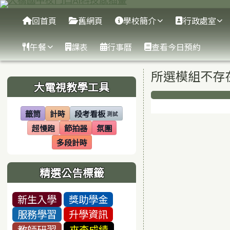
臺南市大橋國中
跳至主內容區
導覽列
回首頁
舊網頁
學校簡介
行政處室
午餐
課表
行事曆
查看今日預約
頁尾區域
主內容區
所選模組不存
左邊區域內容
大電視教學工具
下中區域
籤筒
計時
段考看板
測試
(另開視窗)
(另開視窗)
(另開視窗)
超慢跑
節拍器
氛圍
(另開視窗)
(另開視窗)
(另開視窗)
多段計時
(另開視窗)
精選公告標籤
新生入學
獎助學金
服務學習
升學資訊
教師研習
來查成績