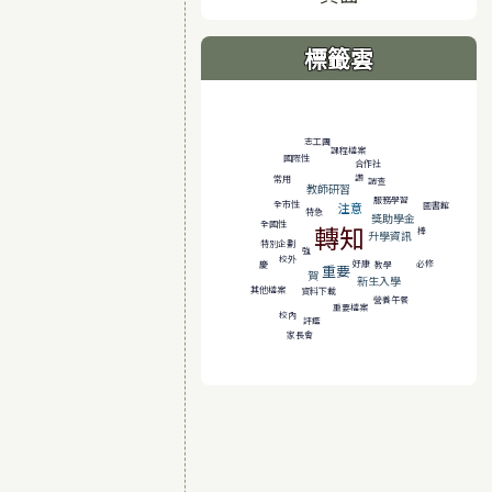
標籤雲
標籤雲導覽
志工團
課程檔案
國際性
合作社
讚
常用
調查
教師研習
服務學習
全市性
注意
圖書館
特急
獎助學金
全國性
轉知
棒
升學資訊
特別企劃
強
校外
必修
好康
慶
教學
重要
賀
新生入學
其他檔案
資料下載
營養午餐
重要檔案
校內
評鑑
家長會