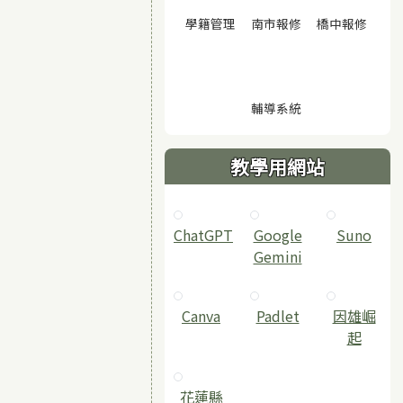
(另開視窗)
(另開視窗)
(另開
學籍管理
南市報修
橋中報修
(另開視窗)
輔導系統
教學用網站
ChatGPT
‎Google
Suno
Gemini
Canva
Padlet
因雄崛
起
花蓮縣