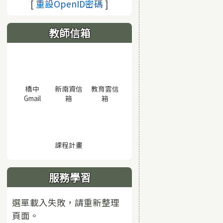
(另開視窗)
[
重設OpenID密碼
]
教師信箱
橋中
新南資信
教育雲信
(另開視窗)
(另開視窗)
(另開視窗)
Gmail
箱
箱
(另開視窗)
課程計畫
服務學習
選單載入失敗，請重新整理
頁面。