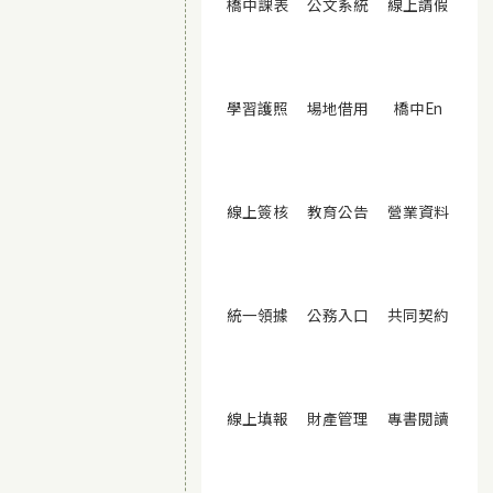
(另開視窗)
(另開視窗)
(另開
橋中課表
公文系統
線上請假
(另開視窗)
(另開視窗)
(另開視
學習護照
場地借用
橋中En
(另開視窗)
(另開視窗)
(另開
線上簽核
教育公告
營業資料
(另開視窗)
(另開視窗)
(另開
統一領據
公務入口
共同契約
(另開視窗)
(另開視窗)
(另開
線上填報
財產管理
專書閱讀