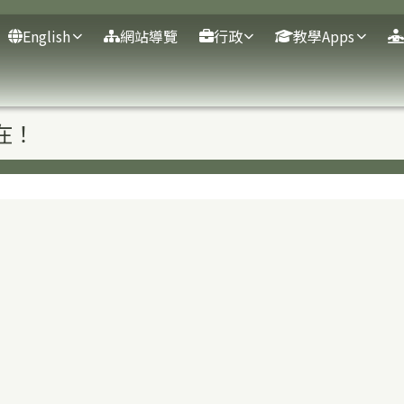
English
網站導覽
行政
教學Apps
域
在！
內容