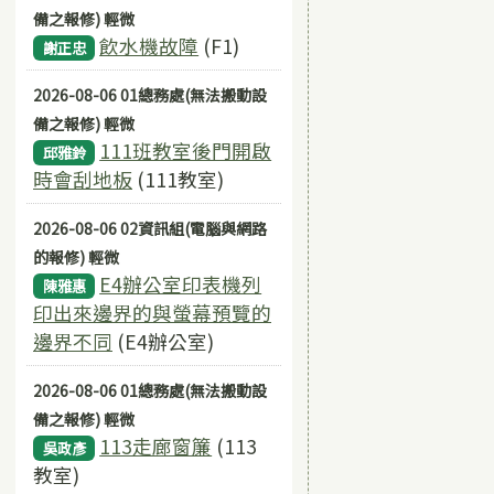
備之報修) 輕微
飲水機故障
(F1)
謝正忠
2026-08-06 01總務處(無法搬動設
備之報修) 輕微
111班教室後門開啟
邱雅鈴
時會刮地板
(111教室)
2026-08-06 02資訊組(電腦與網路
的報修) 輕微
E4辦公室印表機列
陳雅惠
印出來邊界的與螢幕預覽的
邊界不同
(E4辦公室)
2026-08-06 01總務處(無法搬動設
備之報修) 輕微
113走廊窗簾
(113
吳政彥
教室)