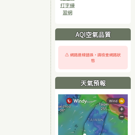
打字練
習網
AQI空氣品質
⚠️ 網路連線錯誤，請檢查網路狀
態
天氣預報