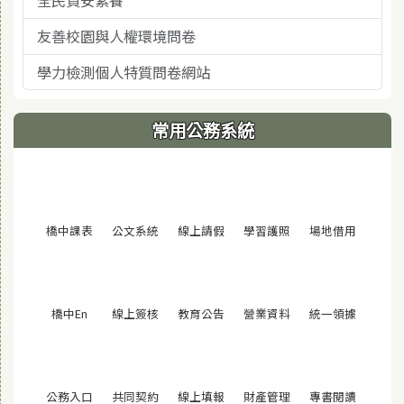
全民資安素養
友善校園與人權環境問卷
學力檢測個人特質問卷網站
常用公務系統
(另開視窗)
(另開視窗)
(另開視窗)
(另開視窗)
(另開視窗
橋中課表
公文系統
線上請假
學習護照
場地借用
(另開視窗)
(另開視窗)
(另開視窗)
(另開視窗)
(另開視窗
橋中En
線上簽核
教育公告
營業資料
統一領據
(另開視窗)
(另開視窗)
(另開視窗)
(另開視窗)
(另開視窗
公務入口
共同契約
線上填報
財產管理
專書閱讀