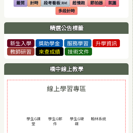
籤筒
計時
段考看板
超慢跑
節拍器
氛圍
測試
(另開視窗)
(另開視窗)
(另開視窗)
(另開視窗)
(另開視窗)
(另開視窗)
多段計時
(另開視窗)
精選公告標籤
新生入學
獎助學金
服務學習
升學資訊
教師研習
來查成績
技術文件
橋中線上教學
線上學習專區
(另開視窗)
學生G課
學生G郵
學生G硬
翰林系統
(另開視窗)
(另開視窗)
(另開視窗)
堂
件
碟