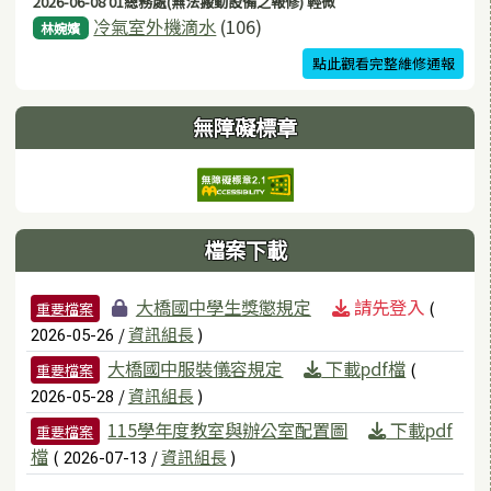
2026-06-08 01總務處(無法搬動設備之報修) 輕微
冷氣室外機滴水
(106)
林婉嬪
點此觀看完整維修通報
無障礙標章
檔案下載
檔案列表
大橋國中學生獎懲規定
請先登入
(
重要檔案
/
資訊組長
)
2026-05-26
大橋國中服裝儀容規定
下載pdf檔
(
重要檔案
/
資訊組長
)
2026-05-28
115學年度教室與辦公室配置圖
下載pdf
重要檔案
檔
(
/
資訊組長
)
2026-07-13