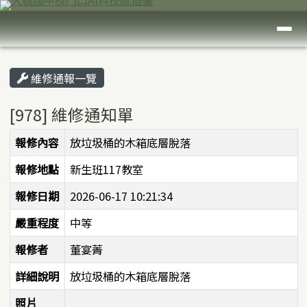
臺南市大橋國中
跳至主內容區
導覽列
頁尾區域
主內容區域
維修通報一覽
[978] 維修通知單
維修通知單
報修內容
放垃圾桶的木箱底層脫落
報修地點
新生班117教室
報修日期
2026-06-17 10:21:34
嚴重程度
中等
報修者
董宴菁
詳細說明
放垃圾桶的木箱底層脫落
照片