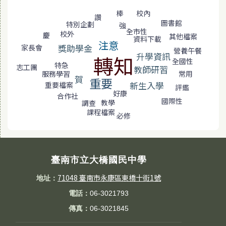
標籤雲導覽
棒
校內
讚
圖書館
特別企劃
強
全市性
校外
慶
其他檔案
資料下載
注意
獎助學金
家長會
營養午餐
升學資訊
轉知
全國性
特急
志工團
教師研習
服務學習
常用
賀
重要
新生入學
重要檔案
評鑑
好康
合作社
國際性
教學
調查
課程檔案
必修
臺南市立大橋國民中學
71048 臺南市永康區東橋十街1號
地址：
電話：
06-3021793
傳真：
06-3021845