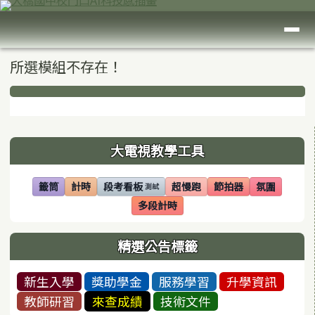
臺南市大橋國中
跳至主內容區
導覽列
頁尾區域
主內容區域
所選模組不存在！
下中區域內容
左邊區域內容
大電視教學工具
籤筒
計時
段考看板
超慢跑
節拍器
氛圍
測試
(另開視窗)
(另開視窗)
(另開視窗)
(另開視窗)
(另開視窗)
(另開視窗)
多段計時
(另開視窗)
精選公告標籤
新生入學
獎助學金
服務學習
升學資訊
教師研習
來查成績
技術文件