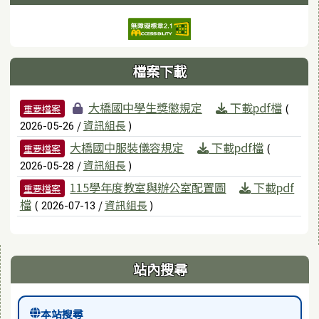
檔案下載
檔案列表
大橋國中學生獎懲規定
下載pdf檔
(
重要檔案
/
資訊組長
)
2026-05-26
大橋國中服裝儀容規定
下載pdf檔
(
重要檔案
/
資訊組長
)
2026-05-28
115學年度教室與辦公室配置圖
下載pdf
重要檔案
檔
(
/
資訊組長
)
2026-07-13
右邊區域內容
站內搜尋
本站搜尋