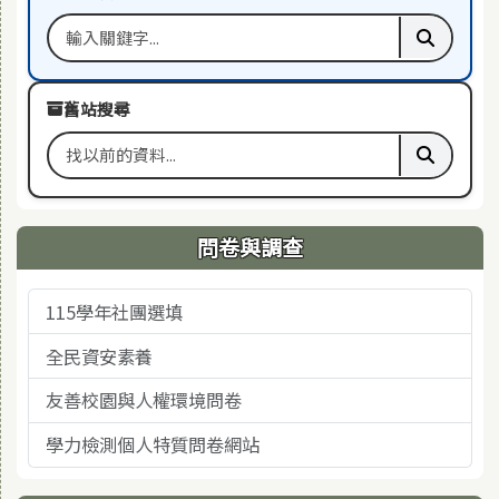
搜尋關鍵字
執行本站
舊站搜尋
搜尋舊站關鍵字
執行舊站
問卷與調查
115學年社團選填
全民資安素養
友善校園與人權環境問卷
學力檢測個人特質問卷網站