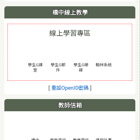
橋中線上教學
線上學習專區
(另開視窗)
學生G課
學生G郵
學生G硬
翰林系統
(另開視窗)
(另開視窗)
(另開視窗)
堂
件
碟
(另開視窗)
[
重設OpenID密碼
]
教師信箱
(另開視窗)
橋中
新南資信
教育雲信
課程計畫