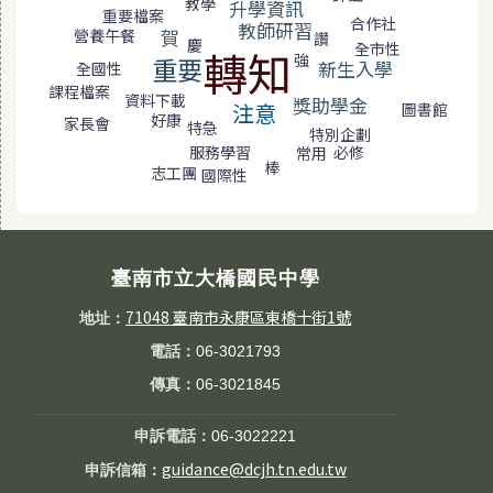
教學
升學資訊
重要檔案
合作社
教師研習
賀
營養午餐
讚
慶
全市性
轉知
強
重要
新生入學
全國性
課程檔案
資料下載
獎助學金
注意
圖書館
好康
家長會
特急
特別企劃
服務學習
必修
常用
棒
志工團
國際性
臺南市立大橋國民中學
71048 臺南市永康區東橋十街1號
地址：
電話：
06-3021793
傳真：
06-3021845
申訴電話：
06-3022221
guidance@dcjh.tn.edu.tw
申訴信箱：