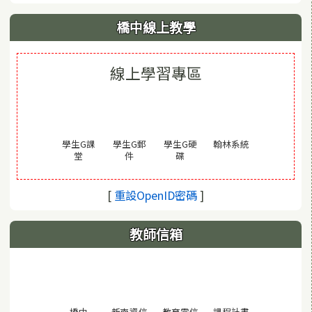
橋中線上教學
線上學習專區
(另開視窗)
學生G課
學生G郵
學生G硬
翰林系統
(另開視窗)
(另開視窗)
(另開視窗)
堂
件
碟
(另開視窗)
[
重設OpenID密碼
]
教師信箱
(另開視窗)
橋中
新南資信
教育雲信
課程計畫