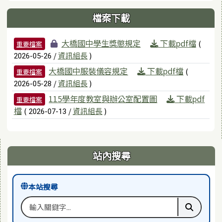
檔案下載
檔案列表
大橋國中學生獎懲規定
下載pdf檔
(
重要檔案
/
資訊組長
)
2026-05-26
大橋國中服裝儀容規定
下載pdf檔
(
重要檔案
/
資訊組長
)
2026-05-28
115學年度教室與辦公室配置圖
下載pdf
重要檔案
檔
(
/
資訊組長
)
2026-07-13
右邊區域內容
站內搜尋
本站搜尋
搜尋關鍵字
執行本站