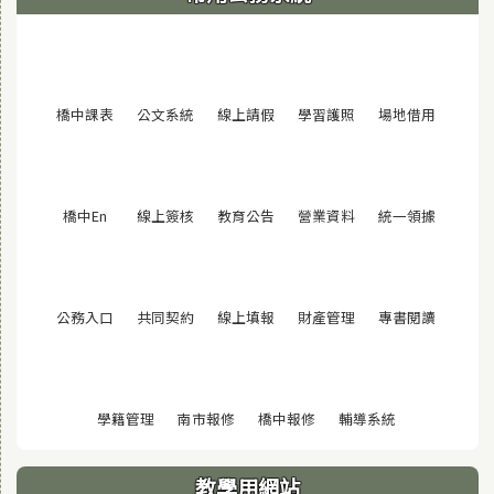
(另開視窗)
(另開視窗)
(另開視窗)
(另開視窗)
(另開視窗
橋中課表
公文系統
線上請假
學習護照
場地借用
(另開視窗)
(另開視窗)
(另開視窗)
(另開視窗)
(另開視窗
橋中En
線上簽核
教育公告
營業資料
統一領據
(另開視窗)
(另開視窗)
(另開視窗)
(另開視窗)
(另開視窗
公務入口
共同契約
線上填報
財產管理
專書閱讀
(另開視窗)
(另開視窗)
(另開視窗)
(另開視窗)
學籍管理
南市報修
橋中報修
輔導系統
教學用網站