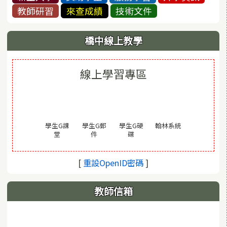
教師研習
來查成績
技術文件
橋中線上教學
線上學習專區
(另開視窗)
學生G課
學生G郵
學生G硬
翰林系統
(另開視窗)
(另開視窗)
(另開視窗)
堂
件
碟
(另開視窗)
[
重設OpenID密碼
]
教師信箱