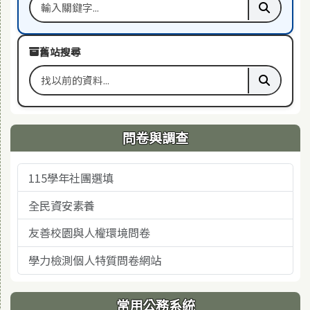
搜尋關鍵字
執行本站
舊站搜尋
搜尋舊站關鍵字
執行舊站
問卷與調查
115學年社團選填
全民資安素養
友善校園與人權環境問卷
學力檢測個人特質問卷網站
常用公務系統