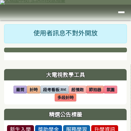
臺南市大橋國中
跳至主內容區
導覽列
頁尾區域
主內容區域
使用者訊息不對外開放
下中區域內容
左邊區域內容
大電視教學工具
籤筒
計時
段考看板
超慢跑
節拍器
氛圍
測試
(另開視窗)
(另開視窗)
(另開視窗)
(另開視窗)
(另開視窗)
(另開視窗)
多段計時
(另開視窗)
精選公告標籤
新生入學
獎助學金
服務學習
升學資訊