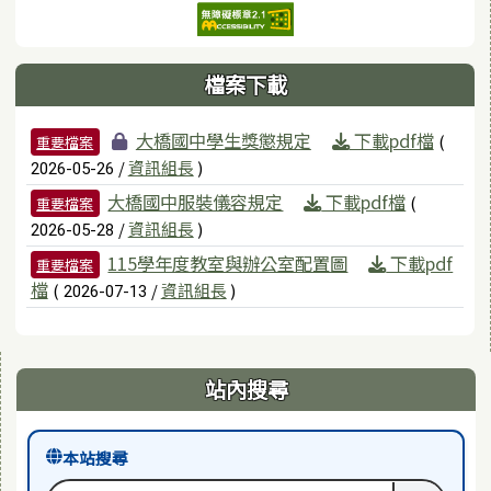
檔案下載
檔案列表
大橋國中學生獎懲規定
下載pdf檔
(
重要檔案
/
資訊組長
)
2026-05-26
大橋國中服裝儀容規定
下載pdf檔
(
重要檔案
/
資訊組長
)
2026-05-28
115學年度教室與辦公室配置圖
下載pdf
重要檔案
檔
(
/
資訊組長
)
2026-07-13
右邊區域內容
站內搜尋
本站搜尋