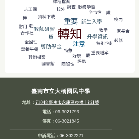
課程檔案
調查
服務學習
校外
志工團
全市性
讚
資料下載
棒
重要
校內
新生入學
強
常用
轉知
教師研習
教學
家長會
合作社
升學資訊
賀
必修
全國性
注意
特別企劃
獎助學金
營養午餐
特急
重要檔案
慶
好康
其他檔案
評鑑
圖書館
國際性
臺南市立大橋國民中學
71048 臺南市永康區東橋十街1號
地址：
電話：
06-3021793
傳真：
06-3021845
申訴電話：
06-3022221