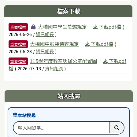
檔案下載
檔案列表
大橋國中學生獎懲規定
下載pdf檔
(
重要檔案
/
資訊組長
)
2026-05-26
大橋國中服裝儀容規定
下載pdf檔
(
重要檔案
/
資訊組長
)
2026-05-28
115學年度教室與辦公室配置圖
下載pdf
重要檔案
檔
(
/
資訊組長
)
2026-07-13
右邊區域內容
站內搜尋
本站搜尋
搜尋關鍵字
執行本站