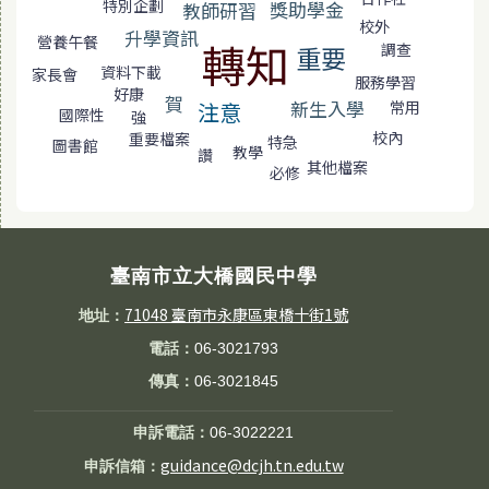
特別企劃
獎助學金
教師研習
校外
升學資訊
營養午餐
轉知
調查
重要
資料下載
家長會
服務學習
好康
賀
新生入學
注意
常用
國際性
強
校內
重要檔案
特急
圖書館
教學
讚
其他檔案
必修
臺南市立大橋國民中學
71048 臺南市永康區東橋十街1號
地址：
電話：
06-3021793
傳真：
06-3021845
申訴電話：
06-3022221
guidance@dcjh.tn.edu.tw
申訴信箱：