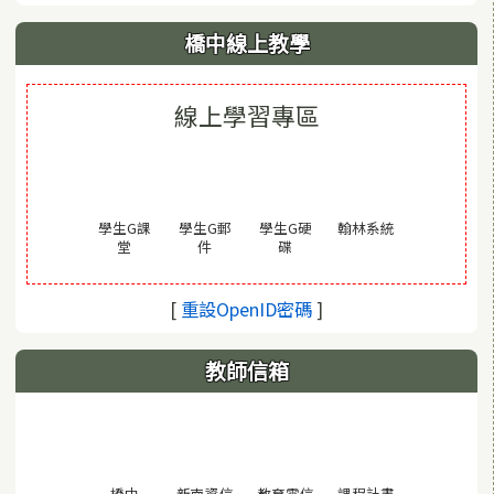
橋中線上教學
線上學習專區
(另開視窗)
學生G課
學生G郵
學生G硬
翰林系統
(另開視窗)
(另開視窗)
(另開視窗)
堂
件
碟
(另開視窗)
[
重設OpenID密碼
]
教師信箱
(另開視窗)
橋中
新南資信
教育雲信
課程計畫