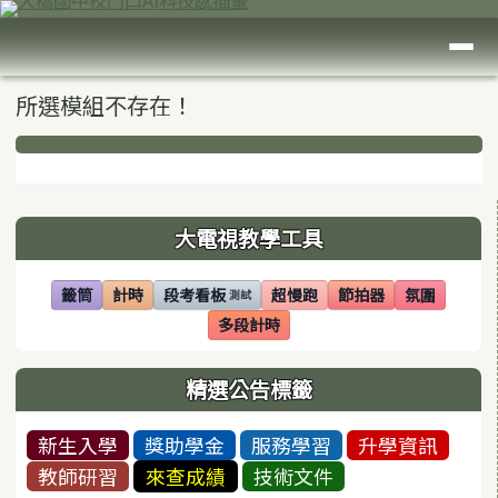
臺南市大橋國中
跳至主內容區
導覽列
頁尾區域
主內容區域
所選模組不存在！
下中區域內容
左邊區域內容
大電視教學工具
籤筒
計時
段考看板
超慢跑
節拍器
氛圍
測試
(另開視窗)
(另開視窗)
(另開視窗)
(另開視窗)
(另開視窗)
(另開視窗)
多段計時
(另開視窗)
精選公告標籤
新生入學
獎助學金
服務學習
升學資訊
教師研習
來查成績
技術文件