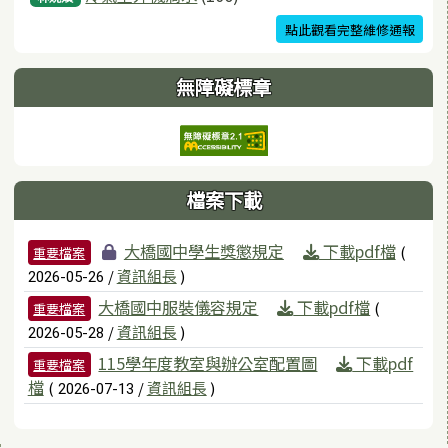
點此觀看完整維修通報
無障礙標章
檔案下載
檔案列表
大橋國中學生獎懲規定
下載pdf檔
(
重要檔案
/
資訊組長
)
2026-05-26
大橋國中服裝儀容規定
下載pdf檔
(
重要檔案
/
資訊組長
)
2026-05-28
115學年度教室與辦公室配置圖
下載pdf
重要檔案
檔
(
/
資訊組長
)
2026-07-13