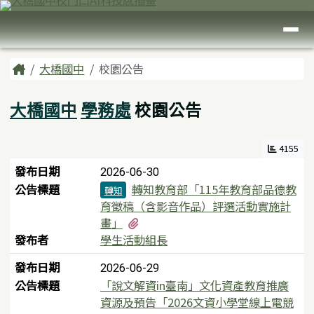
臺南市大橋國中
跳至主內容區
導覽列
頁尾區域
主內容區域
Home
大橋國中
校園公告
大橋國中
學務處
校園公告
4155
新聞列表
發布日期
2026-06-30
公告標題
轉知教育部「115年教育部品德教
轉知
育徵稿（含影音作品）評選活動實施計
有1個附檔
畫」
發布者
學生活動組長
發布日期
2026-06-29
公告標題
「說文解資in臺南」文化資產教育推廣
資源及預告「2026文資小學堂線上電競