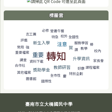
標籤雲
標籤雲導覽
必修
營養午餐
志工團
校外
全國性
特急
評鑑
新生入學
注意
服務學習
棒
賀
常用
強
教學
讚
校內
轉知
重要檔案
重要
升學資訊
調查
家長會
資料下載
合作社
教師研習
課程檔案
好康
獎助學金
其他檔案
特別企劃
全市性
慶
圖書館
國際性
臺南市立大橋國民中學