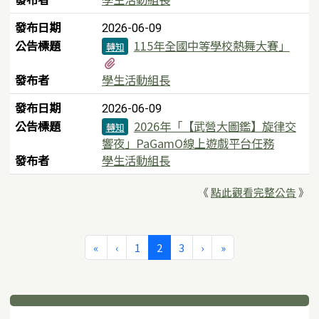
發布日期
2026-06-09
公告標題
115年全國中等學校熱舞大賽」
轉知
有1個附檔
發布者
學生活動組長
發布日期
2026-06-09
公告標題
2026年「【武營大圖鑑】旋律交
轉知
響夜」PaGamO線上遊戲平台任務
發布者
學生活動組長
《
點此觀看完整公告
》
第一頁
上一頁
(目前頁次)
下一頁
最後頁
«
‹
1
2
3
›
»
下中區域內容