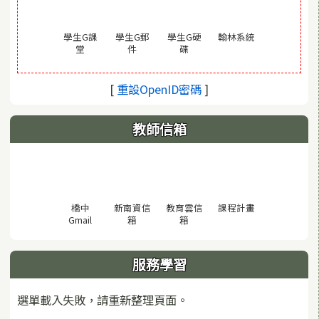
(另開視窗)
學生G課
學生G郵
學生G硬
翰林系統
(另開視窗)
(另開視窗)
(另開視窗)
堂
件
碟
(另開視窗)
[
重設OpenID密碼
]
教師信箱
(另開視窗)
橋中
新南資信
教育雲信
課程計畫
(另開視窗)
(另開視窗)
(另開視窗)
Gmail
箱
箱
服務學習
選單載入失敗，請重新整理頁面。