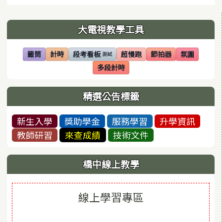
左邊區域內容
大電視教學工具
籤筒
計時
段考看板
超慢跑
節拍器
氛圍
測試
(另開視窗)
(另開視窗)
(另開視窗)
(另開視窗)
(另開視窗)
(另開視窗)
多段計時
(另開視窗)
精選公告標籤
新生入學
獎助學金
服務學習
升學資訊
教師研習
來查成績
技術文件
橋中線上教學
線上學習專區