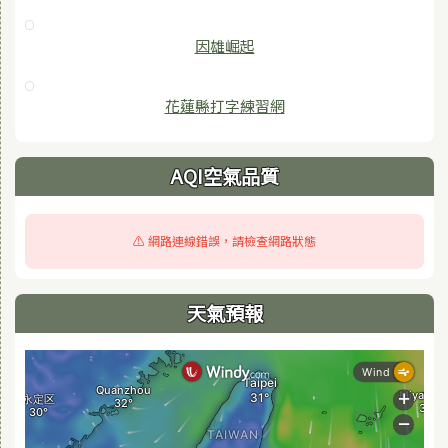
因雄崛起
花蓮縣打字練習網
AQI空氣品質
⚠️ 網路連線錯誤，請檢查網路狀態
天氣預報