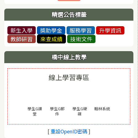
精選公告標籤
新生入學
獎助學金
服務學習
升學資訊
教師研習
來查成績
技術文件
橋中線上教學
線上學習專區
(另開視窗)
學生G課
學生G郵
學生G硬
翰林系統
(另開視窗)
(另開視窗)
(另開視窗)
堂
件
碟
(另開視窗)
[
重設OpenID密碼
]