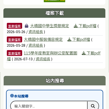
檔案下載
檔案列表
大橋國中學生獎懲規定
下載pdf檔
(
重要檔案
/
資訊組長
)
2026-05-26
大橋國中服裝儀容規定
下載pdf檔
(
重要檔案
/
資訊組長
)
2026-05-28
115學年度教室與辦公室配置圖
下載pdf
重要檔案
檔
(
/
資訊組長
)
2026-07-13
右邊區域內容
站內搜尋
本站搜尋
搜尋關鍵字
執行本站