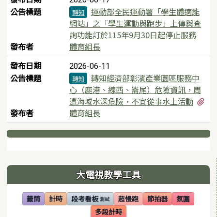
公告標題
運動部全民運動署「學生體適能
轉知
網站」之「學生運動與跑步」上傳與查
詢功能訂於115年9月30日起停止服務
發布者
體育組長
發布日期
2026-06-11
公告標題
轉知經濟部彰濱產業園區服務中
轉知
心（鹿港、線西、崙尾）危險資訊，周
有
遭海域水深危險，不宜從事水上活動
發布者
體育組長
下中區域內容
左邊區域內容
大電視教學工具
籤筒
計時
段考看板
超慢跑
節拍器
氛圍
測試
(另開視窗)
(另開視窗)
(另開視窗)
(另開視窗)
(另開視窗)
(另開視窗)
多段計時
(另開視窗)