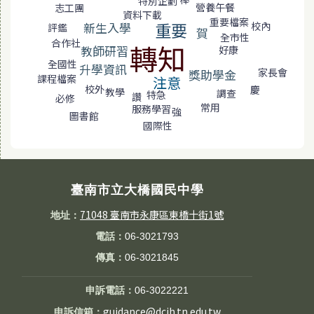
特別企劃
營養午餐
志工團
資料下載
重要檔案
重要
校內
新生入學
評鑑
賀
全市性
合作社
轉知
教師研習
好康
全國性
升學資訊
家長會
獎助學金
課程檔案
注意
校外
慶
教學
調查
特急
讚
必修
常用
服務學習
強
圖書館
國際性
臺南市立大橋國民中學
71048 臺南市永康區東橋十街1號
地址：
電話：
06-3021793
傳真：
06-3021845
申訴電話：
06-3022221
guidance@dcjh.tn.edu.tw
申訴信箱：