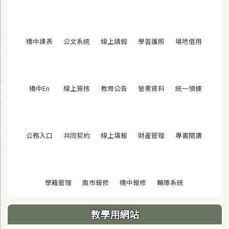
(另開視窗)
(另開視窗)
(另開視窗)
(另開視窗)
(另開視窗
橋中課表
公文系統
線上請假
學習護照
場地借用
(另開視窗)
(另開視窗)
(另開視窗)
(另開視窗)
(另開視窗
橋中En
線上簽核
教育公告
營業資料
統一領據
(另開視窗)
(另開視窗)
(另開視窗)
(另開視窗)
(另開視窗
公務入口
共同契約
線上填報
財產管理
專書閱讀
(另開視窗)
(另開視窗)
(另開視窗)
(另開視窗)
學籍管理
南市報修
橋中報修
輔導系統
教學用網站