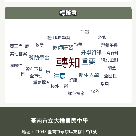
標籤雲
標籤雲導覽
評鑑
必修
服務學習
強
特急
教學
營養午餐
志工團
慶
教師研習
升學資訊
合作社
其他檔案
轉知
獎助學金
重要
特別企劃
國際性
調查
資料下載
賀
棒
新生入學
注意
全國性
全市性
好康
重要檔案
常用
讚
校外
校內
課程檔案
臺南市立大橋國民中學
71048 臺南市永康區東橋十街1號
地址：