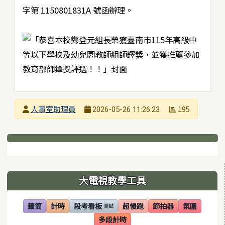
字第 1150801831A 號函辦理。
發布者
人事室助理員
195
2026-05-26 11:26:23
發布日期
瀏覽次數
下中區域內容
左邊區域內容
大電視教學工具
籤筒
計時
段考看板
超慢跑
節拍器
氛圍
測試
(另開視窗)
(另開視窗)
(另開視窗)
(另開視窗)
(另開視窗)
(另開視窗)
多段計時
(另開視窗)