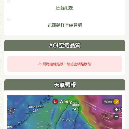
因雄崛起
花蓮縣打字練習網
AQI空氣品質
⚠️ 網路連線錯誤，請檢查網路狀態
天氣預報