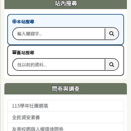
右邊區域內容
站內搜尋
本站搜尋
搜尋關鍵字
執行本站
舊站搜尋
搜尋舊站關鍵字
執行舊站
問卷與調查
115學年社團選填
全民資安素養
友善校園與人權環境問卷