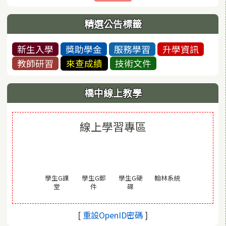
精選公告標籤
新生入學
獎助學金
服務學習
升學資訊
教師研習
來查成績
技術文件
橋中線上教學
線上學習專區
(另開視窗)
學生G課
學生G郵
學生G硬
翰林系統
(另開視窗)
(另開視窗)
(另開視窗)
堂
件
碟
(另開視窗)
[
重設OpenID密碼
]