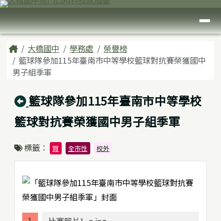
臺南市大橋國中
跳至主內容區
導覽列
頁尾區域
主內容區域
Home
大橋國中
學務處
榮譽榜
籃球隊參加115年臺南市中等學校籃球對抗賽榮獲國中
男子組季軍
回上頁
籃球隊參加115年臺南市中等學校
籃球對抗賽榮獲國中男子組季軍
標籤：
賀
全市性
校外
比賽照片1_n.jpg