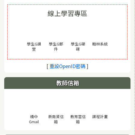
線上學習專區
(另開視窗)
學生G課
學生G郵
學生G硬
翰林系統
(另開視窗)
(另開視窗)
(另開視窗)
堂
件
碟
(另開視窗)
[
重設OpenID密碼
]
教師信箱
(另開視窗)
橋中
新南資信
教育雲信
課程計畫
(另開視窗)
(另開視窗)
(另開視窗)
Gmail
箱
箱