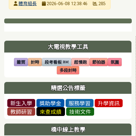
發布者
體育組長
285
2026-06-08 12:38:46
發布日期
瀏覽次數
下中區域內容
左邊區域內容
大電視教學工具
籤筒
計時
段考看板
超慢跑
節拍器
氛圍
測試
(另開視窗)
(另開視窗)
(另開視窗)
(另開視窗)
(另開視窗)
(另開視窗)
多段計時
(另開視窗)
精選公告標籤
新生入學
獎助學金
服務學習
升學資訊
教師研習
來查成績
技術文件
橋中線上教學