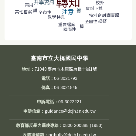
轉知
升學資訊
校外
常用
資料下載
賀
注意
讚
其他檔案
全市性
圖書館
特別企劃
教學
特急
必修
全國性
重要檔案
棒
國際性
臺南市立大橋國民中學
71048 臺南市永康區東橋十街1號
地址：
電話：
06-3021793
傳真：
06-3021845
申訴電話：
06-3022221
guidance@dcjh.tn.edu.tw
申訴信箱：
教育部反暴力霸凌專線：
0800-200885 (1953)
nobully@dcjh.tn.edu.tw
反霸凌信箱：