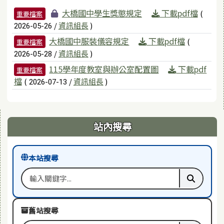
檔案列表
大橋國中學生獎懲規定
下載pdf檔
(
重要檔案
/
資訊組長
)
2026-05-26
大橋國中服裝儀容規定
下載pdf檔
(
重要檔案
/
資訊組長
)
2026-05-28
115學年度教室與辦公室配置圖
下載pdf
重要檔案
檔
(
/
資訊組長
)
2026-07-13
右邊區域內容
站內搜尋
本站搜尋
搜尋關鍵字
執行本站
舊站搜尋