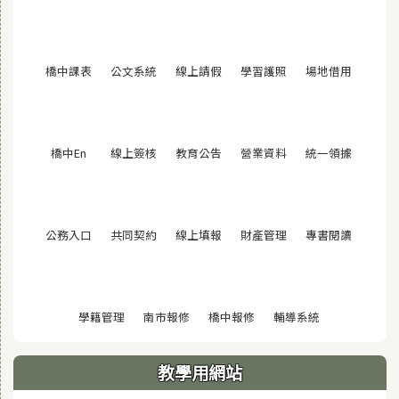
(另開視窗)
(另開視窗)
(另開視窗)
(另開視窗)
(另開視窗
橋中課表
公文系統
線上請假
學習護照
場地借用
(另開視窗)
(另開視窗)
(另開視窗)
(另開視窗)
(另開視窗
橋中En
線上簽核
教育公告
營業資料
統一領據
(另開視窗)
(另開視窗)
(另開視窗)
(另開視窗)
(另開視窗
公務入口
共同契約
線上填報
財產管理
專書閱讀
(另開視窗)
(另開視窗)
(另開視窗)
(另開視窗)
學籍管理
南市報修
橋中報修
輔導系統
教學用網站