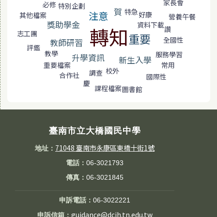
家長會
必修
特別企劃
賀
特急
注意
好康
其他檔案
營養午餐
獎助學金
資料下載
轉知
讚
志工團
重要
全國性
教師研習
評鑑
教學
服務學習
升學資訊
新生入學
常用
重要檔案
校外
調查
合作社
國際性
慶
課程檔案
圖書館
臺南市立大橋國民中學
71048 臺南市永康區東橋十街1號
地址：
電話：
06-3021793
傳真：
06-3021845
申訴電話：
06-3022221
guidance@dcjh.tn.edu.tw
申訴信箱：