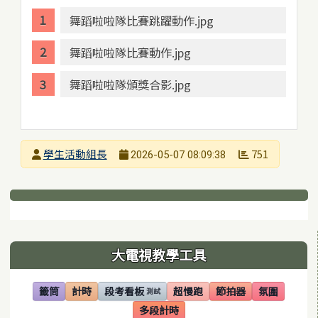
舞蹈啦啦隊比賽跳躍動作.jpg
舞蹈啦啦隊比賽動作.jpg
舞蹈啦啦隊頒獎合影.jpg
發布者
學生活動組長
751
2026-05-07 08:09:38
發布日期
瀏覽次數
下中區域內容
左邊區域內容
大電視教學工具
籤筒
計時
段考看板
超慢跑
節拍器
氛圍
測試
(另開視窗)
(另開視窗)
(另開視窗)
(另開視窗)
(另開視窗)
(另開視窗)
多段計時
(另開視窗)