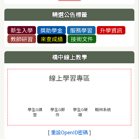
精選公告標籤
新生入學
獎助學金
服務學習
升學資訊
教師研習
來查成績
技術文件
橋中線上教學
線上學習專區
(另開視窗)
學生G課
學生G郵
學生G硬
翰林系統
(另開視窗)
(另開視窗)
(另開視窗)
堂
件
碟
(另開視窗)
[
重設OpenID密碼
]