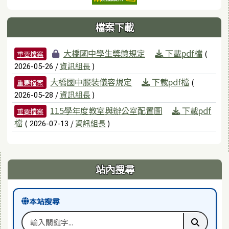
檔案下載
檔案列表
大橋國中學生獎懲規定
下載pdf檔
(
重要檔案
/
資訊組長
)
2026-05-26
大橋國中服裝儀容規定
下載pdf檔
(
重要檔案
/
資訊組長
)
2026-05-28
115學年度教室與辦公室配置圖
下載pdf
重要檔案
檔
(
/
資訊組長
)
2026-07-13
右邊區域內容
站內搜尋
本站搜尋
搜尋關鍵字
執行本站