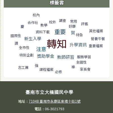
標籤雲
標籤雲導覽
校內
調查
常用
校外
合作社
評鑑
教學
好康
慶
重要
其他檔案
賀
資料下載
特急
國際性
新生入學
營養午餐
轉知
讚
升學資訊
重要檔案
全市性
注意
特別企劃
獎助學金
教師研習
服務學習
全國性
強
棒
志工團
家長會
課程檔案
必修
臺南市立大橋國民中學
71048 臺南市永康區東橋十街1號
地址：
電話：
06-3021793