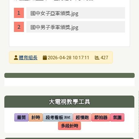
國中女子亞軍頒獎.jpg
國中男子季軍頒獎.jpg
發布者
體育組長
427
2026-04-28 10:17:11
發布日期
瀏覽次數
下中區域內容
左邊區域內容
大電視教學工具
籤筒
計時
段考看板
超慢跑
節拍器
氛圍
測試
(另開視窗)
(另開視窗)
(另開視窗)
(另開視窗)
(另開視窗)
(另開視窗)
多段計時
(另開視窗)