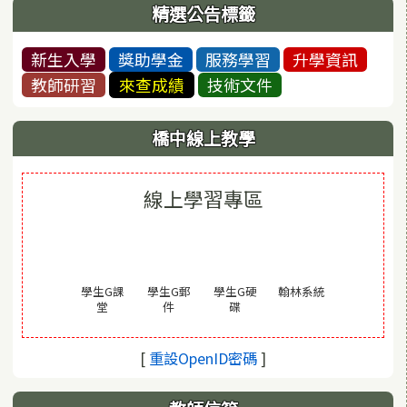
精選公告標籤
新生入學
獎助學金
服務學習
升學資訊
教師研習
來查成績
技術文件
橋中線上教學
線上學習專區
(另開視窗)
學生G課
學生G郵
學生G硬
翰林系統
(另開視窗)
(另開視窗)
(另開視窗)
堂
件
碟
(另開視窗)
[
重設OpenID密碼
]