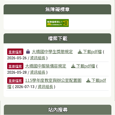
無障礙標章
檔案下載
檔案列表
大橋國中學生獎懲規定
下載pdf檔
(
重要檔案
/
資訊組長
)
2026-05-26
大橋國中服裝儀容規定
下載pdf檔
(
重要檔案
/
資訊組長
)
2026-05-28
115學年度教室與辦公室配置圖
下載pdf
重要檔案
檔
(
/
資訊組長
)
2026-07-13
右邊區域內容
站內搜尋