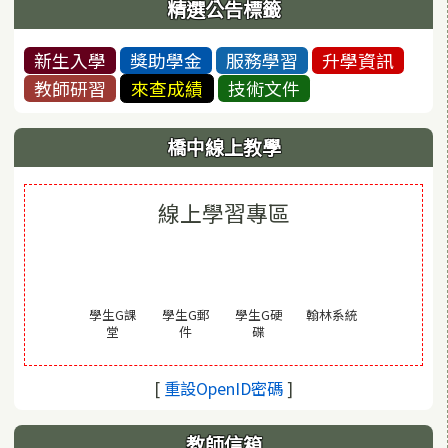
精選公告標籤
新生入學
獎助學金
服務學習
升學資訊
教師研習
來查成績
技術文件
橋中線上教學
線上學習專區
(另開視窗)
學生G課
學生G郵
學生G硬
翰林系統
(另開視窗)
(另開視窗)
(另開視窗)
堂
件
碟
(另開視窗)
[
重設OpenID密碼
]
教師信箱