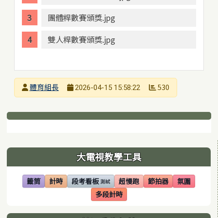
團體桿數賽頒獎.jpg
雙人桿數賽頒獎.jpg
發布者
體育組長
530
2026-04-15 15:58:22
發布日期
瀏覽次數
下中區域內容
左邊區域內容
大電視教學工具
籤筒
計時
段考看板
超慢跑
節拍器
氛圍
測試
(另開視窗)
(另開視窗)
(另開視窗)
(另開視窗)
(另開視窗)
(另開視窗)
多段計時
(另開視窗)