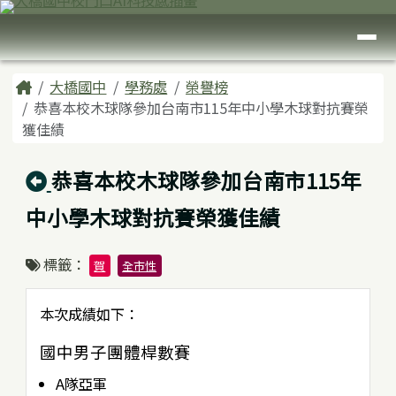
臺南市大橋國中
跳至主內容區
導覽列
頁尾區域
主內容區域
Home
大橋國中
學務處
榮譽榜
恭喜本校木球隊參加台南市115年中小學木球對抗賽榮
獲佳績
回上頁
恭喜本校木球隊參加台南市115年
中小學木球對抗賽榮獲佳績
標籤：
賀
全市性
本次成績如下：
國中男子團體桿數賽
A隊亞軍