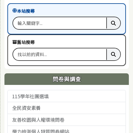
本站搜尋
搜尋關鍵字
執行本站
舊站搜尋
搜尋舊站關鍵字
執行舊站
問卷與調查
115學年社團選填
全民資安素養
友善校園與人權環境問卷
學力檢測個人特質問卷網站