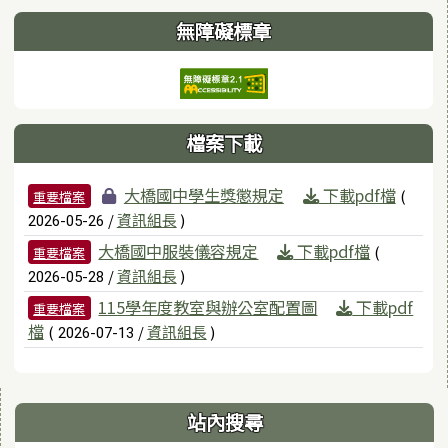
無障礙標章
檔案下載
檔案列表
大橋國中學生獎懲規定
下載pdf檔
(
重要檔案
/
資訊組長
)
2026-05-26
大橋國中服裝儀容規定
下載pdf檔
(
重要檔案
/
資訊組長
)
2026-05-28
115學年度教室與辦公室配置圖
下載pdf
重要檔案
檔
(
/
資訊組長
)
2026-07-13
右邊區域內容
站內搜尋