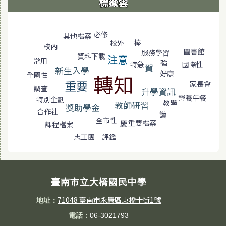
標籤雲
標籤雲導覽
必修
其他檔案
棒
校外
校內
圖書館
服務學習
資料下載
注意
常用
強
特急
國際性
賀
新生入學
好康
轉知
全國性
重要
家長會
調查
升學資訊
營養午餐
特別企劃
教學
教師研習
獎助學金
合作社
讚
全市性
重要檔案
慶
課程檔案
評鑑
志工團
臺南市立大橋國民中學
71048 臺南市永康區東橋十街1號
地址：
電話：
06-3021793