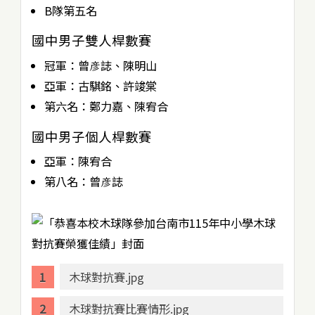
B隊第五名
國中男子雙人桿數賽
冠軍：曾彦誌、陳明山
亞軍：古騏銘、許竣棠
第六名：鄭力嘉、陳宥合
國中男子個人桿數賽
亞軍：陳宥合
第八名：曾彦誌
木球對抗賽.jpg
木球對抗賽比賽情形.jpg