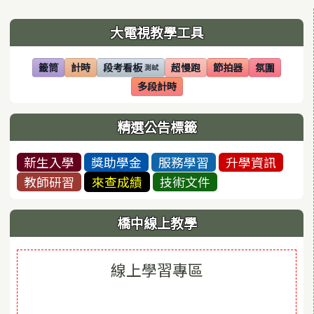
左邊區域內容
大電視教學工具
籤筒
計時
段考看板
超慢跑
節拍器
氛圍
測試
(另開視窗)
(另開視窗)
(另開視窗)
(另開視窗)
(另開視窗)
(另開視窗)
多段計時
(另開視窗)
精選公告標籤
新生入學
獎助學金
服務學習
升學資訊
教師研習
來查成績
技術文件
橋中線上教學
線上學習專區