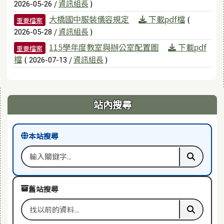
/
資訊組長
)
2026-05-26
大橋國中服裝儀容規定
下載pdf檔
(
重要檔案
/
資訊組長
)
2026-05-28
115學年度教室與辦公室配置圖
下載pdf
重要檔案
檔
(
/
資訊組長
)
2026-07-13
右邊區域內容
站內搜尋
本站搜尋
搜尋關鍵字
執行本站
舊站搜尋
搜尋舊站關鍵字
執行舊站