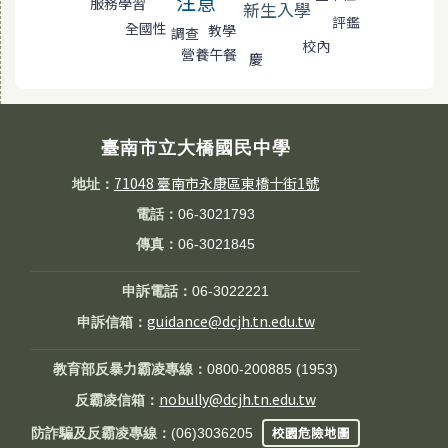
注意
服務學習
新生入學
評鑑
全國性
教學
調查
校內
營養午餐
慶
臺南市立大橋國民中學
71048 臺南市永康區東橋十街1號
地址：
電話：
06-3021793
傳真：
06-3021845
申訴電話：
06-3022221
guidance@dcjh.tn.edu.tw
申訴信箱：
教育部反暴力霸凌專線：
0800-200885 (1953)
nobully@dcjh.tn.edu.tw
反霸凌信箱：
校園危險地圖
防詐騙及反霸凌專線：
(06)3036205