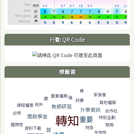
行動 QR Code
標籤雲
標籤雲導覽
棒
家長會
重要檔案
強
讚
好康
其他檔案
校外
課程檔案
教師研習
升學資訊
合作社
必修
轉知
獎助學金
重要
特別企劃
國際性
常用
特急
資料下載
賀
全市性