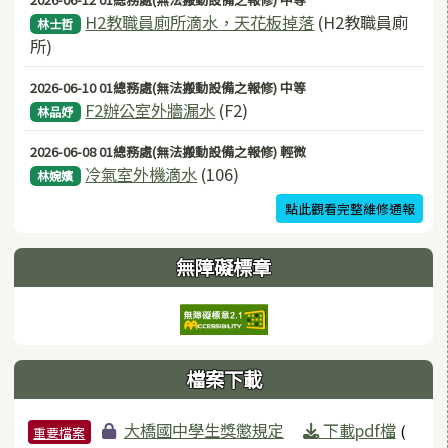
H2教職員廁所滴水，天花板掉落
(H2教職員廁
林士哲
所)
2026-06-10 01總務處(無法搬動設備之報修) 中等
F2辦公室外牆漏水
(F2)
林品妤
2026-06-08 01總務處(無法搬動設備之報修) 輕微
冷氣室外機滴水
(106)
林婉嬪
點此觀看完整維修通報
無障礙標章
檔案下載
檔案列表
大橋國中學生獎懲規定
下載pdf檔
(
重要檔案