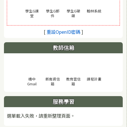
(另開視窗)
學生G課
學生G郵
學生G硬
翰林系統
(另開視窗)
(另開視窗)
(另開視窗)
堂
件
碟
(另開視窗)
[
重設OpenID密碼
]
教師信箱
(另開視窗)
橋中
新南資信
教育雲信
課程計畫
(另開視窗)
(另開視窗)
(另開視窗)
Gmail
箱
箱
服務學習
選單載入失敗，請重新整理頁面。