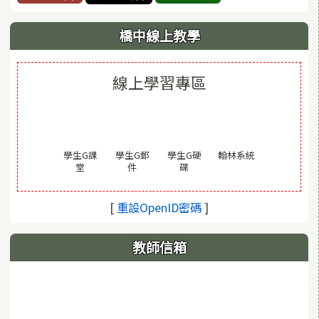
橋中線上教學
線上學習專區
(另開視窗)
學生G課
學生G郵
學生G硬
翰林系統
(另開視窗)
(另開視窗)
(另開視窗)
堂
件
碟
(另開視窗)
[
重設OpenID密碼
]
教師信箱