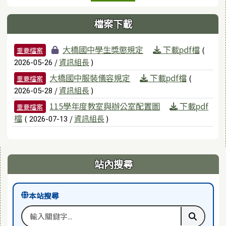
檔案下載
檔案列表
大橋國中學生獎懲規定
下載pdf檔
(
重要檔案
/
資訊組長
)
2026-05-26
大橋國中服裝儀容規定
下載pdf檔
(
重要檔案
/
資訊組長
)
2026-05-28
115學年度教室與辦公室配置圖
下載pdf
重要檔案
檔
(
/
資訊組長
)
2026-07-13
右邊區域內容
站內搜尋
本站搜尋
搜尋關鍵字
執行本站