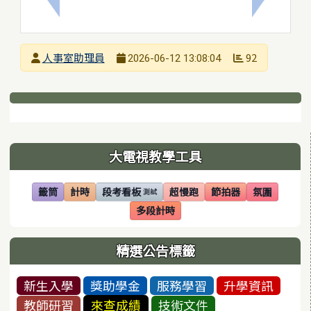
上一筆：銘傳大學辦理「115學年度中等學校學士後
下一筆：
發布者
人事室助理員
92
2026-06-12 13:08:04
發布日期
瀏覽次數
下中區域內容
左邊區域內容
大電視教學工具
籤筒
計時
段考看板
超慢跑
節拍器
氛圍
測試
(另開視窗)
(另開視窗)
(另開視窗)
(另開視窗)
(另開視窗)
(另開視窗)
多段計時
(另開視窗)
精選公告標籤
新生入學
獎助學金
服務學習
升學資訊
教師研習
來查成績
技術文件