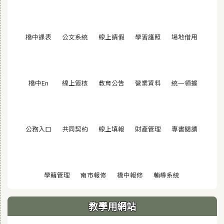
(另開視窗)
(另開視窗)
(另開視窗)
(另開視窗)
(另開視窗
橋中課表
公文系統
線上請假
學習護照
場地借用
(另開視窗)
(另開視窗)
(另開視窗)
(另開視窗)
(另開視窗
橋中En
線上簽核
教育公告
營業資料
統一領據
(另開視窗)
(另開視窗)
(另開視窗)
(另開視窗)
(另開視窗
公務入口
共同契約
線上填報
財產管理
專書閱讀
(另開視窗)
(另開視窗)
(另開視窗)
(另開視窗)
學籍管理
南市報修
橋中報修
輔導系統
教學用網站