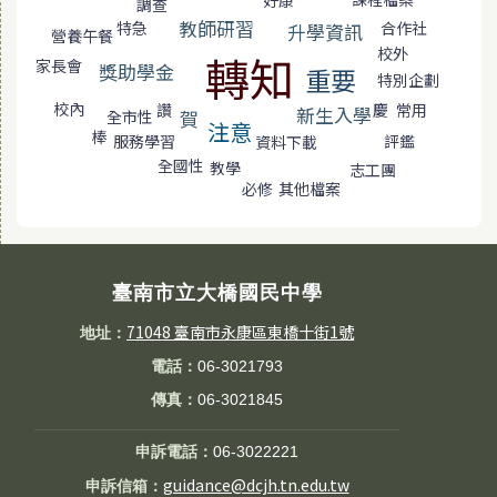
調查
教師研習
特急
合作社
升學資訊
營養午餐
校外
轉知
家長會
獎助學金
重要
特別企劃
校內
讚
常用
慶
新生入學
賀
全市性
注意
棒
評鑑
服務學習
資料下載
全國性
教學
志工團
必修
其他檔案
臺南市立大橋國民中學
71048 臺南市永康區東橋十街1號
地址：
電話：
06-3021793
傳真：
06-3021845
申訴電話：
06-3022221
guidance@dcjh.tn.edu.tw
申訴信箱：