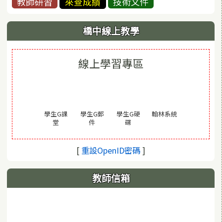
教師研習
來查成績
技術文件
橋中線上教學
線上學習專區
(另開視窗)
學生G課
學生G郵
學生G硬
翰林系統
(另開視窗)
(另開視窗)
(另開視窗)
堂
件
碟
(另開視窗)
[
重設OpenID密碼
]
教師信箱