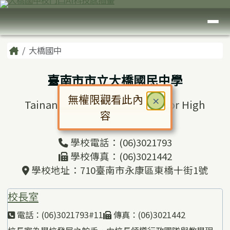
臺南市大橋國中
跳至主內容區
導覽列
頁尾區域
主內容區域
Home
大橋國中
臺南市市立大橋國民中學
無權限觀看此內
關閉
×
Tainan Municipal Daciao Junior High
容
School
對話框已開啟。請使用 Tab 鍵在選
學校電話：(06)3021793
學校傳真：(06)3021442
學校地址：710臺南市永康區東橋十街1號
校長室
電話：(06)3021793#11
傳真：(06)3021442