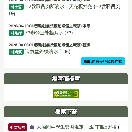
H2教職員廁所滴水，天花板掉落
(H2教職員廁
林士哲
所)
2026-06-10 01總務處(無法搬動設備之報修) 中等
F2辦公室外牆漏水
(F2)
林品妤
2026-06-08 01總務處(無法搬動設備之報修) 輕微
冷氣室外機滴水
(106)
林婉嬪
點此觀看完整維修通報
無障礙標章
檔案下載
檔案列表
大橋國中學生獎懲規定
下載pdf檔
(
重要檔案