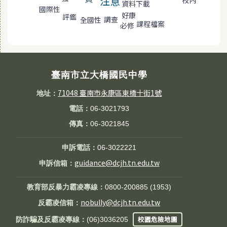
注意
校內
資料下載
國際性
好康
評鑑
調查
全國性
課程檔案
必修
臺南市立大橋國民中學
71048 臺南市永康區東橋十街1號
地址：
電話：
06-3021793
傳真：
06-3021845
申訴電話：
06-3022221
guidance@dcjh.tn.edu.tw
申訴信箱：
教育部反暴力霸凌專線：
0800-200885 (1953)
nobully@dcjh.tn.edu.tw
反霸凌信箱：
校園危險地圖
防詐騙及反霸凌專線：
(06)3036205