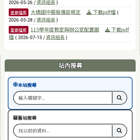
/
資訊組長
)
2026-05-26
大橋國中服裝儀容規定
下載pdf檔
(
重要檔案
/
資訊組長
)
2026-05-28
115學年度教室與辦公室配置圖
下載pdf
重要檔案
檔
(
/
資訊組長
)
2026-07-13
右邊區域內容
站內搜尋
本站搜尋
搜尋關鍵字
執行本站
舊站搜尋
搜尋舊站關鍵字
執行舊站