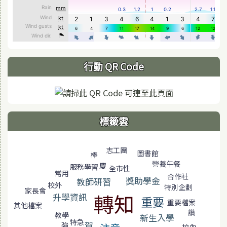
行動 QR Code
標籤雲
標籤雲導覽
志工團
圖書館
棒
營養午餐
慶
服務學習
全市性
常用
合作社
獎助學金
教師研習
校外
特別企劃
家長會
轉知
升學資訊
重要
重要檔案
其他檔案
讚
教學
新生入學
特急
賀
強