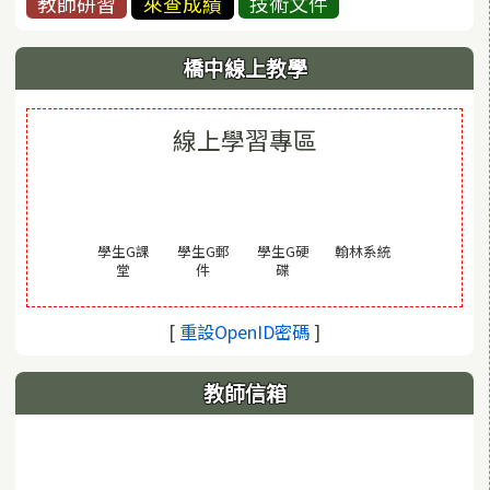
教師研習
來查成績
技術文件
橋中線上教學
線上學習專區
(另開視窗)
學生G課
學生G郵
學生G硬
翰林系統
(另開視窗)
(另開視窗)
(另開視窗)
堂
件
碟
(另開視窗)
[
重設OpenID密碼
]
教師信箱