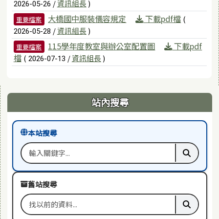
/
資訊組長
)
2026-05-26
大橋國中服裝儀容規定
下載pdf檔
(
重要檔案
/
資訊組長
)
2026-05-28
115學年度教室與辦公室配置圖
下載pdf
重要檔案
檔
(
/
資訊組長
)
2026-07-13
右邊區域內容
站內搜尋
本站搜尋
搜尋關鍵字
執行本站
舊站搜尋
搜尋舊站關鍵字
執行舊站