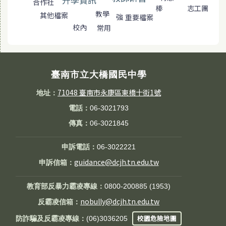
合作社
志工團
棒
教學
其他檔案
強
重要檔案
校內
常用
臺南市立大橋國民中學
71048 臺南市永康區東橋十街1號
地址：
電話：
06-3021793
傳真：
06-3021845
申訴電話：
06-3022221
guidance@dcjh.tn.edu.tw
申訴信箱：
教育部反暴力霸凌專線：
0800-200885 (1953)
nobully@dcjh.tn.edu.tw
反霸凌信箱：
校園危險地圖
防詐騙及反霸凌專線：
(06)3036205