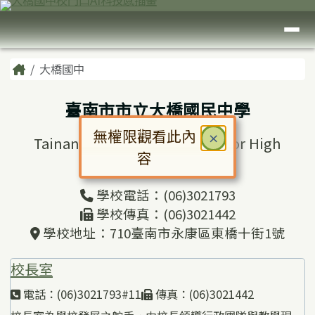
臺南市大橋國中
跳至主內容區
導覽列
頁尾區域
主內容區域
Home
大橋國中
臺南市市立大橋國民中學
無權限觀看此內
關閉
×
Tainan Municipal Daciao Junior High
容
School
對話框已開啟。請使用 Tab 鍵在選
學校電話：(06)3021793
學校傳真：(06)3021442
學校地址：710臺南市永康區東橋十街1號
校長室
電話：(06)3021793#11
傳真：(06)3021442