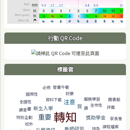
行動 QR Code
標籤雲
標籤雲導覽
營養午餐
必修
好康
國際性
服務學習
圖書館
資料下載
注意
全國性
全市性
賀
評鑑
新生入學
讚
慶
調查
轉知
重要
獎助學金
特別企劃
家長會
校外
課程檔案
教師研習
特急
升學資訊