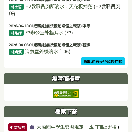
H2教職員廁所滴水，天花板掉落
(H2教職員廁
林士哲
所)
2026-06-10 01總務處(無法搬動設備之報修) 中等
F2辦公室外牆漏水
(F2)
林品妤
2026-06-08 01總務處(無法搬動設備之報修) 輕微
冷氣室外機滴水
(106)
林婉嬪
點此觀看完整維修通報
無障礙標章
檔案下載
檔案列表
大橋國中學生獎懲規定
下載pdf檔
(
重要檔案