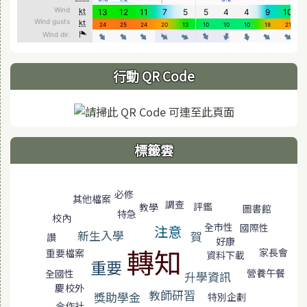
行動 QR Code
標籤雲
標籤雲導覽
必修
其他檔案
調查
評鑑
教學
圖書館
特急
校內
全市性
國際性
注意
新生入學
賀
讚
好康
轉知
家長會
重要檔案
資料下載
重要
營養午餐
全國性
升學資訊
慶
校外
教師研習
獎助學金
特別企劃
合作社