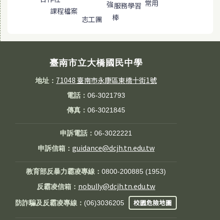
常用
強
服務學習
課程檔案
棒
志工團
臺南市立大橋國民中學
71048 臺南市永康區東橋十街1號
地址：
電話：
06-3021793
傳真：
06-3021845
申訴電話：
06-3022221
guidance@dcjh.tn.edu.tw
申訴信箱：
教育部反暴力霸凌專線：
0800-200885 (1953)
nobully@dcjh.tn.edu.tw
反霸凌信箱：
校園危險地圖
防詐騙及反霸凌專線：
(06)3036205