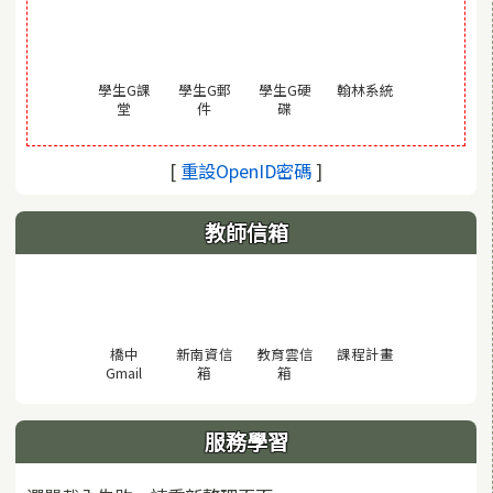
(另開視窗)
學生G課
學生G郵
學生G硬
翰林系統
(另開視窗)
(另開視窗)
(另開視窗)
堂
件
碟
(另開視窗)
[
重設OpenID密碼
]
教師信箱
(另開視窗)
橋中
新南資信
教育雲信
課程計畫
(另開視窗)
(另開視窗)
(另開視窗)
Gmail
箱
箱
服務學習