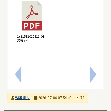
1) 115E1012911-01
兒權.pdf
上一筆：轉知教育部國民及學前教育署委請國立羅東高
下一筆：
發布者
輔導組長
72
2026-07-06 07:54:40
發布日期
瀏覽次數