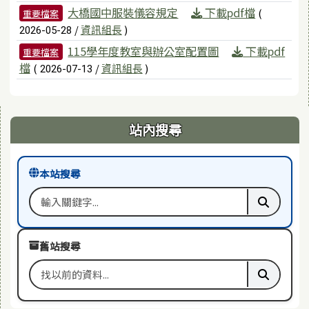
大橋國中服裝儀容規定
下載pdf檔
(
重要檔案
/
資訊組長
)
2026-05-28
115學年度教室與辦公室配置圖
下載pdf
重要檔案
檔
(
/
資訊組長
)
2026-07-13
右邊區域內容
站內搜尋
本站搜尋
搜尋關鍵字
執行本站
舊站搜尋
搜尋舊站關鍵字
執行舊站