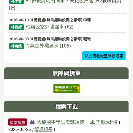
H2教職員廁所滴水，天花板掉落
(H2教職員廁
林士哲
所)
2026-06-10 01總務處(無法搬動設備之報修) 中等
F2辦公室外牆漏水
(F2)
林品妤
2026-06-08 01總務處(無法搬動設備之報修) 輕微
冷氣室外機滴水
(106)
林婉嬪
點此觀看完整維修通報
無障礙標章
檔案下載
檔案列表
大橋國中學生獎懲規定
下載pdf檔
(
重要檔案
/
資訊組長
)
2026-05-26