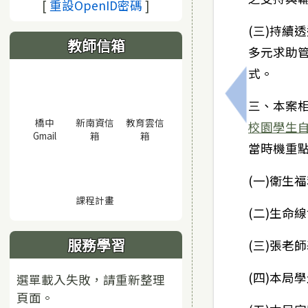
(另開視窗)
[
重設OpenID密碼
]
(三)持續
教師信箱
多元求助
式。
上一筆：財團
三、本案
橋中
新南資信
教育雲信
校園學生
(另開視窗)
(另開視窗)
(另開視窗)
Gmail
箱
箱
當時機重
(一)衛生
(另開視窗)
課程計畫
(二)生命線
服務學習
(三)張老
(四)本局學
選單載入失敗，請重新整理
頁面。