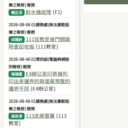
下中區域
備之報修) 輕微
飲水機故障
(F1)
謝正忠
2026-08-06 01總務處(無法搬動設
備之報修) 輕微
111班教室後門開啟
邱雅鈴
時會刮地板
(111教室)
2026-08-06 02資訊組(電腦與網路
的報修) 輕微
E4辦公室印表機列
陳雅惠
印出來邊界的與螢幕預覽的
邊界不同
(E4辦公室)
2026-08-06 01總務處(無法搬動設
備之報修) 輕微
113走廊窗簾
(113
吳政彥
教室)