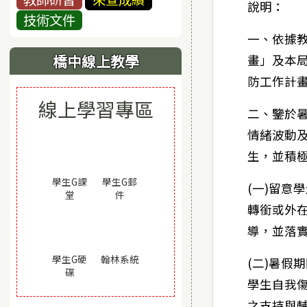
說明：
技術文件
一、依據教
橋中線上教學
畫」及本局
防工作計
線上學習專區
二、鑒於
情緒波動
生，並積
學生G課
學生G郵
(一)留意
(另開視窗)
(另開視窗)
堂
件
轉銜或外
導，並落
(另開視窗)
學生G硬
翰林系統
(二)暑假
(另開視窗)
碟
學生自我
之支持與