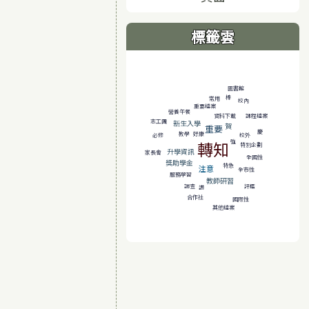
標籤雲
標籤雲導覽
圖書館
棒
常用
校內
重要檔案
營養午餐
課程檔案
資料下載
志工團
新生入學
賀
重要
慶
好康
教學
必修
校外
強
轉知
特別企劃
升學資訊
家長會
全國性
獎助學金
特急
注意
全市性
服務學習
教師研習
調查
評鑑
讚
合作社
國際性
其他檔案