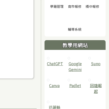
(另開視窗)
(另開視窗)
(另開
學籍管理
南市報修
橋中報修
(另開視窗)
輔導系統
教學用網站
ChatGPT
‎Google
Suno
Gemini
Canva
Padlet
因雄崛
起
花蓮縣