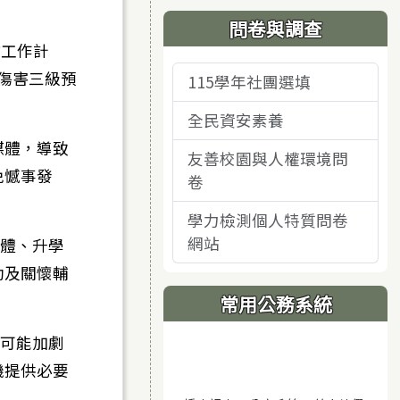
問卷與調查
防工作計
我傷害三級預
115學年社團選填
全民資安素養
媒體，導致
友善校園與人權環境問
免憾事發
卷
學力檢測個人特質問卷
網站
媒體、升學
助及關懷輔
常用公務系統
均可能加劇
機提供必要