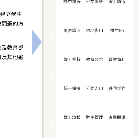
(另開視窗)
(另開視窗)
(另開
橋中課表
公文系統
線上請假
，建立學生
決問題的方
(另開視窗)
(另開視窗)
(另開視
學習護照
場地借用
橋中En
年度「心中有光・教室有春天～和氣大愛教師身心靈成長營
下一筆：臺南市衛生局與奇美醫療財團法
站
及教育部
日及其他適
(另開視窗)
(另開視窗)
(另開
線上簽核
教育公告
營業資料
(另開視窗)
(另開視窗)
(另開
統一領據
公務入口
共同契約
(另開視窗)
(另開視窗)
(另開
線上填報
財產管理
專書閱讀