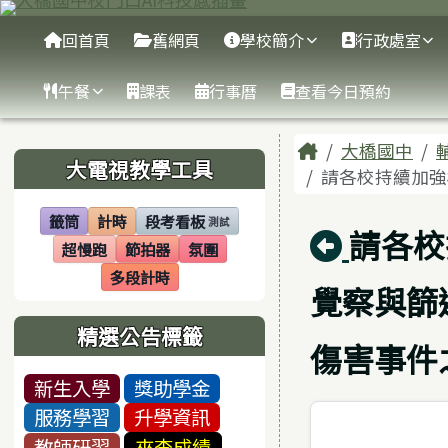
臺南市大橋國中
跳至主內容區
導覽列
回首頁
舊網頁
學校簡介
行政處室
午餐
課表
行事曆
查看今日預約
頁尾區域
主內容區
Home
大橋國中
左邊區域內容
大電視教學工具
請各校持續加強
籤筒
計時
段考看板
測試
(另開視窗)
(另開視窗)
(另開視窗)
回上頁
請各校
超慢跑
節拍器
氛圍
(另開視窗)
(另開視窗)
(另開視窗)
多段計時
(另開視窗)
覺察與篩
精選公告標籤
傷害事件
新生入學
獎助學金
服務學習
升學資訊
教師研習
來查成績