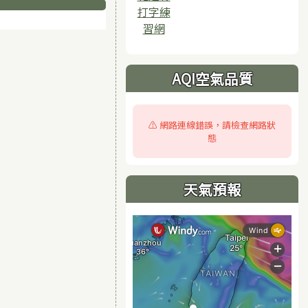
打字練
習網
AQI空氣品質
⚠️ 網路連線錯誤，請檢查網路狀
態
天氣預報