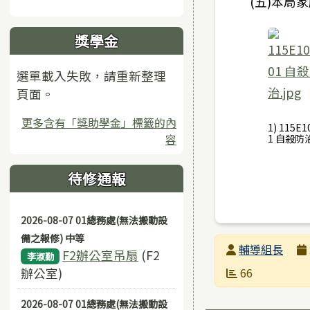
(五)本局
獎學金
選單載入失敗，請重新整理
頁面。
更多含有「獎助學金」標籤的內
1) 115E1
容
1 自殺防治
待修通報
2026-08-07 01總務處(無法搬動設
備之報修) 中等
發布者
輔導組長
F2辦公室吊扇
(F2
李淑勤
發布日期
瀏覽次數
辦公室)
66
2026-08-07 01總務處(無法搬動設