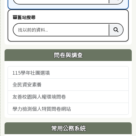
搜尋關鍵字
執行本站
舊站搜尋
搜尋舊站關鍵字
執行舊站
問卷與調查
115學年社團選填
全民資安素養
友善校園與人權環境問卷
學力檢測個人特質問卷網站
常用公務系統