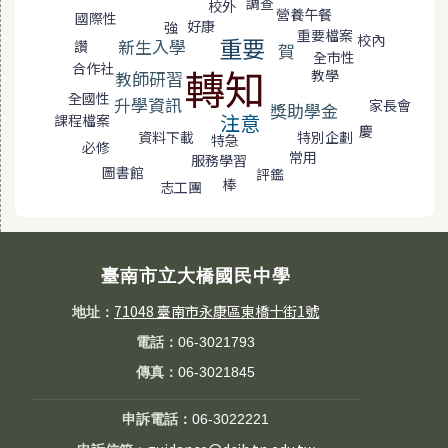
調查
校外
營養午餐
國際性
好康
強
重要檔案
校內
重要
新生入學
讚
賀
全市性
合作社
轉知
教學
教師研習
全國性
升學資訊
家長會
獎助學金
注意
課程檔案
慶
資料下載
特別企劃
特急
必修
常用
服務學習
圖書館
評鑑
棒
志工團
臺南市立大橋國民中學
71048 臺南市永康區東橋十街1號
地址：
電話：
06-3021793
傳真：
06-3021845
申訴電話：
06-3022221