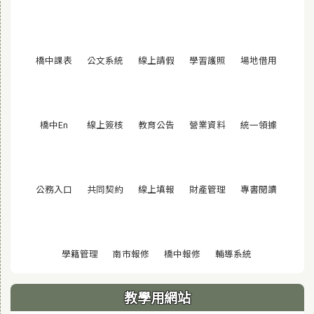
(另開視窗)
(另開視窗)
(另開視窗)
(另開視窗)
(另開視窗
橋中課表
公文系統
線上請假
學習護照
場地借用
(另開視窗)
(另開視窗)
(另開視窗)
(另開視窗)
(另開視窗
橋中En
線上簽核
教育公告
營業資料
統一領據
(另開視窗)
(另開視窗)
(另開視窗)
(另開視窗)
(另開視窗
公務入口
共同契約
線上填報
財產管理
專書閱讀
(另開視窗)
(另開視窗)
(另開視窗)
(另開視窗)
學籍管理
南市報修
橋中報修
輔導系統
教學用網站