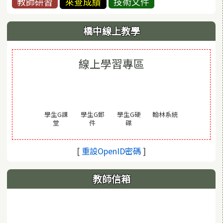
教師研習
來查成績
技術文件
橋中線上教學
線上學習專區
(另開視窗)
學生G課
學生G郵
學生G硬
翰林系統
(另開視窗)
(另開視窗)
(另開視窗)
堂
件
碟
(另開視窗)
[
重設OpenID密碼
]
教師信箱