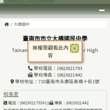
臺南市大橋國中
跳至主內容區
導覽列
頁尾區域
主內容區域
Home
大橋國中
臺南市市立大橋國民中學
無權限觀看此內
關閉
×
Tainan Municipal Daciao Junior High
容
School
對話框已開啟。請使用 Tab 鍵在選
學校電話：(06)3021793
學校傳真：(06)3021442
學校地址：710臺南市永康區東橋十街1號
校長室
電話：(06)3021793#11
傳真：(06)3021442