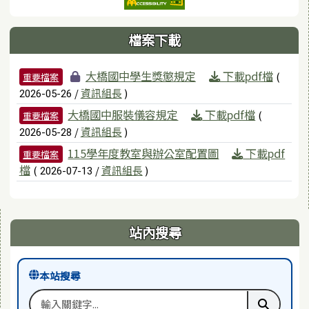
檔案下載
檔案列表
大橋國中學生獎懲規定
下載pdf檔
(
重要檔案
/
資訊組長
)
2026-05-26
大橋國中服裝儀容規定
下載pdf檔
(
重要檔案
/
資訊組長
)
2026-05-28
115學年度教室與辦公室配置圖
下載pdf
重要檔案
檔
(
/
資訊組長
)
2026-07-13
右邊區域內容
站內搜尋
本站搜尋