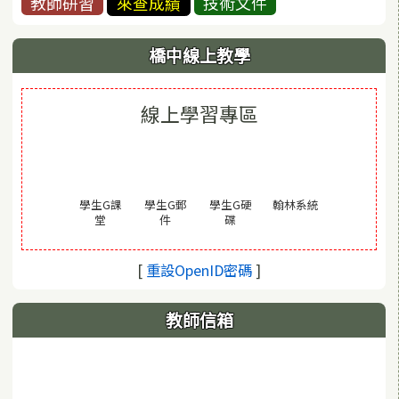
教師研習
來查成績
技術文件
橋中線上教學
線上學習專區
(另開視窗)
學生G課
學生G郵
學生G硬
翰林系統
(另開視窗)
(另開視窗)
(另開視窗)
堂
件
碟
(另開視窗)
[
重設OpenID密碼
]
教師信箱