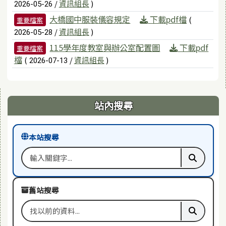
/
資訊組長
)
2026-05-26
大橋國中服裝儀容規定
下載pdf檔
(
重要檔案
/
資訊組長
)
2026-05-28
115學年度教室與辦公室配置圖
下載pdf
重要檔案
檔
(
/
資訊組長
)
2026-07-13
右邊區域內容
站內搜尋
本站搜尋
搜尋關鍵字
執行本站
舊站搜尋
搜尋舊站關鍵字
執行舊站