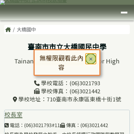
臺南市大橋國中
跳至主內容區
導覽列
頁尾區域
主內容區域
Home
大橋國中
臺南市市立大橋國民中學
無權限觀看此內
關閉
×
Tainan Municipal Daciao Junior High
容
School
對話框已開啟。請使用 Tab 鍵在選
學校電話：(06)3021793
學校傳真：(06)3021442
學校地址：710臺南市永康區東橋十街1號
校長室
電話：(06)3021793#11
傳真：(06)3021442