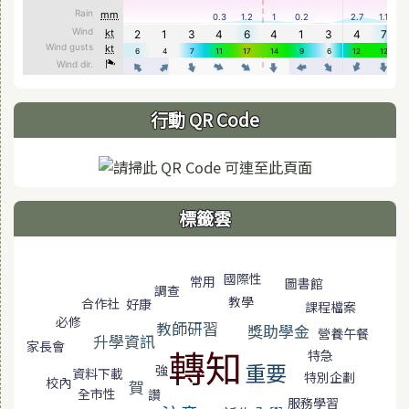
行動 QR Code
標籤雲
標籤雲導覽
國際性
常用
圖書館
調查
教學
合作社
好康
課程檔案
必修
教師研習
獎助學金
營養午餐
升學資訊
家長會
轉知
特急
重要
強
資料下載
特別企劃
校內
賀
全市性
讚
服務學習