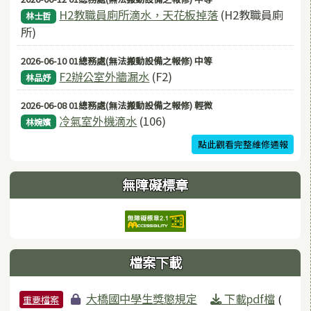
H2教職員廁所滴水，天花板掉落
(H2教職員廁
林士哲
所)
2026-06-10 01總務處(無法搬動設備之報修) 中等
F2辦公室外牆漏水
(F2)
林品妤
2026-06-08 01總務處(無法搬動設備之報修) 輕微
冷氣室外機滴水
(106)
林婉嬪
點此觀看完整維修通報
無障礙標章
檔案下載
檔案列表
大橋國中學生獎懲規定
下載pdf檔
(
重要檔案