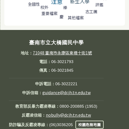
注意
新生入學
全國性
評鑑
校外
棒
志工團
重要檔案
慶
其他檔案
臺南市立大橋國民中學
71048 臺南市永康區東橋十街1號
地址：
電話：
06-3021793
傳真：
06-3021845
申訴電話：
06-3022221
guidance@dcjh.tn.edu.tw
申訴信箱：
教育部反暴力霸凌專線：
0800-200885 (1953)
nobully@dcjh.tn.edu.tw
反霸凌信箱：
校園危險地圖
防詐騙及反霸凌專線：
(06)3036205