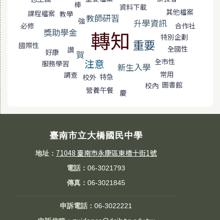
棒
資料下載
其他檔案
課程檔案
教學
教師研習
強
升學資訊
必修
合作社
獎助學金
轉知
特別企劃
重要
國際性
全國性
讚
好康
賀
全市性
注意
服務學習
新生入學
常用
調查
特急
校外
圖書館
校內
營養午餐
慶
臺南市立大橋國民中學
71048 臺南市永康區東橋十街1號
地址：
電話：
06-3021793
傳真：
06-3021845
申訴電話：
06-3022221