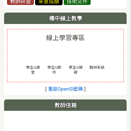
教師研習
來查成績
技術文件
橋中線上教學
線上學習專區
(另開視窗)
學生G課
學生G郵
學生G硬
翰林系統
(另開視窗)
(另開視窗)
(另開視窗)
堂
件
碟
(另開視窗)
[
重設OpenID密碼
]
教師信箱