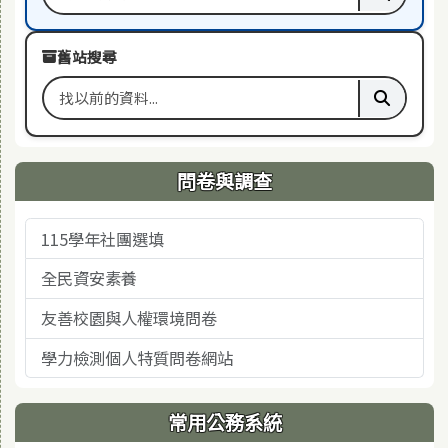
搜尋關鍵字
執行本站
舊站搜尋
搜尋舊站關鍵字
執行舊站
問卷與調查
115學年社團選填
全民資安素養
友善校園與人權環境問卷
學力檢測個人特質問卷網站
常用公務系統