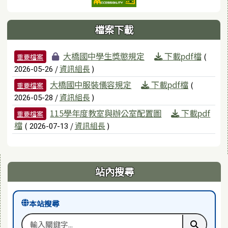
檔案下載
檔案列表
大橋國中學生獎懲規定
下載pdf檔
(
重要檔案
/
資訊組長
)
2026-05-26
大橋國中服裝儀容規定
下載pdf檔
(
重要檔案
/
資訊組長
)
2026-05-28
115學年度教室與辦公室配置圖
下載pdf
重要檔案
檔
(
/
資訊組長
)
2026-07-13
右邊區域內容
站內搜尋
本站搜尋