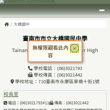
臺南市大橋國中
跳至主內容區
導覽列
頁尾區域
主內容區域
Home
大橋國中
臺南市市立大橋國民中學
無權限觀看此內
關閉
×
Tainan Municipal Daciao Junior High
容
School
對話框已開啟。請使用 Tab 鍵在選
學校電話：(06)3021793
學校傳真：(06)3021442
學校地址：710臺南市永康區東橋十街1號
校長室
電話：(06)3021793#11
傳真：(06)3021442