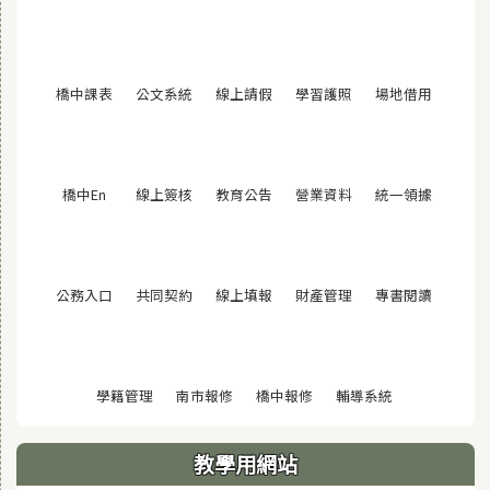
(另開視窗)
(另開視窗)
(另開視窗)
(另開視窗)
(另開視窗
橋中課表
公文系統
線上請假
學習護照
場地借用
(另開視窗)
(另開視窗)
(另開視窗)
(另開視窗)
(另開視窗
橋中En
線上簽核
教育公告
營業資料
統一領據
(另開視窗)
(另開視窗)
(另開視窗)
(另開視窗)
(另開視窗
公務入口
共同契約
線上填報
財產管理
專書閱讀
(另開視窗)
(另開視窗)
(另開視窗)
(另開視窗)
學籍管理
南市報修
橋中報修
輔導系統
教學用網站