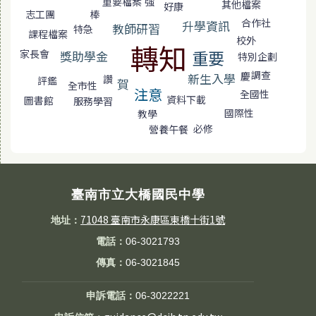
重要檔案
強
其他檔案
好康
棒
志工團
合作社
升學資訊
教師研習
特急
課程檔案
校外
轉知
重要
家長會
獎助學金
特別企劃
調查
慶
新生入學
讚
評鑑
賀
全市性
注意
全國性
資料下載
圖書館
服務學習
國際性
教學
必修
營養午餐
臺南市立大橋國民中學
71048 臺南市永康區東橋十街1號
地址：
電話：
06-3021793
傳真：
06-3021845
申訴電話：
06-3022221