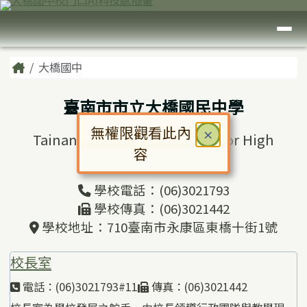
臺南市大橋國中
跳至主內容區
導覽列
頁尾區域
主內容區域
Home
大橋國中
臺南市市立大橋國民中學
無權限觀看此內
關閉
×
Tainan Municipal Daciao Junior High
容
School
對話框已開啟。請使用 Tab 鍵在選
學校電話：(06)3021793
學校傳真：(06)3021442
學校地址：710臺南市永康區東橋十街1號
校長室
電話：(06)3021793#11
傳真：(06)3021442