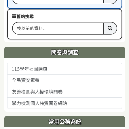
搜尋關鍵字
執行本站
舊站搜尋
搜尋舊站關鍵字
執行舊站
問卷與調查
115學年社團選填
全民資安素養
友善校園與人權環境問卷
學力檢測個人特質問卷網站
常用公務系統