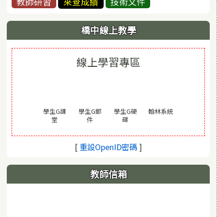
教師研習
來查成績
技術文件
橋中線上教學
線上學習專區
(另開視窗)
學生G課
學生G郵
學生G硬
翰林系統
(另開視窗)
(另開視窗)
(另開視窗)
堂
件
碟
(另開視窗)
[
重設OpenID密碼
]
教師信箱