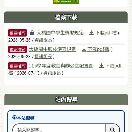
檔案下載
檔案列表
大橋國中學生獎懲規定
下載pdf檔
(
重要檔案
/
資訊組長
)
2026-05-26
大橋國中服裝儀容規定
下載pdf檔
(
重要檔案
/
資訊組長
)
2026-05-28
115學年度教室與辦公室配置圖
下載pdf
重要檔案
檔
(
/
資訊組長
)
2026-07-13
右邊區域內容
站內搜尋
本站搜尋