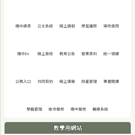
(另開視窗)
(另開視窗)
(另開視窗)
(另開視窗)
(另開視窗
橋中課表
公文系統
線上請假
學習護照
場地借用
(另開視窗)
(另開視窗)
(另開視窗)
(另開視窗)
(另開視窗
橋中En
線上簽核
教育公告
營業資料
統一領據
(另開視窗)
(另開視窗)
(另開視窗)
(另開視窗)
(另開視窗
公務入口
共同契約
線上填報
財產管理
專書閱讀
(另開視窗)
(另開視窗)
(另開視窗)
(另開視窗)
學籍管理
南市報修
橋中報修
輔導系統
教學用網站