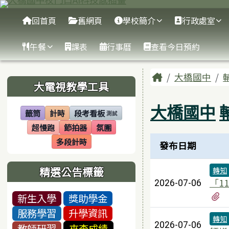
臺南市大橋國中
跳至主內容區
導覽列
回首頁
舊網頁
學校簡介
行政處室
午餐
課表
行事曆
查看今日預約
頁尾區域
主內容區
Home
大橋國中
左邊區域內容
大電視教學工具
大橋國中
籤筒
計時
段考看板
測試
(另開視窗)
(另開視窗)
(另開視窗)
超慢跑
節拍器
氛圍
(另開視窗)
(另開視窗)
(另開視窗)
新聞列表
多段計時
發布日期
(另開視窗)
精選公告標籤
轉知
「1
2026-07-06
新生入學
獎助學金
服務學習
升學資訊
轉知
2026-07-06
教師研習
來查成績