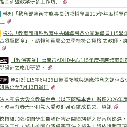
有1個附檔
能回訓暨教案研發工作坊」
轉知「教育部藝術才能專長領域輔導團115學年度輔導
有1個附檔
」
檢送「教育部特殊教育中央輔導團各分團輔導員115學年
合遴選簡章」，請轉知貴屬公立學校符合資格 之教師，
有3個附檔
【教保專業】臺南市ADHD中心115年度適應體育創
研習
有1個附檔
學設計之應用研習。
原訂於115年6月26日健體領域與適應體育之課程合
研習
有1個附檔
研習延至7月13日辦理
法人和氣大愛文教基金會（以下簡稱本會）辦理2026年
有
・教室有春天～和氣大愛教師身心靈成長營」資訊
校持續加強校園學生自我傷害高關懷族群之覺察與篩選，
預防工作，減少校園自我傷害事件之發生，請依說明事項