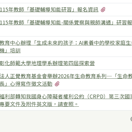
有1個附檔
115年教師「基礎輔導知能研習」報名資訊
115年教師「基礎輔導知能-關係覺察與親師溝通」研習
有1個附檔
教育中心辦理「生成未來的孩子：AI素養中的學校家庭生
機」培訓
彰化師範大學地理學系辦理第四屆探索營
法人正覺教育基金會舉辦2026年生命教育系列─「生命
有2個附檔
長」心得寫作徵文活動
福利部轉知我國身心障礙者權利公約（CRPD）第三次國
專要文件及附件英文版，請查照。