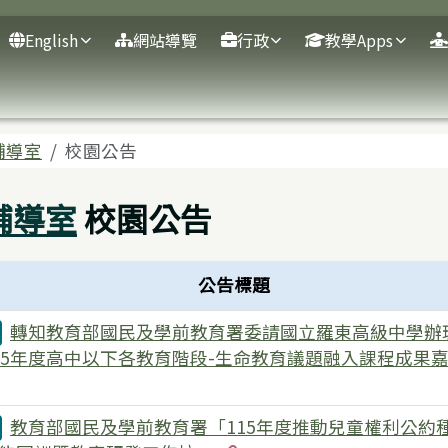
English
網站導覽
行政
教學Apps
域
輔導室
校園公告
輔導室
校園公告
公告標題
轉知教育部國民及學前教育署委請國立羅東高級中學辦
15年度高中以下各教育階段-生命教育議題融入課程成果
有2個附檔
教育部國民及學前教育署「115年度推動兒童權利公約