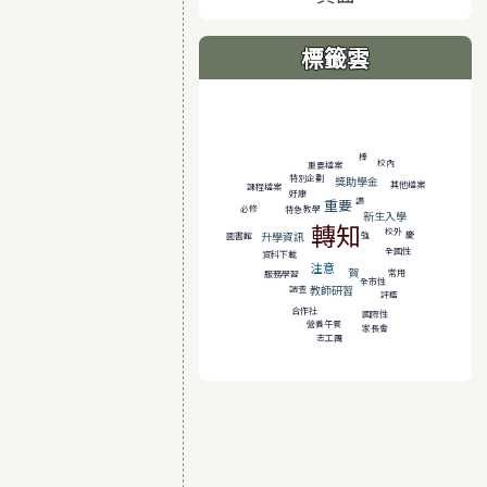
標籤雲
標籤雲導覽
棒
校內
重要檔案
特別企劃
獎助學金
其他檔案
課程檔案
好康
重要
讚
教學
必修
特急
新生入學
轉知
校外
升學資訊
強
慶
圖書館
全國性
資料下載
注意
賀
常用
服務學習
全市性
教師研習
調查
評鑑
合作社
國際性
營養午餐
家長會
志工團