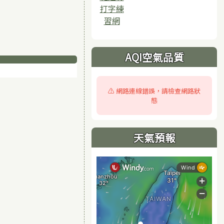
打字練
習網
AQI空氣品質
⚠️ 網路連線錯誤，請檢查網路狀
態
天氣預報