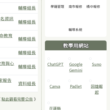
(另開視窗)
(另開視窗)
(另開
學籍管理
南市報修
橋中報修
輔導組長
報名資訊
輔導組長
(另開視窗)
輔導系統
命教育
輔導組長
教學用網站
輔導組長
教育與心
ChatGPT
‎Google
Suno
輔導組長
Gemini
家報告
資料組長
Canva
Padlet
因雄崛
起
《
點此觀看完整公告
》
花蓮縣