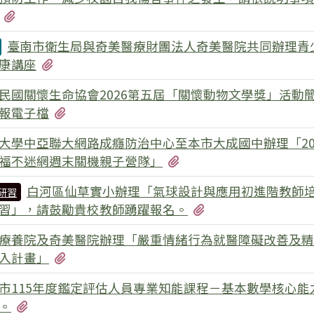
有1個附檔
臺南市衛生局與奇美醫療財團法人奇美醫院共同辦理青
有1個附檔
康講座
民國關懷生命協會2026第五屆「關懷動物文學獎」活動
有2個附檔
報電子檔
大學中亞聯大網路成癮防治中心至本市大成國中辦理「20
有1個附檔
福不迷網週末關機親子營隊」
白河區仙草實小辦理「氣球設計與應用初進階教師
研習
有1個附檔
習」，請鼓勵貴校教師踴躍報名。
療養院及奇美醫院辦理「嚴重情緒行為就醫障礙改善及精
有2個附檔
入計畫」
市115年度鑑定評估人員專業知能課程－基本數學核心能
有1個附檔
。