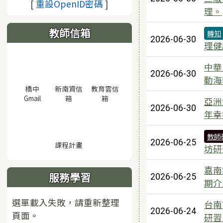
(另開視窗)
[
重設OpenID密碼
]
理。
教師信箱
轉知
2026-06-30
理健
中華
2026-06-30
動海
橋中
新南資信
教育雲信
(另開視窗)
(另開視窗)
(另開視窗)
Gmail
箱
箱
亞洲
2026-06-30
年幸
教師
2026-06-25
(另開視窗)
課程計畫
坊研
嘉南
服務學習
2026-06-25
期介
選單載入失敗，請重新整理
台南
2026-06-24
頁面。
研習