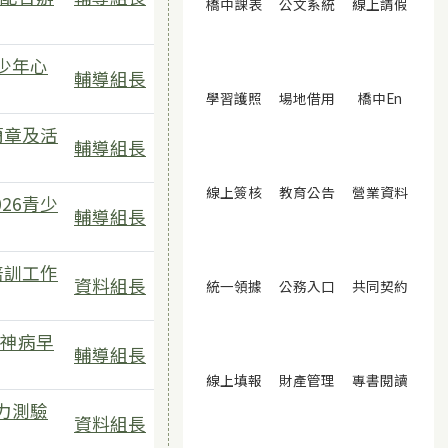
(另開視窗)
(另開視窗)
(另開
橋中課表
公文系統
線上請假
少年心
輔導組長
(另開視窗)
(另開視窗)
(另開視
學習護照
場地借用
橋中En
簡章及活
輔導組長
(另開視窗)
(另開視窗)
(另開
線上簽核
教育公告
營業資料
26青少
輔導組長
培訓工作
資料組長
(另開視窗)
(另開視窗)
(另開
統一領據
公務入口
共同契約
神病早
輔導組長
(另開視窗)
(另開視窗)
(另開
線上填報
財產管理
專書閱讀
力測驗
資料組長