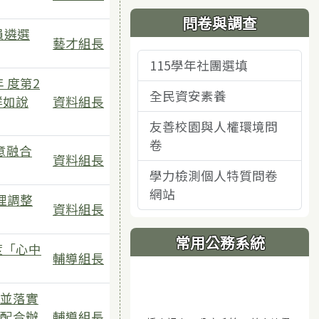
問卷與調查
員遴選
藝才組長
115學年社團選填
 度第2
全民資安素養
詳如說
資料組長
友善校園與人權環境問
卷
意融合
資料組長
學力檢測個人特質問卷
網站
理調整
資料組長
常用公務系統
度「心中
輔導組長
1個附檔
並落實
配合辦
輔導組長