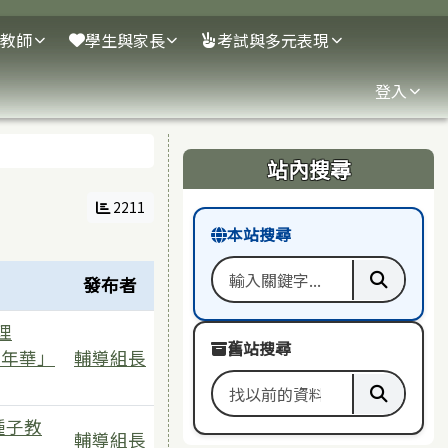
教師
學生與家長
考試與多元表現
登入
右邊區域內容
站內搜尋
2211
本站搜尋
發布者
搜尋關鍵字
執行本
理
舊站搜尋
嘉年華」
輔導組長
搜尋舊站關鍵字
執行舊
種子教
輔導組長