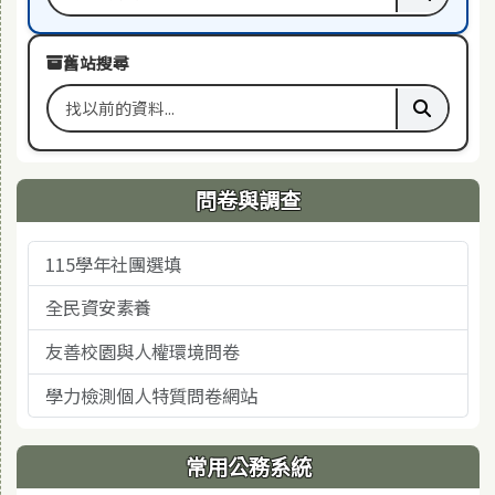
搜尋關鍵字
執行本站
舊站搜尋
搜尋舊站關鍵字
執行舊站
問卷與調查
115學年社團選填
全民資安素養
友善校園與人權環境問卷
學力檢測個人特質問卷網站
常用公務系統