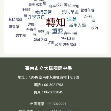
慶
重要檔案
調查
校外
教學
常用
全國性
營養午餐
獎助學金
教師研習
讚
升學資訊
合作社
轉知
注意
其他檔案
棒
好康
新生入學
圖書館
校內
重要
全市性
特急
賀
資料下載
強
志工團
特別企劃
服務學習
評鑑
課程檔案
必修
臺南市立大橋國民中學
71048 臺南市永康區東橋十街1號
地址：
電話：
06-3021793
傳真：
06-3021845
申訴電話：
06-3022221