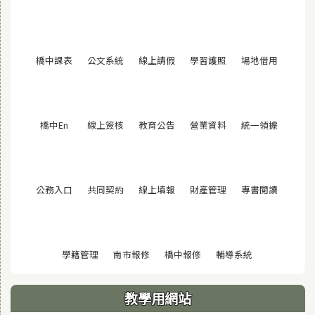
(另開視窗)
(另開視窗)
(另開視窗)
(另開視窗)
(另開視窗
橋中課表
公文系統
線上請假
學習護照
場地借用
(另開視窗)
(另開視窗)
(另開視窗)
(另開視窗)
(另開視窗
橋中En
線上簽核
教育公告
營業資料
統一領據
(另開視窗)
(另開視窗)
(另開視窗)
(另開視窗)
(另開視窗
公務入口
共同契約
線上填報
財產管理
專書閱讀
(另開視窗)
(另開視窗)
(另開視窗)
(另開視窗)
學籍管理
南市報修
橋中報修
輔導系統
教學用網站