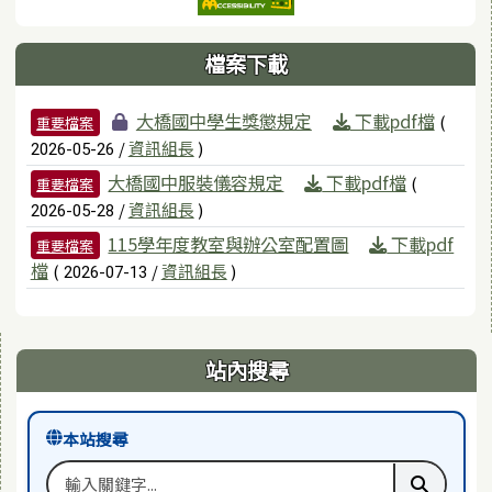
檔案下載
檔案列表
大橋國中學生獎懲規定
下載pdf檔
(
重要檔案
/
資訊組長
)
2026-05-26
大橋國中服裝儀容規定
下載pdf檔
(
重要檔案
/
資訊組長
)
2026-05-28
115學年度教室與辦公室配置圖
下載pdf
重要檔案
檔
(
/
資訊組長
)
2026-07-13
右邊區域內容
站內搜尋
本站搜尋