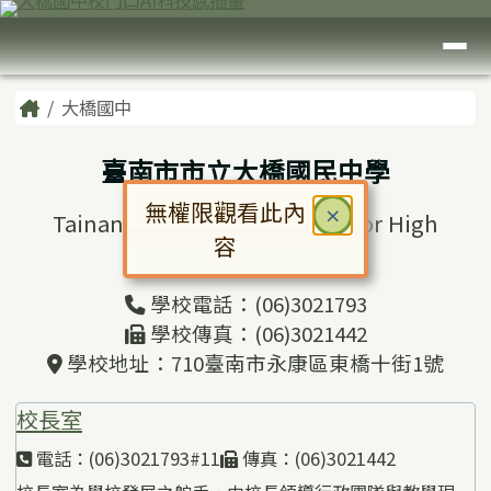
臺南市大橋國中
跳至主內容區
導覽列
頁尾區域
主內容區域
Home
大橋國中
臺南市市立大橋國民中學
無權限觀看此內
關閉
×
Tainan Municipal Daciao Junior High
容
School
對話框已開啟。請使用 Tab 鍵在選
學校電話：(06)3021793
學校傳真：(06)3021442
學校地址：710臺南市永康區東橋十街1號
校長室
電話：(06)3021793#11
傳真：(06)3021442