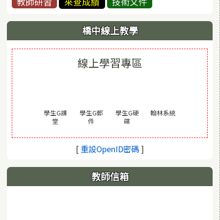
教師研習
來查成績
技術文件
橋中線上教學
線上學習專區
(另開視窗)
學生G課
學生G郵
學生G硬
翰林系統
(另開視窗)
(另開視窗)
(另開視窗)
堂
件
碟
(另開視窗)
[
重設OpenID密碼
]
教師信箱