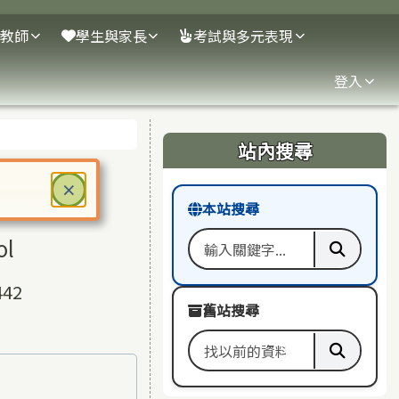
教師
學生與家長
考試與多元表現
登入
右邊區域內容
站內搜尋
關閉
×
本站搜尋
ter 鍵或空白鍵確認，按下 Escape 鍵關閉
ol
搜尋關鍵字
執行本
42
舊站搜尋
搜尋舊站關鍵字
執行舊