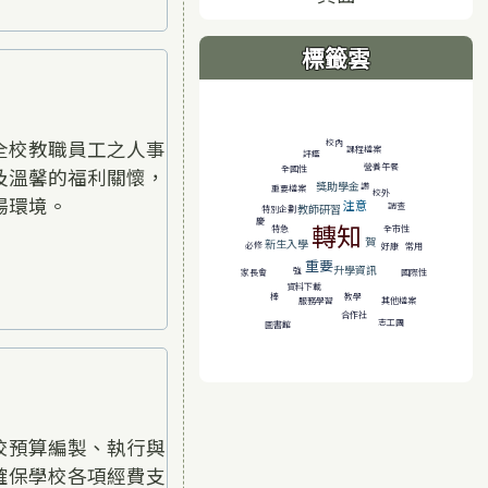
標籤雲
標籤雲導覽
全校教職員工之人事
校內
課程檔案
評鑑
營養午餐
全國性
及溫馨的福利關懷，
獎助學金
讚
重要檔案
校外
場環境。
注意
調查
教師研習
特別企劃
慶
轉知
特急
全市性
賀
新生入學
必修
好康
常用
重要
升學資訊
強
家長會
國際性
資料下載
棒
教學
服務學習
其他檔案
合作社
志工團
圖書館
校預算編製、執行與
確保學校各項經費支