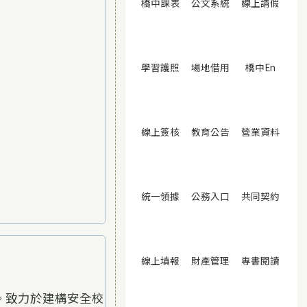
(另開視窗)
(另開視窗)
(另開
橋中課表
公文系統
線上請假
(另開視窗)
(另開視窗)
(另開視
學習護照
場地借用
橋中En
(另開視窗)
(另開視窗)
(另開
線上簽核
教育公告
營業資料
(另開視窗)
(另開視窗)
(另開
統一領據
公務入口
共同契約
(另開視窗)
(另開視窗)
(另開
線上填報
財產管理
專書閱讀
。致力於建構安全校