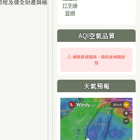
流程及健全財產與帳
打字練
習網
AQI空氣品質
⚠️ 網路連線錯誤，請檢查網路狀
態
天氣預報