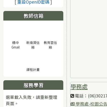
(另開視窗)
[
重設OpenID密碼
]
教師信箱
橋中
新南資信
教育雲信
(另開視窗)
(另開視窗)
(另開視窗)
Gmail
箱
箱
(另開視窗)
課程計畫
服務學習
學務處
電話：(06)30217
選單載入失敗，請重新整理
頁面。
學務處-校園公