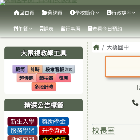
臺南市大橋國中
跳至主內容區
導覽列
回首頁
舊網頁
學校簡介
行政處室
午餐
課表
行事曆
查看今日預約
頁尾區域
主內容區
Home
大橋國中
左邊區域內容
大電視教學工具
籤筒
計時
段考看板
測試
(另開視窗)
(另開視窗)
(另開視窗)
對話框已開
超慢跑
節拍器
氛圍
(另開視窗)
(另開視窗)
(另開視窗)
T
多段計時
(另開視窗)
精選公告標籤
新生入學
獎助學金
校長室
服務學習
升學資訊
教師研習
來查成績