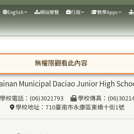
English
網站導覽
行政
教學Apps
域
無權限觀看此內容
臺南市市立大橋國民中學
啟。請使用 Tab 鍵在選項間移動焦點。按下 En
ainan Municipal Daciao Junior High Scho
學校電話：(06)3021793
學校傳真：(06)30214
學校地址：710臺南市永康區東橋十街1號