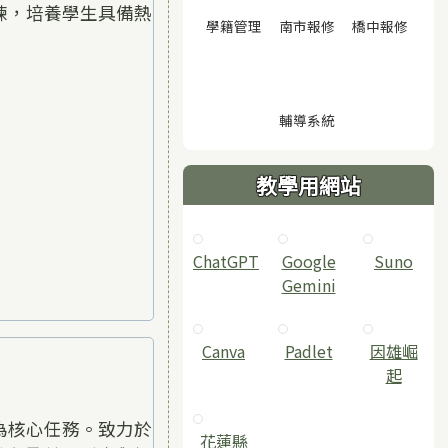
練，培養學生具備熱
(另開視窗)
(另開視窗)
(另開
學籍管理
南市報修
橋中報修
(另開視窗)
輔導系統
教學用網站
ChatGPT
‎Google
Suno
Gemini
Canva
Padlet
因雄崛
起
為核心任務。致力於
花蓮縣