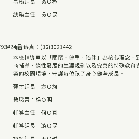
事務組長：黃Ｏ彬
總務主任：吳Ｏ民
93#24
傳真：(06)3021442
告
本校輔導室以「關懷、尊重、陪伴」為核心理念。
商輔導、適性發展的生涯規劃以及完善的特殊教育
容的校園環境，守護每位孩子身心健全成長。
藝才組長：方Ｏ旗
教職員：楊Ｏ明
輔導主任：何Ｏ真
輔導組長：游Ｏ民
資料組長：王Ｏ琇