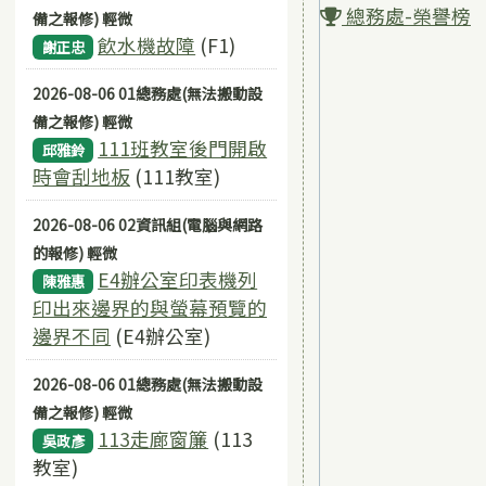
總務處-榮譽榜
備之報修) 輕微
飲水機故障
(F1)
謝正忠
2026-08-06 01總務處(無法搬動設
備之報修) 輕微
111班教室後門開啟
邱雅鈴
時會刮地板
(111教室)
2026-08-06 02資訊組(電腦與網路
的報修) 輕微
E4辦公室印表機列
陳雅惠
印出來邊界的與螢幕預覽的
邊界不同
(E4辦公室)
2026-08-06 01總務處(無法搬動設
備之報修) 輕微
113走廊窗簾
(113
吳政彥
教室)