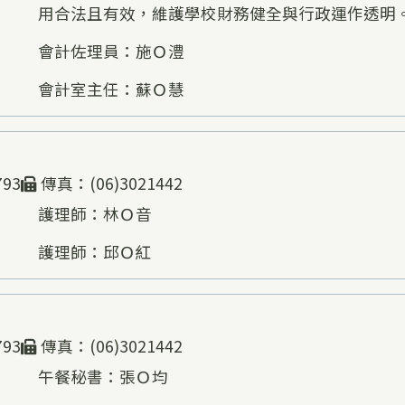
用合法且有效，維護學校財務健全與行政運作透明
會計佐理員：施Ｏ澧
會計室主任：蘇Ｏ慧
793
傳真：(06)3021442
護理師：林Ｏ音
護理師：邱Ｏ紅
793
傳真：(06)3021442
午餐秘書：張Ｏ均