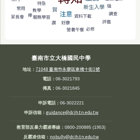
特急
強
新生入學
常用
賀
教學
注意
調查
棒
資料下載
家長會
服務學習
評鑑
讚
好康
必修
營養午餐
臺南市立大橋國民中學
71048 臺南市永康區東橋十街1號
地址：
電話：
06-3021793
傳真：
06-3021845
申訴電話：
06-3022221
guidance@dcjh.tn.edu.tw
申訴信箱：
教育部反暴力霸凌專線：
0800-200885 (1953)
nobully@dcjh.tn.edu.tw
反霸凌信箱：