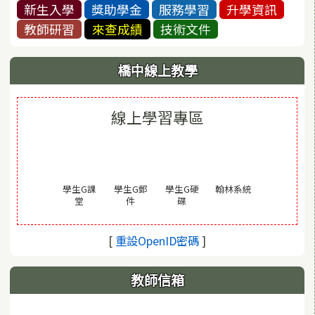
新生入學
獎助學金
服務學習
升學資訊
教師研習
來查成績
技術文件
橋中線上教學
線上學習專區
(另開視窗)
學生G課
學生G郵
學生G硬
翰林系統
(另開視窗)
(另開視窗)
(另開視窗)
堂
件
碟
(另開視窗)
[
重設OpenID密碼
]
教師信箱