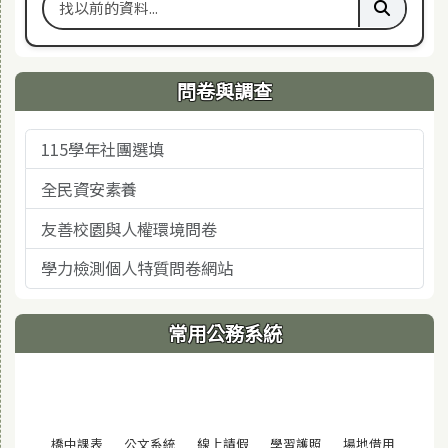
搜尋舊站關鍵字
執行舊站
問卷與調查
115學年社團選填
全民資安素養
友善校園與人權環境問卷
學力檢測個人特質問卷網站
常用公務系統
(另開視窗)
(另開視窗)
(另開視窗)
(另開視窗)
(另開視窗
橋中課表
公文系統
線上請假
學習護照
場地借用