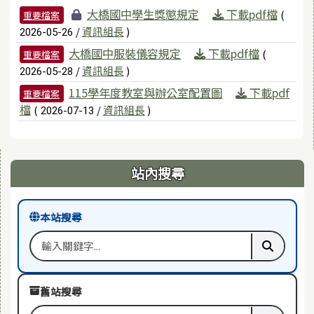
檔案列表
大橋國中學生獎懲規定
下載pdf檔
(
重要檔案
/
資訊組長
)
2026-05-26
大橋國中服裝儀容規定
下載pdf檔
(
重要檔案
/
資訊組長
)
2026-05-28
115學年度教室與辦公室配置圖
下載pdf
重要檔案
檔
(
/
資訊組長
)
2026-07-13
右邊區域內容
站內搜尋
本站搜尋
搜尋關鍵字
執行本站
舊站搜尋