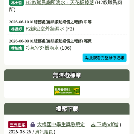
H2教職員廁所滴水，天花板掉落
(H2教職員廁
林士哲
所)
2026-06-10 01總務處(無法搬動設備之報修) 中等
F2辦公室外牆漏水
(F2)
林品妤
2026-06-08 01總務處(無法搬動設備之報修) 輕微
冷氣室外機滴水
(106)
林婉嬪
點此觀看完整維修通報
無障礙標章
檔案下載
檔案列表
大橋國中學生獎懲規定
下載pdf檔
(
重要檔案
/
資訊組長
)
2026-05-26