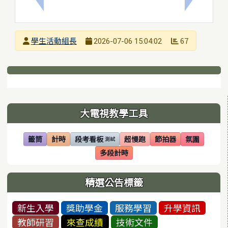
發布者
學生活動組長
67
2026-07-06 15:04:02
發布日期
瀏覽次數
下中區域內容
左邊區域內容
大電視教學工具
籤筒
計時
段考看板
超慢跑
節拍器
氛圍
測試
(另開視窗)
(另開視窗)
(另開視窗)
(另開視窗)
(另開視窗)
(另開視窗)
多段計時
(另開視窗)
精選公告標籤
新生入學
獎助學金
服務學習
升學資訊
教師研習
來查成績
技術文件