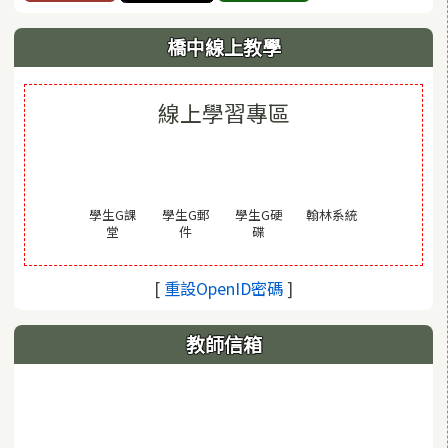
橋中線上教學
線上學習專區
(另開視窗)
學生G課
學生G郵
學生G硬
翰林系統
(另開視窗)
(另開視窗)
(另開視窗)
堂
件
碟
(另開視窗)
[
重設OpenID密碼
]
教師信箱