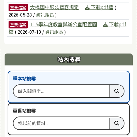
大橋國中服裝儀容規定
下載pdf檔
(
重要檔案
/
資訊組長
)
2026-05-28
115學年度教室與辦公室配置圖
下載pdf
重要檔案
檔
(
/
資訊組長
)
2026-07-13
右邊區域內容
站內搜尋
本站搜尋
搜尋關鍵字
執行本站
舊站搜尋
搜尋舊站關鍵字
執行舊站