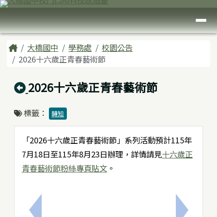
臺南市大橋國中
跳至主內容區
導覽列
頁尾區域
主內容區域
Home
大橋國中
學務處
校園公告
2026十六歲正青春藝術節
回上頁
2026十六歲正青春藝術節
標籤：
轉知
「2026十六歲正青春藝術節」系列活動預計115年
7月18日至115年8月23日辦理，詳情請見
十六歲正
青春藝術節粉絲專頁貼文
。
上一筆：2026第十屆台北金鵰微電影展
下一筆：