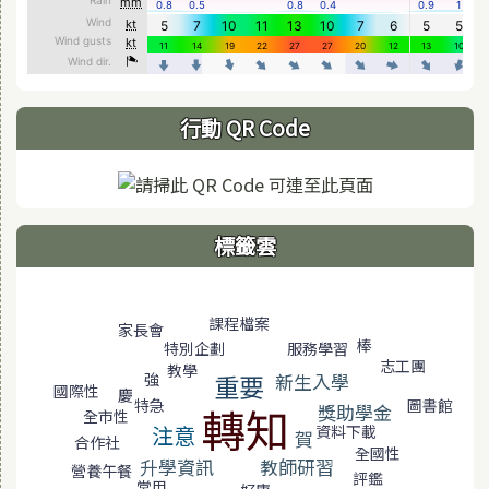
行動 QR Code
標籤雲
標籤雲導覽
課程檔案
家長會
棒
服務學習
特別企劃
志工團
教學
重要
新生入學
強
國際性
慶
特急
圖書館
轉知
獎助學金
全市性
注意
資料下載
賀
合作社
全國性
升學資訊
教師研習
營養午餐
評鑑
常用