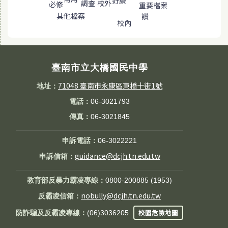
好康
調查
校外
必修
重要檔案
其他檔案
讚
校內
臺南市立大橋國民中學
71048 臺南市永康區東橋十街1號
地址：
電話：
06-3021793
傳真：
06-3021845
申訴電話：
06-3022221
guidance@dcjh.tn.edu.tw
申訴信箱：
教育部反暴力霸凌專線：
0800-200885 (1953)
nobully@dcjh.tn.edu.tw
反霸凌信箱：
校園危險地圖
防詐騙及反霸凌專線：
(06)3036205