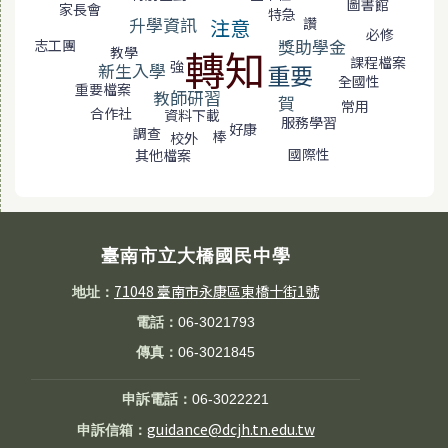
圖書館
家長會
特急
升學資訊
讚
注意
必修
獎助學金
志工團
轉知
教學
課程檔案
強
新生入學
重要
全國性
重要檔案
教師研習
賀
常用
合作社
資料下載
服務學習
好康
調查
棒
校外
國際性
其他檔案
臺南市立大橋國民中學
71048 臺南市永康區東橋十街1號
地址：
電話：
06-3021793
傳真：
06-3021845
申訴電話：
06-3022221
guidance@dcjh.tn.edu.tw
申訴信箱：