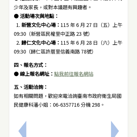
少年及家長，或對本議題有興趣者。
●
活動場次與地點：
1.
新營文化中心場：
115 年 6 月 27 日（五）上午
09:30（新營區民權里中正路 23 號）
2.
歸仁文化中心場：
115 年 6 月 28 日（六）上午
09:30（歸仁區許厝里信義南路 78號）
四、報名方式：
●
線上報名網址：
點我前往報名網站
五、活動洽詢：
如有相關問題，歡迎來電洽詢臺南市政府衛生局國
民健康科潘小姐：06-6357716 分機 298。
上一筆：辦理115年度青少年性教育活動「青春探索
下一筆：