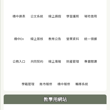
(另開視窗)
(另開視窗)
(另開視窗)
(另開視窗)
(另開視窗
橋中課表
公文系統
線上請假
學習護照
場地借用
(另開視窗)
(另開視窗)
(另開視窗)
(另開視窗)
(另開視窗
橋中En
線上簽核
教育公告
營業資料
統一領據
(另開視窗)
(另開視窗)
(另開視窗)
(另開視窗)
(另開視窗
公務入口
共同契約
線上填報
財產管理
專書閱讀
(另開視窗)
(另開視窗)
(另開視窗)
(另開視窗)
學籍管理
南市報修
橋中報修
輔導系統
教學用網站