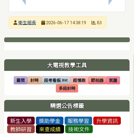
發布者
衛生組長
83
2026-06-17 14:38:19
發布日期
瀏覽次數
下中區域內容
左邊區域內容
大電視教學工具
籤筒
計時
段考看板
超慢跑
節拍器
氛圍
測試
(另開視窗)
(另開視窗)
(另開視窗)
(另開視窗)
(另開視窗)
(另開視窗)
多段計時
(另開視窗)
精選公告標籤
新生入學
獎助學金
服務學習
升學資訊
教師研習
來查成績
技術文件