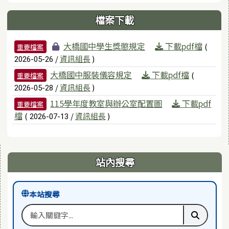
檔案下載
檔案列表
大橋國中學生獎懲規定
下載pdf檔
(
重要檔案
/
資訊組長
)
2026-05-26
大橋國中服裝儀容規定
下載pdf檔
(
重要檔案
/
資訊組長
)
2026-05-28
115學年度教室與辦公室配置圖
下載pdf
重要檔案
檔
(
/
資訊組長
)
2026-07-13
右邊區域內容
站內搜尋
本站搜尋
搜尋關鍵字
執行本站