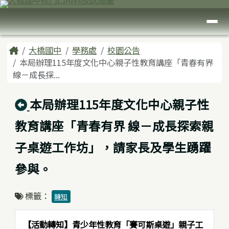
臺南市大橋國中
跳至主內容區
導覽列
頁尾區域
主內容區域
Home
大橋國中
學務處
校園公告
本局辦理115年度文化中心親子性教育講座「青春有界
線－成長探...
回上頁
本局辦理115年度文化中心親子性
教育講座「青春有界 線－成長探索親
子桌遊工作坊」，請家長及學生踴躍
參與。
標籤：
轉知
【活動轉知】青少年性教育「賽可斯桌遊」親子工