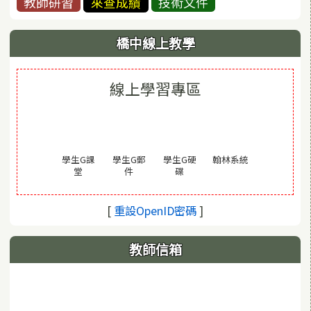
教師研習
來查成績
技術文件
橋中線上教學
線上學習專區
(另開視窗)
學生G課
學生G郵
學生G硬
翰林系統
(另開視窗)
(另開視窗)
(另開視窗)
堂
件
碟
(另開視窗)
[
重設OpenID密碼
]
教師信箱