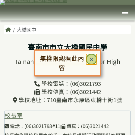
臺南市大橋國中
跳至主內容區
導覽列
頁尾區域
主內容區域
Home
大橋國中
臺南市市立大橋國民中學
無權限觀看此內
關閉
×
Tainan Municipal Daciao Junior High
容
School
對話框已開啟。請使用 Tab 鍵在選
學校電話：(06)3021793
學校傳真：(06)3021442
學校地址：710臺南市永康區東橋十街1號
校長室
電話：(06)3021793#11
傳真：(06)3021442