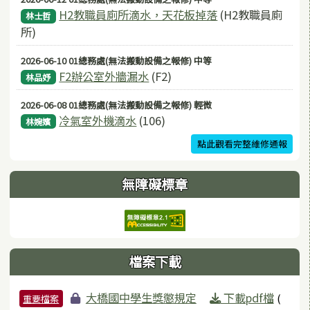
H2教職員廁所滴水，天花板掉落
(H2教職員廁
林士哲
所)
2026-06-10 01總務處(無法搬動設備之報修) 中等
F2辦公室外牆漏水
(F2)
林品妤
2026-06-08 01總務處(無法搬動設備之報修) 輕微
冷氣室外機滴水
(106)
林婉嬪
點此觀看完整維修通報
無障礙標章
檔案下載
檔案列表
大橋國中學生獎懲規定
下載pdf檔
(
重要檔案