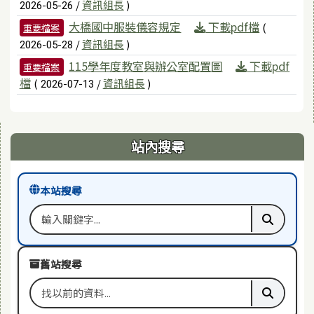
/
資訊組長
)
2026-05-26
大橋國中服裝儀容規定
下載pdf檔
(
重要檔案
/
資訊組長
)
2026-05-28
115學年度教室與辦公室配置圖
下載pdf
重要檔案
檔
(
/
資訊組長
)
2026-07-13
右邊區域內容
站內搜尋
本站搜尋
搜尋關鍵字
執行本站
舊站搜尋
搜尋舊站關鍵字
執行舊站