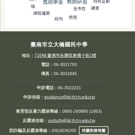
教師研習
獎助學金
特別企劃
強
調查
全市性
課程檔案
常用
校內
臺南市立大橋國民中學
71048 臺南市永康區東橋十街1號
地址：
電話：
06-3021793
傳真：
06-3021845
申訴電話：
06-3022221
guidance@dcjh.tn.edu.tw
申訴信箱：
教育部反暴力霸凌專線：
0800-200885 (1953)
nobully@dcjh.tn.edu.tw
反霸凌信箱：
校園危險地圖
防詐騙及反霸凌專線：
(06)3036205