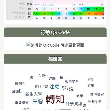
行動 QR Code
標籤雲
標籤雲導覽
合作社
慶
棒
好康
必修
服務學習
國際性
注意
評鑑
資料下載
賀
特急
全國性
新生入學
轉知
其他檔案
教學
重要
營養午餐
重要檔案
升學資訊
讚
校外