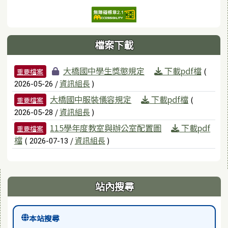
檔案下載
檔案列表
大橋國中學生獎懲規定
下載pdf檔
(
重要檔案
/
資訊組長
)
2026-05-26
大橋國中服裝儀容規定
下載pdf檔
(
重要檔案
/
資訊組長
)
2026-05-28
115學年度教室與辦公室配置圖
下載pdf
重要檔案
檔
(
/
資訊組長
)
2026-07-13
右邊區域內容
站內搜尋
本站搜尋