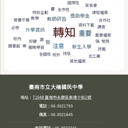
國際性
家長會
慶
全市性
特別企劃
課程檔案
獎助學金
教學
教師研習
營養午餐
合作社
資料下載
轉知
調查
必修
升學資訊
重要
重要檔案
校內
讚
強
常用
好康
賀
注意
新生入學
棒
圖書館
服務學習
評鑑
特急
全國性
校外
志工團
其他檔案
臺南市立大橋國民中學
71048 臺南市永康區東橋十街1號
地址：
電話：
06-3021793
傳真：
06-3021845