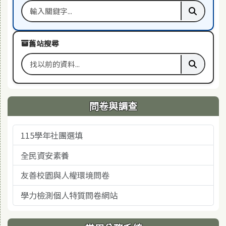
搜尋關鍵字
執行本站
舊站搜尋
搜尋舊站關鍵字
執行舊站
問卷與調查
115學年社團選填
全民資安素養
友善校園與人權環境問卷
學力檢測個人特質問卷網站