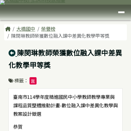
臺南市大橋國中
跳至主內容區
導覽列
頁尾區域
主內容區域
Home
大橋國中
榮譽榜
陳閔琳教師榮獲數位融入課中差異化教學甲等獎
回上頁
陳閔琳教師榮獲數位融入課中差異
化教學甲等獎
標籤：
賀
臺南市114學年度精進國民中小學教師教學專業與
課程品質整體推動計畫-數位融入課中差異化教學與
教案設計徵選
恭賀