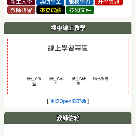
新生入學
獎助學金
服務學習
升學資訊
教師研習
來查成績
技術文件
橋中線上教學
線上學習專區
(另開視窗)
學生G課
學生G郵
學生G硬
翰林系統
(另開視窗)
(另開視窗)
(另開視窗)
堂
件
碟
(另開視窗)
[
重設OpenID密碼
]
教師信箱