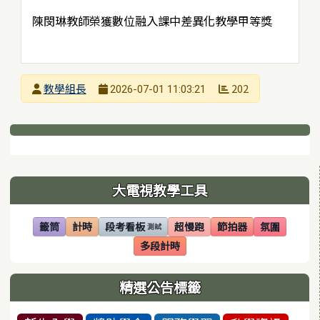
陳閔琳教師榮獲數位融入課中差異化教學甲等獎
發布者
教學組長
202
2026-07-01 11:03:21
發布日期
瀏覽次數
下中區域內容
左邊區域內容
大電視教學工具
籤筒
計時
段考看板
超慢跑
節拍器
氛圍
測試
(另開視窗)
(另開視窗)
(另開視窗)
(另開視窗)
(另開視窗)
(另開視窗)
多段計時
(另開視窗)
精選公告標籤