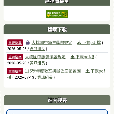
無障礙標章
檔案下載
檔案列表
大橋國中學生獎懲規定
下載pdf檔
(
重要檔案
/
資訊組長
)
2026-05-26
大橋國中服裝儀容規定
下載pdf檔
(
重要檔案
/
資訊組長
)
2026-05-28
115學年度教室與辦公室配置圖
下載pdf
重要檔案
檔
(
/
資訊組長
)
2026-07-13
右邊區域內容
站內搜尋