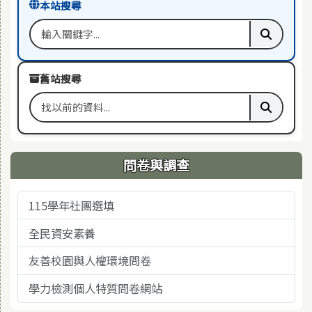
本站搜尋
搜尋關鍵字
執行本站
舊站搜尋
搜尋舊站關鍵字
執行舊站
問卷與調查
115學年社團選填
全民資安素養
友善校園與人權環境問卷
學力檢測個人特質問卷網站