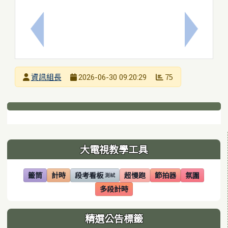
上一筆：臺南市立大橋國民中學115學年度【理化科
下一筆：
發布者
資訊組長
75
2026-06-30 09:20:29
發布日期
瀏覽次數
下中區域內容
左邊區域內容
大電視教學工具
籤筒
計時
段考看板
超慢跑
節拍器
氛圍
測試
(另開視窗)
(另開視窗)
(另開視窗)
(另開視窗)
(另開視窗)
(另開視窗)
多段計時
(另開視窗)
精選公告標籤