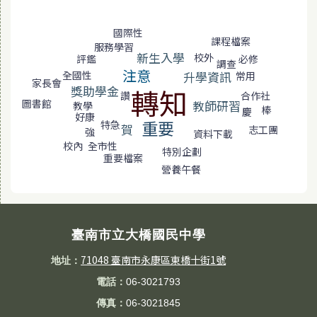
標籤雲導覽
國際性
課程檔案
服務學習
新生入學
校外
必修
評鑑
調查
注意
升學資訊
全國性
常用
家長會
轉知
獎助學金
合作社
讚
圖書館
教師研習
教學
棒
慶
好康
重要
特急
賀
志工團
強
資料下載
校內
全市性
特別企劃
重要檔案
營養午餐
臺南市立大橋國民中學
71048 臺南市永康區東橋十街1號
地址：
電話：
06-3021793
傳真：
06-3021845