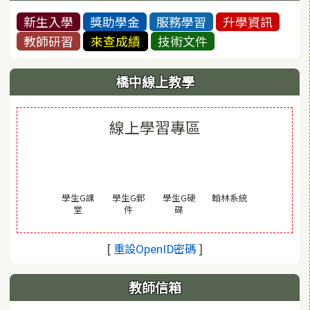
新生入學
獎助學金
服務學習
升學資訊
教師研習
來查成績
技術文件
橋中線上教學
線上學習專區
(另開視窗)
學生G課
學生G郵
學生G硬
翰林系統
(另開視窗)
(另開視窗)
(另開視窗)
堂
件
碟
(另開視窗)
[
重設OpenID密碼
]
教師信箱