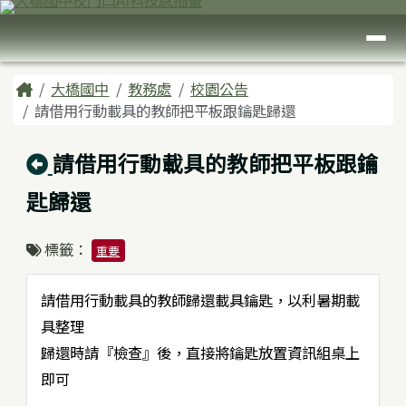
臺南市大橋國中
跳至主內容區
導覽列
頁尾區域
主內容區域
Home
大橋國中
教務處
校園公告
請借用行動載具的教師把平板跟鑰匙歸還
回上頁
請借用行動載具的教師把平板跟鑰
匙歸還
標籤：
重要
請借用行動載具的教師歸還載具鑰匙，以利暑期載
具整理
歸還時請『檢查』後，直接將鑰匙放置資訊組桌上
即可