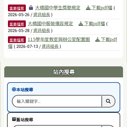
檔案列表
大橋國中學生獎懲規定
下載pdf檔
(
重要檔案
/
資訊組長
)
2026-05-26
大橋國中服裝儀容規定
下載pdf檔
(
重要檔案
/
資訊組長
)
2026-05-28
115學年度教室與辦公室配置圖
下載pdf
重要檔案
檔
(
/
資訊組長
)
2026-07-13
右邊區域內容
站內搜尋
本站搜尋
搜尋關鍵字
執行本站
舊站搜尋