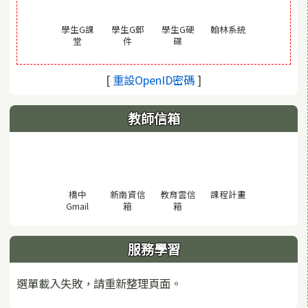
(另開視窗)
學生G課
學生G郵
學生G硬
翰林系統
(另開視窗)
(另開視窗)
(另開視窗)
堂
件
碟
(另開視窗)
[
重設OpenID密碼
]
教師信箱
(另開視窗)
橋中
新南資信
教育雲信
課程計畫
(另開視窗)
(另開視窗)
(另開視窗)
Gmail
箱
箱
服務學習
選單載入失敗，請重新整理頁面。