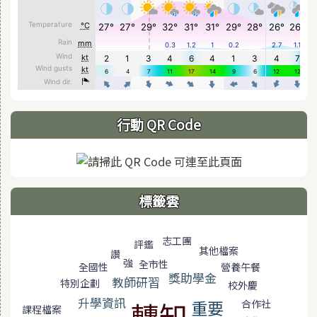
行動 QR Code
標籤雲
標籤雲導覽
志工團
評鑑
其他檔案
讚
強
全市性
營養午餐
全國性
獎助學金
教師研習
特別企劃
慶
校外
升學資訊
轉知
重要
合作社
課程檔案