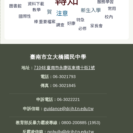
服務學習
資料下載
圖書館
常用
新生入學
教學
賀
注意
國際性
校內
特急
重要檔案
棒
好康
調查
家長會
必修
臺南市立大橋國民中學
71048 臺南市永康區東橋十街1號
地址：
電話：
06-3021793
傳真：
06-3021845
申訴電話：
06-3022221
guidance@dcjh.tn.edu.tw
申訴信箱：
教育部反暴力霸凌專線：
0800-200885 (1953)
nobully@dcjh.tn.edu.tw
反霸凌信箱：