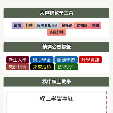
左邊區域內容
大電視教學工具
籤筒
計時
段考看板
超慢跑
節拍器
氛圍
測試
(另開視窗)
(另開視窗)
(另開視窗)
(另開視窗)
(另開視窗)
(另開視窗)
多段計時
(另開視窗)
精選公告標籤
新生入學
獎助學金
服務學習
升學資訊
教師研習
來查成績
技術文件
橋中線上教學
線上學習專區