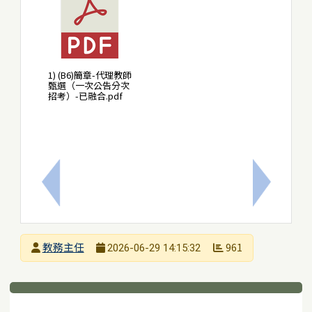
1) (B6)簡章-代理教師
甄選（一次公告分次
招考）-已融合.pdf
上一筆：教育局8月份辦理A1、A2數位學習工作坊及B
下一筆：
發布者
教務主任
961
2026-06-29 14:15:32
發布日期
瀏覽次數
下中區域內容