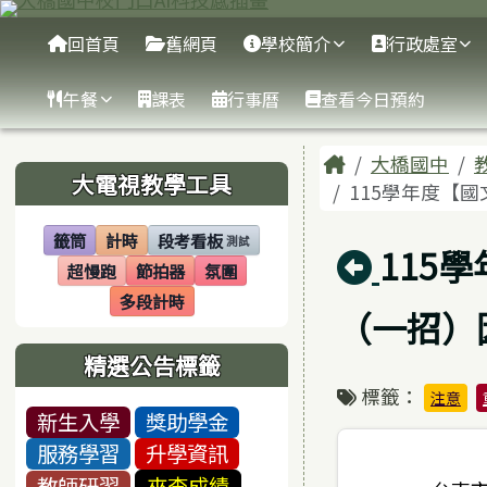
臺南市大橋國中
跳至主內容區
導覽列
回首頁
舊網頁
學校簡介
行政處室
午餐
課表
行事曆
查看今日預約
頁尾區域
主內容區
Home
大橋國中
左邊區域內容
大電視教學工具
115學年度【
籤筒
計時
段考看板
測試
(另開視窗)
(另開視窗)
(另開視窗)
回上頁
115
超慢跑
節拍器
氛圍
(另開視窗)
(另開視窗)
(另開視窗)
多段計時
(另開視窗)
（一招）
精選公告標籤
標籤：
注意
新生入學
獎助學金
服務學習
升學資訊
教師研習
來查成績