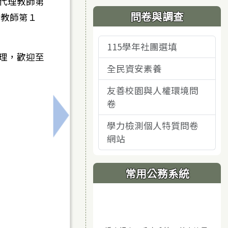
導代理教師第
問卷與調查
理教師第１
115學年社團選填
受理，歡迎至
全民資安素養
友善校園與人權環境問
卷
務必準時)
下一筆：114下學期國一~國二<第三次定
學力檢測個人特質問卷
網站
常用公務系統