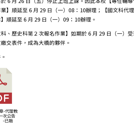
於 6 月 26 日（五）停止上班上課。因此本校【專任輔
業】順延至 6 月 29 日（一）08：10辦理；【國文科代
順延至 6 月 29 日（一）09：10辦理。
科、歷史科第２次報名作業】如期於 6 月 29 日（一）
室繳交表件，成為大橋的夥伴。
件。
4學年市長獎受獎資訊及直播連結(有填表單登記出席者，請
)簡章-代理教
一次公告
）-已融