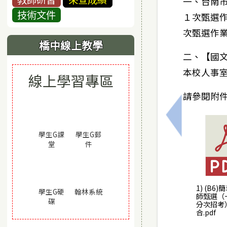
一、台南市
技術文件
１次甄選作
次甄選作業】
橋中線上教學
二、【國文
本校人事
線上學習專區
請參閱附
上一筆：11
學生G課
學生G郵
(另開視窗)
(另開視窗)
堂
件
1) (B6
(另開視窗)
學生G硬
翰林系統
師甄選（
(另開視窗)
碟
分次招考
合.pdf