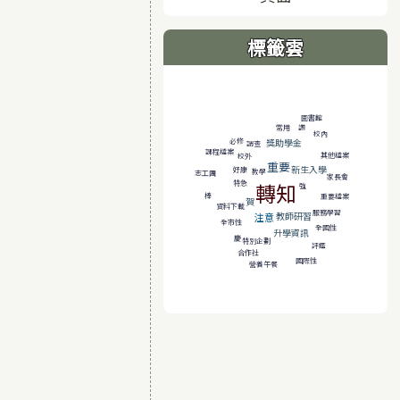
標籤雲
標籤雲導覽
圖書館
讚
常用
校內
必修
獎助學金
調查
課程檔案
其他檔案
校外
重要
新生入學
好康
教學
志工團
家長會
特急
轉知
強
棒
重要檔案
賀
資料下載
服務學習
教師研習
注意
全市性
全國性
升學資訊
慶
特別企劃
評鑑
合作社
國際性
營養午餐