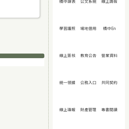
(另開視窗)
(另開視窗)
(另開
橋中課表
公文系統
線上請假
(另開視窗)
(另開視窗)
(另開視
學習護照
場地借用
橋中En
(另開視窗)
(另開視窗)
(另開
線上簽核
教育公告
營業資料
(另開視窗)
(另開視窗)
(另開
統一領據
公務入口
共同契約
(另開視窗)
(另開視窗)
(另開
線上填報
財產管理
專書閱讀