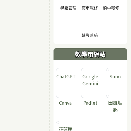
(另開視窗)
(另開視窗)
(另開
學籍管理
南市報修
橋中報修
(另開視窗)
輔導系統
教學用網站
ChatGPT
‎Google
Suno
Gemini
Canva
Padlet
因雄崛
起
花蓮縣