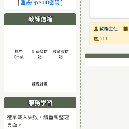
(另開視窗)
[
重設OpenID密碼
]
教師信箱
發布者
教務主任
發布日期
瀏覽次數
211
橋中
新南資信
教育雲信
下中區域
(另開視窗)
(另開視窗)
(另開視窗)
Gmail
箱
箱
(另開視窗)
課程計畫
服務學習
選單載入失敗，請重新整理
頁面。