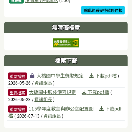
冷氣室外機滴水
(106)
林婉嬪
點此觀看完整維修通報
無障礙標章
檔案下載
檔案列表
大橋國中學生獎懲規定
下載pdf檔
(
重要檔案
/
資訊組長
)
2026-05-26
大橋國中服裝儀容規定
下載pdf檔
(
重要檔案
/
資訊組長
)
2026-05-28
115學年度教室與辦公室配置圖
下載pdf
重要檔案
檔
(
/
資訊組長
)
2026-07-13