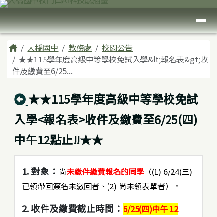
臺南市大橋國中
跳至主內容區
導覽列
頁尾區域
主內容區域
Home
大橋國中
教務處
校園公告
★★115學年度高級中等學校免試入學&lt;報名表&gt;收
件及繳費至6/25...
回上頁
★★115學年度高級中等學校免試
入學<報名表>收件及繳費至6/25(四)
中午12點止!!★★
1. 對象：
尚
未繳件繳費報名的同學
（(1) 6/24(三)
已領帶回簽名未繳回者、(2) 尚未領表單者）。
2. 收件及繳費截止時間：
6/25(四)中午 12