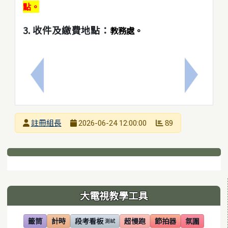
點。
3. 收件及繳費地點：
教務處。
上一筆：財團法人核能與新能源教育與研究協進會「
下一筆：
發布者
註冊組長
89
2026-06-24 12:00:00
發布日期
瀏覽次數
下中區域內容
左邊區域內容
大電視教學工具
籤筒
計時
段考看板
超慢跑
節拍器
氛圍
測試
(另開視窗)
(另開視窗)
(另開視窗)
(另開視窗)
(另開視窗)
(另開視窗)