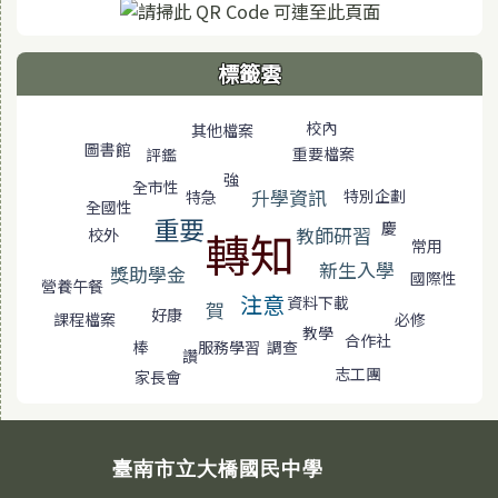
標籤雲
標籤雲導覽
校內
其他檔案
圖書館
重要檔案
評鑑
強
全市性
升學資訊
特別企劃
特急
全國性
重要
慶
教師研習
轉知
校外
常用
新生入學
獎助學金
國際性
營養午餐
注意
資料下載
賀
好康
必修
課程檔案
教學
合作社
服務學習
棒
調查
讚
志工團
家長會
臺南市立大橋國民中學