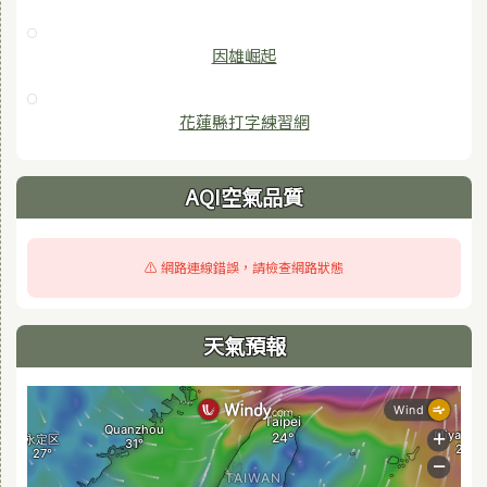
因雄崛起
花蓮縣打字練習網
AQI空氣品質
⚠️ 網路連線錯誤，請檢查網路狀態
天氣預報