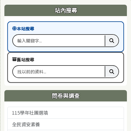
右邊區域內容
站內搜尋
本站搜尋
搜尋關鍵字
執行本站
舊站搜尋
搜尋舊站關鍵字
執行舊站
問卷與調查
115學年社團選填
全民資安素養