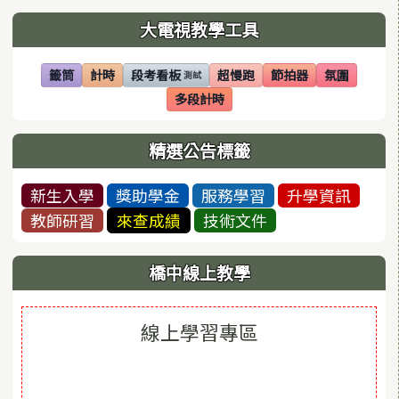
左邊區域內容
大電視教學工具
籤筒
計時
段考看板
超慢跑
節拍器
氛圍
測試
(另開視窗)
(另開視窗)
(另開視窗)
(另開視窗)
(另開視窗)
(另開視窗)
多段計時
(另開視窗)
精選公告標籤
新生入學
獎助學金
服務學習
升學資訊
教師研習
來查成績
技術文件
橋中線上教學
線上學習專區