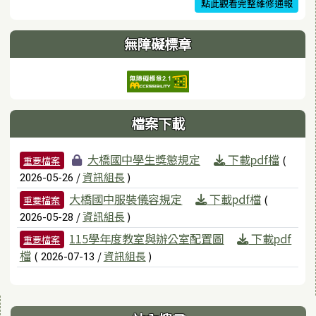
點此觀看完整維修通報
無障礙標章
檔案下載
檔案列表
大橋國中學生獎懲規定
下載pdf檔
(
重要檔案
/
資訊組長
)
2026-05-26
大橋國中服裝儀容規定
下載pdf檔
(
重要檔案
/
資訊組長
)
2026-05-28
115學年度教室與辦公室配置圖
下載pdf
重要檔案
檔
(
/
資訊組長
)
2026-07-13
右邊區域內容