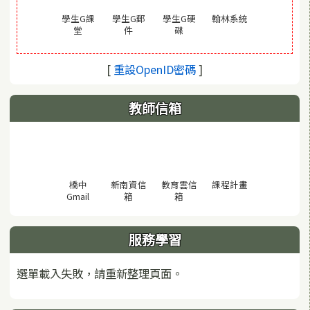
(另開視窗)
學生G課
學生G郵
學生G硬
翰林系統
(另開視窗)
(另開視窗)
(另開視窗)
堂
件
碟
(另開視窗)
[
重設OpenID密碼
]
教師信箱
(另開視窗)
橋中
新南資信
教育雲信
課程計畫
(另開視窗)
(另開視窗)
(另開視窗)
Gmail
箱
箱
服務學習
選單載入失敗，請重新整理頁面。