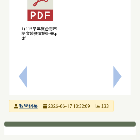
1) 115學年度台南市
語文競賽實施計畫.p
df
上一筆：大橋國中115學年度新生入學重要時程表
下一筆：
發布者
教學組長
133
2026-06-17 10:32:09
發布日期
瀏覽次數
下中區域內容