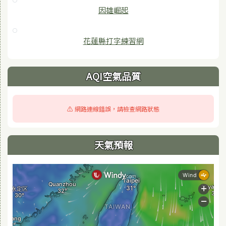
因雄崛起
花蓮縣打字練習網
AQI空氣品質
⚠️ 網路連線錯誤，請檢查網路狀態
天氣預報