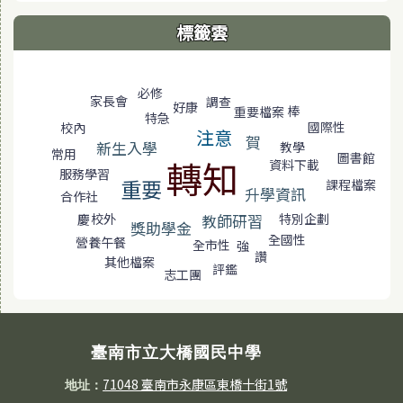
標籤雲
標籤雲導覽
必修
家長會
調查
好康
棒
重要檔案
特急
國際性
校內
注意
賀
新生入學
教學
常用
圖書館
轉知
資料下載
服務學習
重要
課程檔案
升學資訊
合作社
校外
教師研習
特別企劃
慶
獎助學金
全國性
營養午餐
全市性
強
讚
其他檔案
評鑑
志工團
臺南市立大橋國民中學
71048 臺南市永康區東橋十街1號
地址：