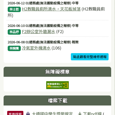
2026-06-12 01總務處(無法搬動設備之報修) 中等
H2教職員廁所滴水，天花板掉落
(H2教職員廁
林士哲
所)
2026-06-10 01總務處(無法搬動設備之報修) 中等
F2辦公室外牆漏水
(F2)
林品妤
2026-06-08 01總務處(無法搬動設備之報修) 輕微
冷氣室外機滴水
(106)
林婉嬪
點此觀看完整維修通報
無障礙標章
檔案下載
檔案列表
大橋國中學生獎懲規定
下載pdf檔
(
重要檔案