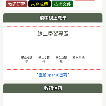
教師研習
來查成績
技術文件
橋中線上教學
線上學習專區
(另開視窗)
學生G課
學生G郵
學生G硬
翰林系統
(另開視窗)
(另開視窗)
(另開視窗)
堂
件
碟
(另開視窗)
[
重設OpenID密碼
]
教師信箱