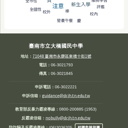
全市性
新生入學
注意
評鑑
全國性
棒
校外
校內
營養午餐
慶
臺南市立大橋國民中學
71048 臺南市永康區東橋十街1號
地址：
電話：
06-3021793
傳真：
06-3021845
申訴電話：
06-3022221
guidance@dcjh.tn.edu.tw
申訴信箱：
教育部反暴力霸凌專線：
0800-200885 (1953)
nobully@dcjh.tn.edu.tw
反霸凌信箱：
校園危險地圖
防詐騙及反霸凌專線：
(06)3036205