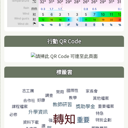
行動 QR Code
標籤雲
標籤雲導覽
國際性
志工團
家長會
常用
調查
教學
其他檔案
好康
合作社
教師研習
獎助學金
重要檔案
課程檔案
升學資訊
轉知
特急
必修
重要
特別企劃
強
資料下載
讚
賀
服務學習