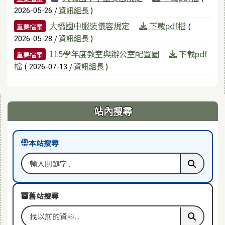
/
資訊組長
)
2026-05-26
大橋國中服裝儀容規定
下載pdf檔
(
重要檔案
/
資訊組長
)
2026-05-28
115學年度教室與辦公室配置圖
下載pdf
重要檔案
檔
(
/
資訊組長
)
2026-07-13
右邊區域內容
站內搜尋
本站搜尋
搜尋關鍵字
執行本站
舊站搜尋
搜尋舊站關鍵字
執行舊站