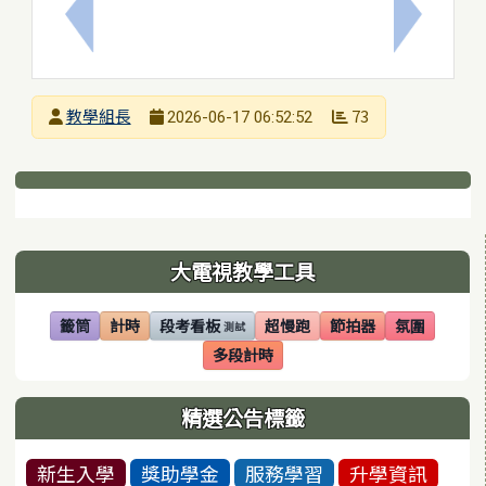
上一筆：115學年度台南市語文競賽簡章
下一筆：
發布者
教學組長
73
2026-06-17 06:52:52
發布日期
瀏覽次數
下中區域內容
左邊區域內容
大電視教學工具
籤筒
計時
段考看板
超慢跑
節拍器
氛圍
測試
(另開視窗)
(另開視窗)
(另開視窗)
(另開視窗)
(另開視窗)
(另開視窗)
多段計時
(另開視窗)
精選公告標籤
新生入學
獎助學金
服務學習
升學資訊