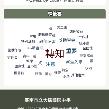
標籤雲
標籤雲導覽
志工團
棒
課程檔案
服務學習
強
常用
合作社
獎助學金
教師研習
特別企劃
慶
校外
升學資訊
全國性
轉知
重要
營養午餐
重要檔案
資料下載
家長會
教學
讚
新生入學
賀
注意
國際性
全市性
校內
特急
好康
圖書館
評鑑
調查
其他檔案
必修
臺南市立大橋國民中學
71048 臺南市永康區東橋十街1號