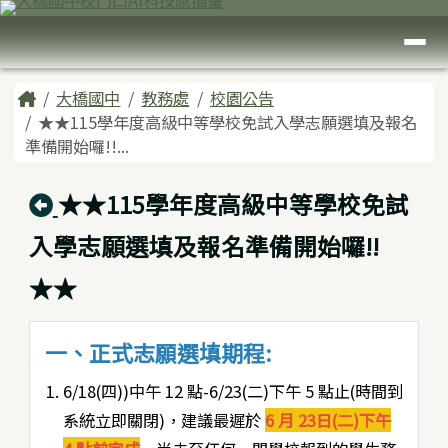
臺南市大橋國中
跳至主內容區
導覽列
頁尾區域
主內容區域
Home
大橋國中
教務處
校園公告
★★115學年度高級中等學校免試入學志願選填及報名
準備開始囉!!...
回上頁
★★115學年度高級中等學校免試
入學志願選填及報名準備開始囉!!
★★
一、正式志願選填期程:
6/18(四))中午 12 點-6/23(二)下午 5 點止(時間到
系統立即關閉)，建議最遲於
6 月 23日(二)下午