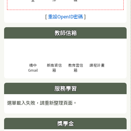
(另開視窗)
[
重設OpenID密碼
]
教師信箱
(另開視窗)
橋中
新南資信
教育雲信
課程計畫
(另開視窗)
(另開視窗)
(另開視窗)
Gmail
箱
箱
服務學習
選單載入失敗，請重新整理頁面。
獎學金