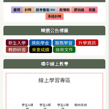
籤筒
計時
段考看板
超慢跑
節拍器
氛圍
測試
(另開視窗)
(另開視窗)
(另開視窗)
(另開視窗)
(另開視窗)
(另開視窗)
多段計時
(另開視窗)
精選公告標籤
新生入學
獎助學金
服務學習
升學資訊
教師研習
來查成績
技術文件
橋中線上教學
線上學習專區
(另開視窗)
學生G課
學生G郵
學生G硬
翰林系統
(另開視窗)
(另開視窗)
(另開視窗)
堂
件
碟