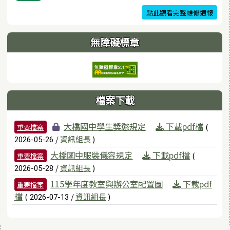
點此觀看完整維修通報
無障礙標章
檔案下載
檔案列表
大橋國中學生獎懲規定
下載pdf檔
(
重要檔案
/
資訊組長
)
2026-05-26
大橋國中服裝儀容規定
下載pdf檔
(
重要檔案
/
資訊組長
)
2026-05-28
115學年度教室與辦公室配置圖
下載pdf
重要檔案
檔
(
/
資訊組長
)
2026-07-13