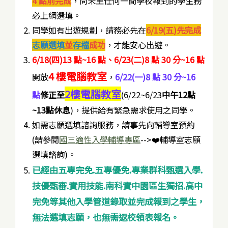
4 點前完成
，尚未至任何一間學校報到的學生務
必上網選填。
同學如有出遊規劃，請務必先在
6/19(五)先完成
志願選填
並
存檔
成功
，才能安心出遊。
6/18(四)13 點~16 點、6/23(二)8 點 30 分~16 點
4 樓電腦教室
開放
，
6/22(一)8 點 30 分~16
2
樓電腦教室
點
修正至
(6/22~6/23
中午12點
~13點休息
)，提供給有緊急需求使用之同學。
如需志願選填諮詢服務，請事先向輔導室預約
(請參閱
國三適性入學輔導專區
-->❤️輔導室志願
選填諮詢)。
已經由五專完免.五專優免.專業群科甄選入學.
技優甄審.實用技能.南科實中園區生獨招.高中
完免等其他入學管道錄取並完成報到之學生，
無法選填志願，也無需返校領表報名
。