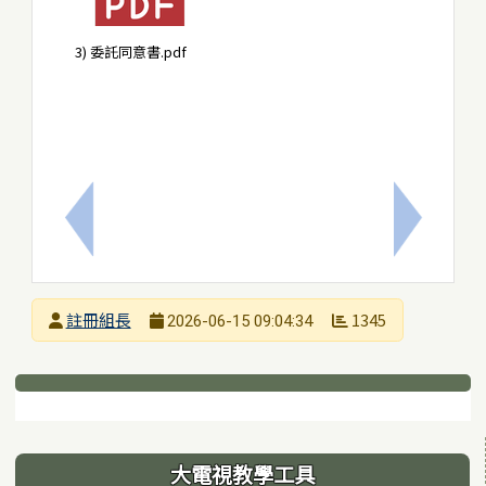
3) 委託同意書.pdf
上一筆：臺南市115年教師暑假資訊知能研習課程
下一筆：★
發布者
註冊組長
1345
2026-06-15 09:04:34
發布日期
瀏覽次數
下中區域內容
左邊區域內容
大電視教學工具