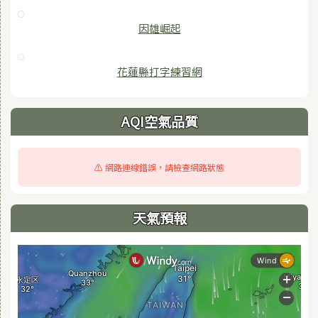
因雄崛起
花蓮縣打字練習網
AQI空氣品質
⚠️ 網路連線錯誤，請檢查網路狀態
天氣預報