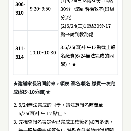
(1)6/24(三)8點30分-10點
306-
9:20~9:50
30分→請到階梯教室(班級
310
分流)
(2)6/24(三)10點30分-17
點→請到教務處
3.6/25(四)中午12點截止報
311-
10:10~10:30
名繳費(6/24無法完成的同
314
學)。★
★建議家長陪同前來，領表.簽名.報名.繳費一次完
成(約5~10分鐘)★
6/24無法完成的同學，請注意報名時間至
6/25(四)中午 12 點止。
先檢查報名表是否已完成正確簽名(如有多張，
每一張皆需完成簽名)，特殊身分者請檢附相關