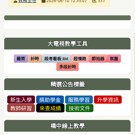
教務主任
337
2026-06-10 12:35:07
發布日期
瀏覽次數
下中區域內容
左邊區域內容
大電視教學工具
籤筒
計時
段考看板
超慢跑
節拍器
氛圍
測試
(另開視窗)
(另開視窗)
(另開視窗)
(另開視窗)
(另開視窗)
(另開視窗)
多段計時
(另開視窗)
精選公告標籤
新生入學
獎助學金
服務學習
升學資訊
教師研習
來查成績
技術文件
橋中線上教學