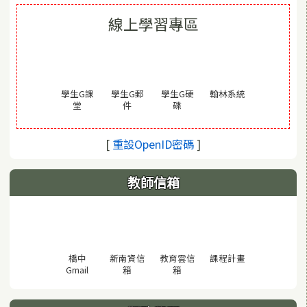
線上學習專區
(另開視窗)
學生G課
學生G郵
學生G硬
翰林系統
(另開視窗)
(另開視窗)
(另開視窗)
堂
件
碟
(另開視窗)
[
重設OpenID密碼
]
教師信箱
(另開視窗)
橋中
新南資信
教育雲信
課程計畫
(另開視窗)
(另開視窗)
(另開視窗)
Gmail
箱
箱