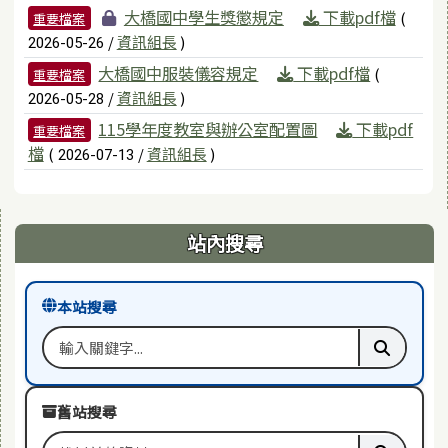
檔案列表
大橋國中學生獎懲規定
下載pdf檔
(
重要檔案
/
資訊組長
)
2026-05-26
大橋國中服裝儀容規定
下載pdf檔
(
重要檔案
/
資訊組長
)
2026-05-28
115學年度教室與辦公室配置圖
下載pdf
重要檔案
檔
(
/
資訊組長
)
2026-07-13
右邊區域內容
站內搜尋
本站搜尋
搜尋關鍵字
執行本站
舊站搜尋