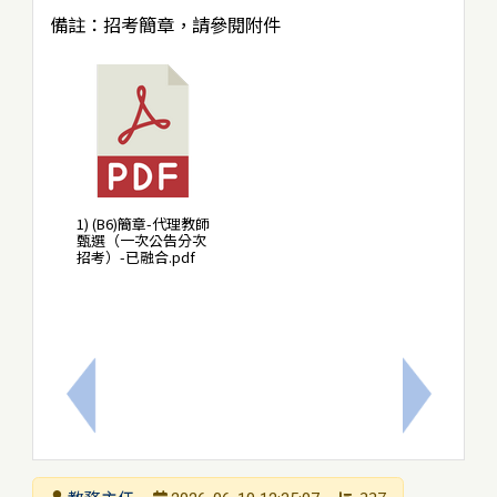
備註：招考簡章，請參閱附件
1) (B6)簡章-代理教師
甄選（一次公告分次
招考）-已融合.pdf
上一筆：E棟教室班級電腦重灌，請教師有重要資料遺留
下一筆：
發布者