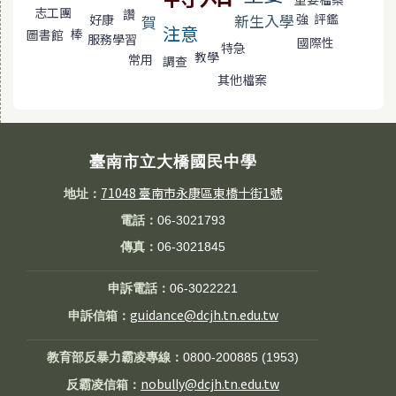
志工團
讚
強
評鑑
新生入學
賀
好康
注意
棒
圖書館
服務學習
國際性
特急
教學
常用
調查
其他檔案
臺南市立大橋國民中學
71048 臺南市永康區東橋十街1號
地址：
電話：
06-3021793
傳真：
06-3021845
申訴電話：
06-3022221
guidance@dcjh.tn.edu.tw
申訴信箱：
教育部反暴力霸凌專線：
0800-200885 (1953)
nobully@dcjh.tn.edu.tw
反霸凌信箱：