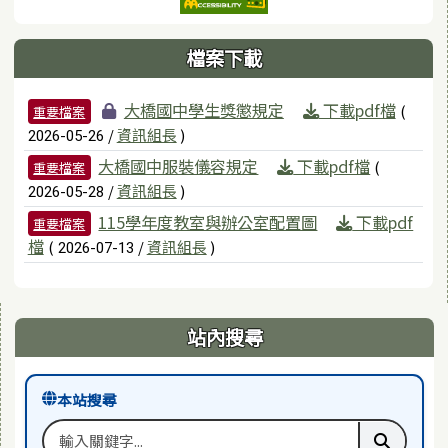
檔案下載
檔案列表
大橋國中學生獎懲規定
下載pdf檔
(
重要檔案
/
資訊組長
)
2026-05-26
大橋國中服裝儀容規定
下載pdf檔
(
重要檔案
/
資訊組長
)
2026-05-28
115學年度教室與辦公室配置圖
下載pdf
重要檔案
檔
(
/
資訊組長
)
2026-07-13
右邊區域內容
站內搜尋
本站搜尋