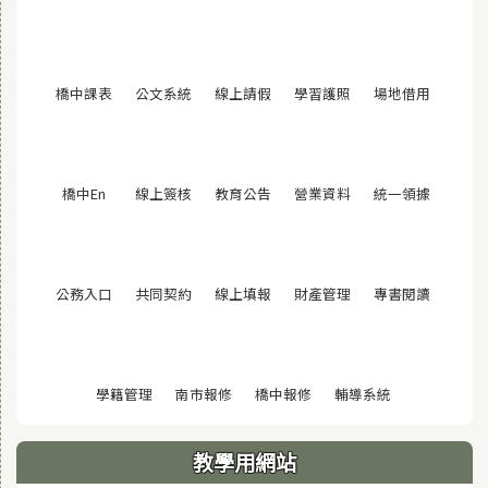
(另開視窗)
(另開視窗)
(另開視窗)
(另開視窗)
(另開視窗
橋中課表
公文系統
線上請假
學習護照
場地借用
(另開視窗)
(另開視窗)
(另開視窗)
(另開視窗)
(另開視窗
橋中En
線上簽核
教育公告
營業資料
統一領據
(另開視窗)
(另開視窗)
(另開視窗)
(另開視窗)
(另開視窗
公務入口
共同契約
線上填報
財產管理
專書閱讀
(另開視窗)
(另開視窗)
(另開視窗)
(另開視窗)
學籍管理
南市報修
橋中報修
輔導系統
教學用網站