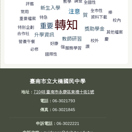
調查
教學
全國性
評鑑
新生入學
注意
全市性
常用
棒
賀
資料下載
特急
重要檔案
轉知
校內
重要
特別企劃
獎助學金
其他檔案
合作社
升學資訊
教師研習
慶
校外
營養午餐
好康
讚
強
服務學習
必修
國際性
臺南市立大橋國民中學
71048 臺南市永康區東橋十街1號
地址：
電話：
06-3021793
傳真：
06-3021845
申訴電話：
06-3022221