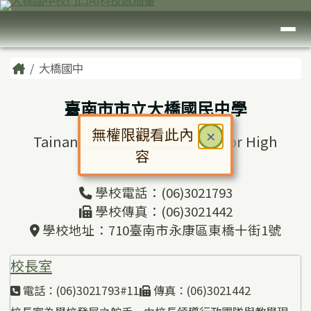
臺南市大橋國中
跳至主內容區
導覽列
頁尾區域
主內容區域
Home
大橋國中
臺南市市立大橋國民中學
無權限觀看此內
關閉
×
Tainan Municipal Daciao Junior High
容
School
對話框已開啟。請使用 Tab 鍵在選
學校電話：(06)3021793
學校傳真：(06)3021442
學校地址：710臺南市永康區東橋十街1號
校長室
電話：(06)3021793#11
傳真：(06)3021442