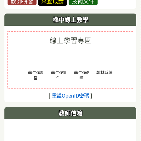
教師研習
來查成績
技術文件
橋中線上教學
線上學習專區
(另開視窗)
學生G課
學生G郵
學生G硬
翰林系統
(另開視窗)
(另開視窗)
(另開視窗)
堂
件
碟
(另開視窗)
[
重設OpenID密碼
]
教師信箱