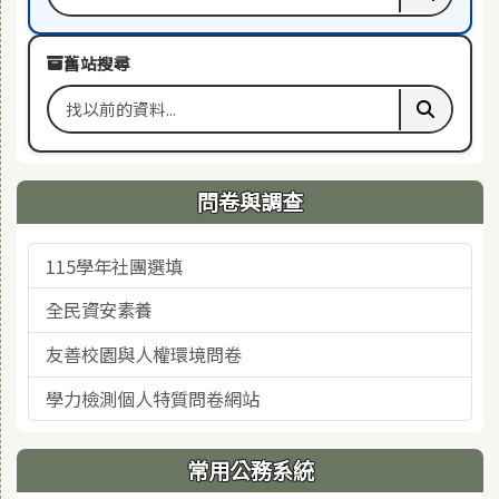
搜尋關鍵字
執行本站
舊站搜尋
搜尋舊站關鍵字
執行舊站
問卷與調查
115學年社團選填
全民資安素養
友善校園與人權環境問卷
學力檢測個人特質問卷網站
常用公務系統