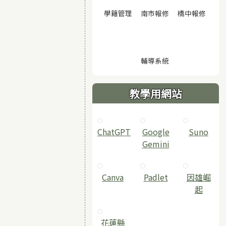
(另開視窗)
(另開視窗)
(另開
學籍管理
南市報修
橋中報修
(另開視窗)
輔導系統
教學用網站
ChatGPT
‎Google
Suno
Gemini
Canva
Padlet
因雄崛
起
花蓮縣