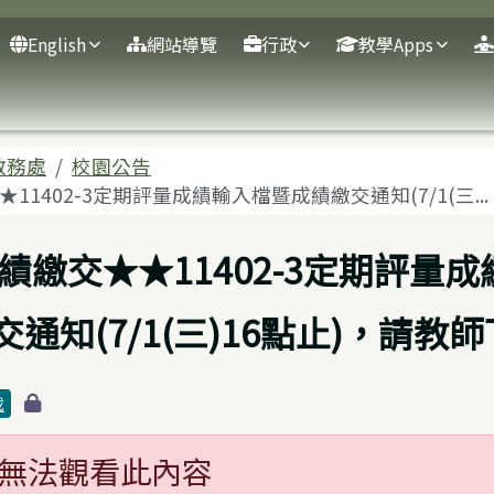
English
網站導覽
行政
教學Apps
域
教務處
校園公告
11402-3定期評量成績輸入檔暨成績繳交通知(7/1(三...
績繳交★★11402-3定期評量
通知(7/1(三)16點止)，請教
載
無法觀看此內容