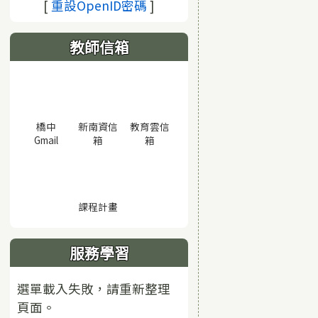
(另開視窗)
[
重設OpenID密碼
]
教師信箱
橋中
新南資信
教育雲信
(另開視窗)
(另開視窗)
(另開視窗)
Gmail
箱
箱
(另開視窗)
課程計畫
服務學習
選單載入失敗，請重新整理
頁面。