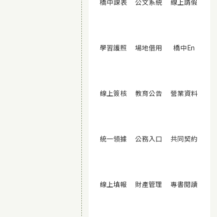
(另開視窗)
(另開視窗)
(另開
橋中課表
公文系統
線上請假
(另開視窗)
(另開視窗)
(另開視
學習護照
場地借用
橋中En
(另開視窗)
(另開視窗)
(另開
線上簽核
教育公告
營業資料
(另開視窗)
(另開視窗)
(另開
統一領據
公務入口
共同契約
(另開視窗)
(另開視窗)
(另開
線上填報
財產管理
專書閱讀