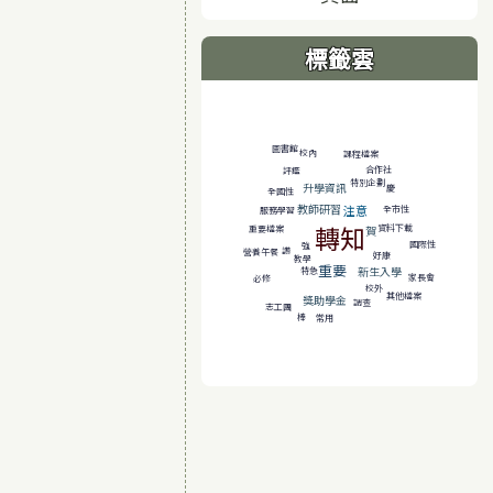
標籤雲
標籤雲導覽
圖書館
校內
課程檔案
合作社
評鑑
特別企劃
升學資訊
慶
全國性
教師研習
注意
全市性
服務學習
轉知
資料下載
重要檔案
賀
國際性
強
讚
營養午餐
好康
教學
重要
新生入學
特急
家長會
必修
校外
其他檔案
獎助學金
調查
志工團
棒
常用