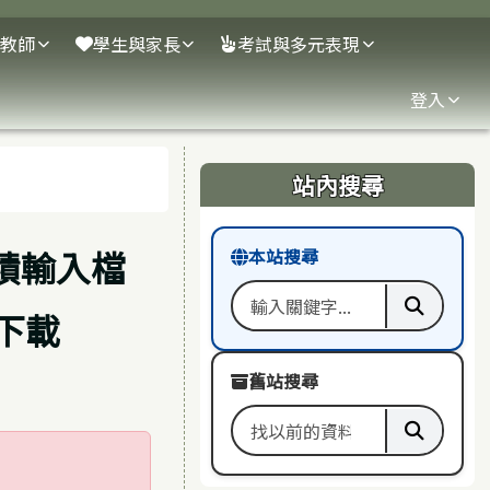
教師
學生與家長
考試與多元表現
登入
右邊區域內容
站內搜尋
成績輸入檔
本站搜尋
師下載
搜尋關鍵字
執行本
舊站搜尋
搜尋舊站關鍵字
執行舊