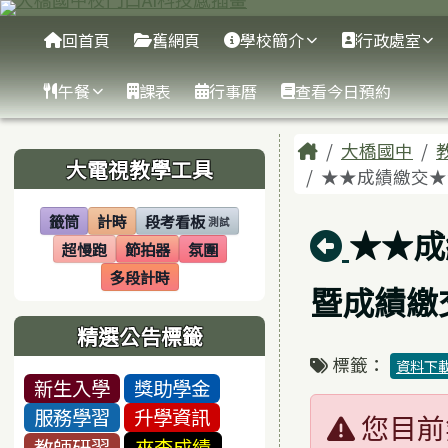
臺南市大橋國中
跳至主內容區
導覽列
回首頁
舊網頁
學校簡介
行政處室
午餐
課表
行事曆
查看今日預約
頁尾區域
主內容區
Home
大橋國中
左邊區域內容
大電視教學工具
★★成績繳交★★
籤筒
計時
段考看板
測試
(另開視窗)
(另開視窗)
(另開視窗)
回上頁
★★成
超慢跑
節拍器
氛圍
(另開視窗)
(另開視窗)
(另開視窗)
多段計時
(另開視窗)
暨成績繳交
精選公告標籤
標籤：
資料下
新生入學
獎助學金
服務學習
升學資訊
您目前
教師研習
來查成績