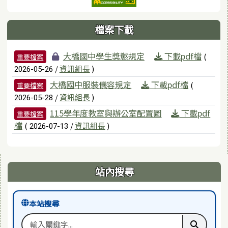
檔案下載
檔案列表
大橋國中學生獎懲規定
下載pdf檔
(
重要檔案
/
資訊組長
)
2026-05-26
大橋國中服裝儀容規定
下載pdf檔
(
重要檔案
/
資訊組長
)
2026-05-28
115學年度教室與辦公室配置圖
下載pdf
重要檔案
檔
(
/
資訊組長
)
2026-07-13
右邊區域內容
站內搜尋
本站搜尋