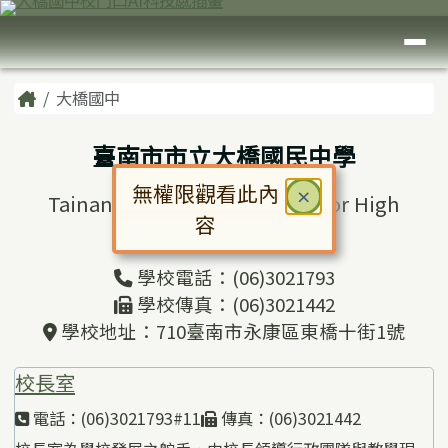
臺南市大橋國中
跳至主內容區
導覽列
頁尾區域
主內容區域
Home
大橋國中
臺南市市立大橋國民中學
無權限觀看此內
關閉
×
Tainan Municipal Daciao Junior High
容
School
對話框已開啟。請使用 Tab 鍵在選
學校電話：(06)3021793
學校傳真：(06)3021442
學校地址：710臺南市永康區東橋十街1號
校長室
電話：(06)3021793#11
傳真：(06)3021442