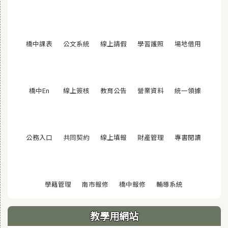
(另開視窗)
(另開視窗)
(另開視窗)
(另開視窗)
(另開視窗
橋中課表
公文系統
線上請假
學習護照
場地借用
(另開視窗)
(另開視窗)
(另開視窗)
(另開視窗)
(另開視窗
橋中En
線上簽核
教育公告
營業資料
統一領據
(另開視窗)
(另開視窗)
(另開視窗)
(另開視窗)
(另開視窗
公務入口
共同契約
線上填報
財產管理
專書閱讀
(另開視窗)
(另開視窗)
(另開視窗)
(另開視窗)
學籍管理
南市報修
橋中報修
輔導系統
教學用網站