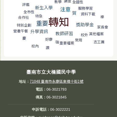
調查
教學
全國性
評鑑
新生入學
注意
服務學習
全市性
賀
資料下載
特急
轉知
棒
合作社
重要
獎助學金
特別企劃
家長會
升學資訊
營養午餐
教師研習
其他檔案
校外
慶
好康
常用
志工團
強
重要檔案
校內
讚
臺南市立大橋國民中學
71048 臺南市永康區東橋十街1號
地址：
電話：
06-3021793
傳真：
06-3021845
申訴電話：
06-3022221