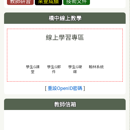
教師研習
來查成績
技術文件
橋中線上教學
線上學習專區
(另開視窗)
學生G課
學生G郵
學生G硬
翰林系統
(另開視窗)
(另開視窗)
(另開視窗)
堂
件
碟
(另開視窗)
[
重設OpenID密碼
]
教師信箱