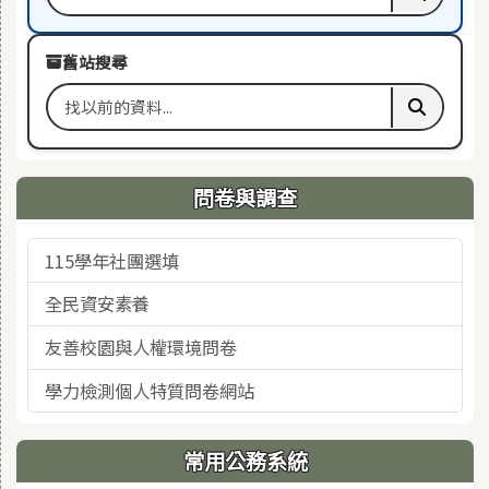
搜尋關鍵字
執行本站
舊站搜尋
搜尋舊站關鍵字
執行舊站
問卷與調查
115學年社團選填
全民資安素養
友善校園與人權環境問卷
學力檢測個人特質問卷網站
常用公務系統