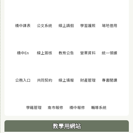
(另開視窗)
(另開視窗)
(另開視窗)
(另開視窗)
(另開視窗
橋中課表
公文系統
線上請假
學習護照
場地借用
(另開視窗)
(另開視窗)
(另開視窗)
(另開視窗)
(另開視窗
橋中En
線上簽核
教育公告
營業資料
統一領據
(另開視窗)
(另開視窗)
(另開視窗)
(另開視窗)
(另開視窗
公務入口
共同契約
線上填報
財產管理
專書閱讀
(另開視窗)
(另開視窗)
(另開視窗)
(另開視窗)
學籍管理
南市報修
橋中報修
輔導系統
教學用網站