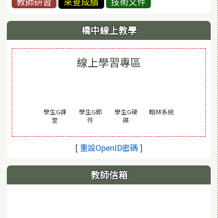
教師研習
來查成績
技術文件
橋中線上教學
線上學習專區
(另開視窗)
學生G課
學生G郵
學生G硬
翰林系統
(另開視窗)
(另開視窗)
(另開視窗)
堂
件
碟
(另開視窗)
[
重設OpenID密碼
]
教師信箱