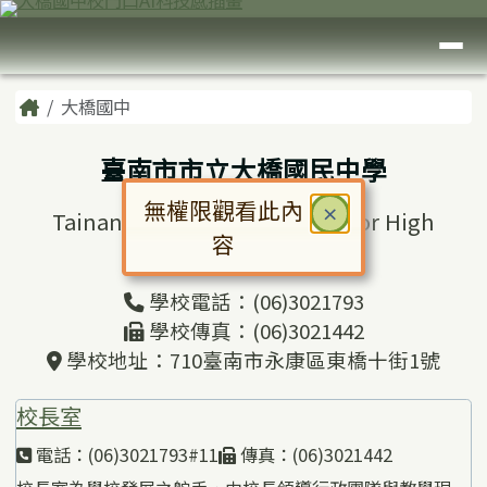
臺南市大橋國中
跳至主內容區
導覽列
頁尾區域
主內容區域
Home
大橋國中
臺南市市立大橋國民中學
無權限觀看此內
關閉
×
Tainan Municipal Daciao Junior High
容
School
對話框已開啟。請使用 Tab 鍵在選
學校電話：(06)3021793
學校傳真：(06)3021442
學校地址：710臺南市永康區東橋十街1號
校長室
電話：(06)3021793#11
傳真：(06)3021442