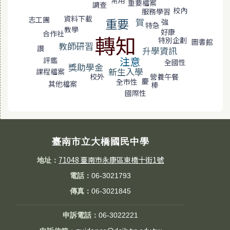
常用
重要檔案
調查
校內
服務學習
資料下載
志工團
重要
賀
強
特急
教學
好康
合作社
轉知
特別企劃
圖書館
教師研習
讚
升學資訊
注意
評鑑
全國性
獎助學金
新生入學
課程檔案
校外
營養午餐
慶
全市性
其他檔案
棒
國際性
臺南市立大橋國民中學
71048 臺南市永康區東橋十街1號
地址：
電話：
06-3021793
傳真：
06-3021845
申訴電話：
06-3022221