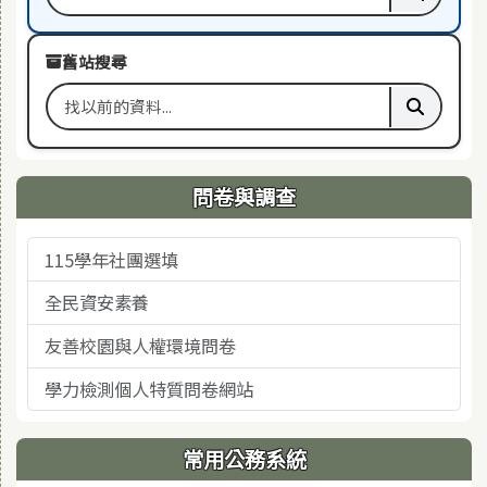
搜尋關鍵字
執行本站
舊站搜尋
搜尋舊站關鍵字
執行舊站
問卷與調查
115學年社團選填
全民資安素養
友善校園與人權環境問卷
學力檢測個人特質問卷網站
常用公務系統