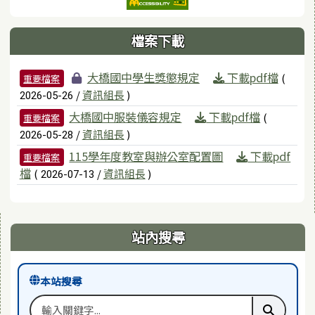
檔案下載
檔案列表
大橋國中學生獎懲規定
下載pdf檔
(
重要檔案
/
資訊組長
)
2026-05-26
大橋國中服裝儀容規定
下載pdf檔
(
重要檔案
/
資訊組長
)
2026-05-28
115學年度教室與辦公室配置圖
下載pdf
重要檔案
檔
(
/
資訊組長
)
2026-07-13
右邊區域內容
站內搜尋
本站搜尋