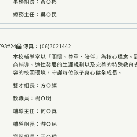
事務組長：黃Ｏ彬
總務主任：吳Ｏ民
93#24
傳真：(06)3021442
告
本校輔導室以「關懷、尊重、陪伴」為核心理念。
商輔導、適性發展的生涯規劃以及完善的特殊教育
容的校園環境，守護每位孩子身心健全成長。
藝才組長：方Ｏ旗
教職員：楊Ｏ明
輔導主任：何Ｏ真
輔導組長：游Ｏ民
資料組長：王Ｏ琇