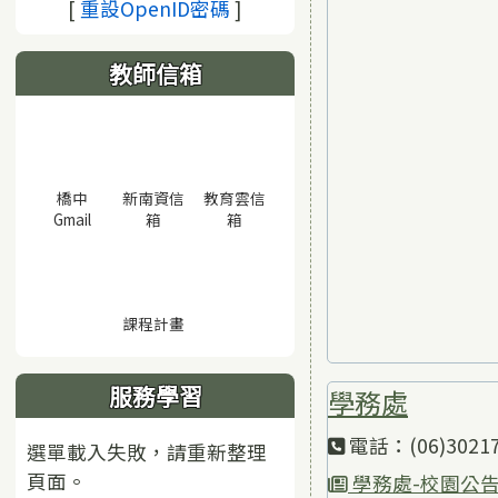
(另開視窗)
[
重設OpenID密碼
]
教師信箱
橋中
新南資信
教育雲信
(另開視窗)
(另開視窗)
(另開視窗)
Gmail
箱
箱
(另開視窗)
課程計畫
服務學習
學務處
電話：(06)30217
選單載入失敗，請重新整理
頁面。
學務處-校園公