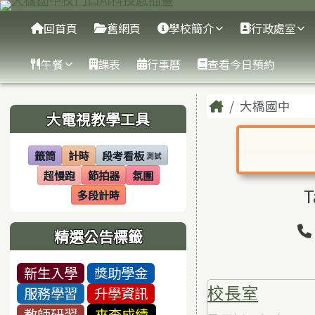
臺南市大橋國中
跳至主內容區
導覽列
回首頁
舊網頁
學校簡介
行政處室
午餐
課表
行事曆
查看今日預約
頁尾區域
主內容區
Home
大橋國中
左邊區域內容
大電視教學工具
籤筒
計時
段考看板
測試
(另開視窗)
(另開視窗)
(另開視窗)
對話框已開
超慢跑
節拍器
氛圍
(另開視窗)
(另開視窗)
(另開視窗)
T
多段計時
(另開視窗)
精選公告標籤
新生入學
獎助學金
校長室
服務學習
升學資訊
教師研習
來查成績