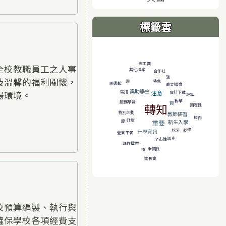
標籤雲
標籤雲導覽
志工團
全校教職員工之人事
其他檔案
合作社
強
及溫馨的福利關懷，
讚
特急
圖書館
重要檔案
獎助學金
場環境。
常用
注意
資料下載
評鑑
教學
賀
服務學習
轉知
國際性
特別企劃
教師研習
校內
好康
新生入學
重要
慶
必修
校外
升學資訊
營養午餐
調查
全市性
課程檔案
全國性
棒
家長會
校預算編製、執行與
確保學校各項經費支