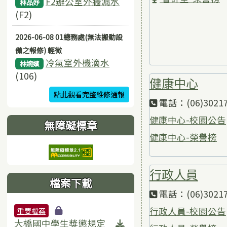
F2辦公室外牆漏水
林品妤
(F2)
2026-06-08 01總務處(無法搬動設
備之報修) 輕微
冷氣室外機滴水
林婉嬪
(106)
健康中心
點此觀看完整維修通報
電話：(06)3021
健康中心-校園公告
無障礙標章
健康中心-榮譽榜
行政人員
檔案下載
電話：(06)3021
檔案列表
行政人員-校園公告
重要檔案
大橋國中學生獎懲規定