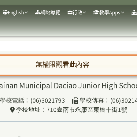
English
網站導覽
行政
教學Apps
域
無權限觀看此內容
臺南市市立大橋國民中學
啟。請使用 Tab 鍵在選項間移動焦點。按下 En
ainan Municipal Daciao Junior High Scho
學校電話：(06)3021793
學校傳真：(06)30214
學校地址：710臺南市永康區東橋十街1號