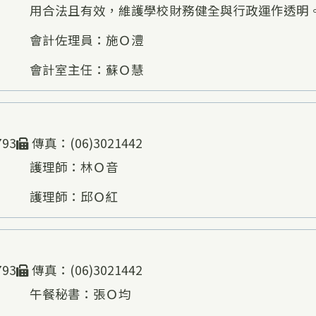
用合法且有效，維護學校財務健全與行政運作透明
會計佐理員：施Ｏ澧
會計室主任：蘇Ｏ慧
793
傳真：(06)3021442
護理師：林Ｏ音
護理師：邱Ｏ紅
793
傳真：(06)3021442
午餐秘書：張Ｏ均