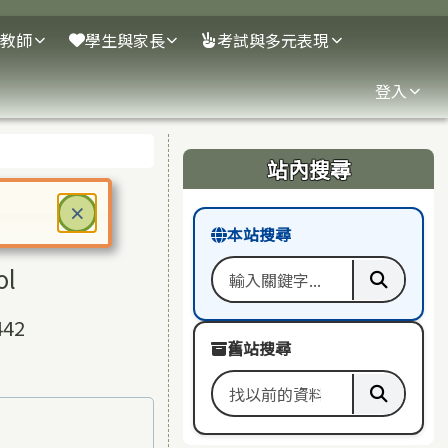
教師
學生與家長
考試與多元表現
登入
右邊區域內容
站內搜尋
關閉
×
本站搜尋
ter 鍵或空白鍵確認，按下 Escape 鍵關閉
ol
搜尋關鍵字
執行本
42
舊站搜尋
搜尋舊站關鍵字
執行舊