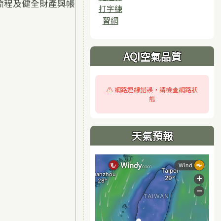
流程及健全財產與帳
打字練
習網
AQI空氣品質
⚠️ 網路連線錯誤，請檢查網路狀
態
天氣預報