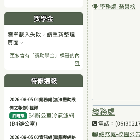
學務處-榮譽榜
獎學金
選單載入失敗，請重新整理
頁面。
更多含有「獎助學金」標籤的內
容
待修通報
2026-08-05 01總務處(無法搬動設
備之報修) 輕微
總務處
B4辦公室冷氣濾網
許畹琪
(B4辦公室)
電話：(06)30217
總務處-校園公
2026-08-05 02資訊組(電腦與網路