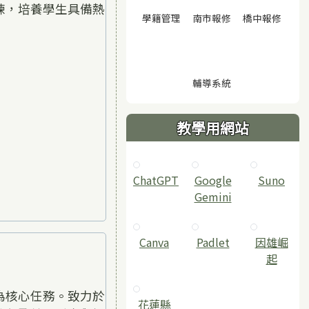
練，培養學生具備熱
(另開視窗)
(另開視窗)
(另開
學籍管理
南市報修
橋中報修
(另開視窗)
輔導系統
教學用網站
ChatGPT
‎Google
Suno
Gemini
Canva
Padlet
因雄崛
起
為核心任務。致力於
花蓮縣