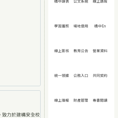
(另開視窗)
(另開視窗)
(另開
橋中課表
公文系統
線上請假
(另開視窗)
(另開視窗)
(另開視
學習護照
場地借用
橋中En
(另開視窗)
(另開視窗)
(另開
線上簽核
教育公告
營業資料
(另開視窗)
(另開視窗)
(另開
統一領據
公務入口
共同契約
(另開視窗)
(另開視窗)
(另開
線上填報
財產管理
專書閱讀
。致力於建構安全校