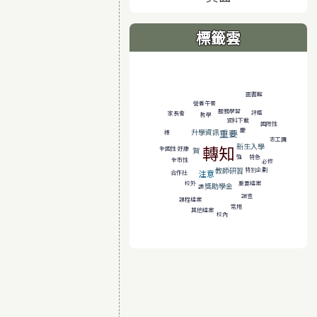
標籤雲
標籤雲導覽
圖書館
營養午餐
服務學習
評鑑
家長會
教學
資料下載
國際性
慶
升學資訊
重要
棒
志工團
新生入學
轉知
好康
全國性
賀
強
特急
全市性
必修
教師研習
特別企劃
注意
合作社
校外
重要檔案
獎助學金
讚
調查
課程檔案
常用
其他檔案
校內