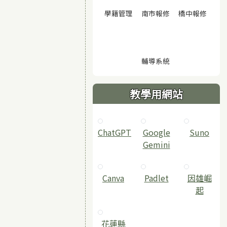
(另開視窗)
(另開視窗)
(另開
學籍管理
南市報修
橋中報修
(另開視窗)
輔導系統
教學用網站
ChatGPT
‎Google
Suno
Gemini
Canva
Padlet
因雄崛
起
花蓮縣