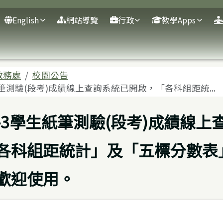
English
網站導覽
行政
教學Apps
域
教務處
校園公告
生紙筆測驗(段考)成績線上查詢系統已開啟，「各科組距統...
02-3學生紙筆測驗(段考)成績線
各科組距統計」及「五標分數表
歡迎使用。