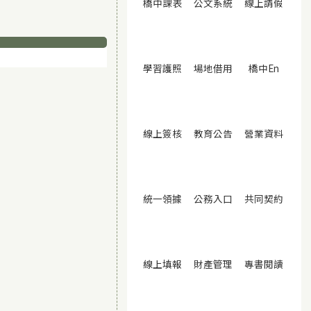
(另開視窗)
(另開視窗)
(另開
橋中課表
公文系統
線上請假
(另開視窗)
(另開視窗)
(另開視
學習護照
場地借用
橋中En
(另開視窗)
(另開視窗)
(另開
線上簽核
教育公告
營業資料
(另開視窗)
(另開視窗)
(另開
統一領據
公務入口
共同契約
(另開視窗)
(另開視窗)
(另開
線上填報
財產管理
專書閱讀