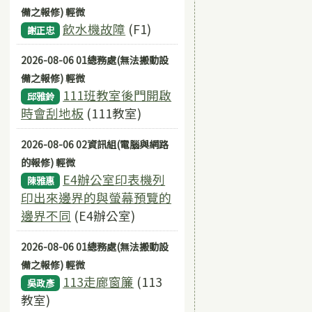
備之報修) 輕微
飲水機故障
(F1)
謝正忠
2026-08-06 01總務處(無法搬動設
備之報修) 輕微
111班教室後門開啟
邱雅鈴
時會刮地板
(111教室)
2026-08-06 02資訊組(電腦與網路
的報修) 輕微
E4辦公室印表機列
陳雅惠
印出來邊界的與螢幕預覽的
邊界不同
(E4辦公室)
2026-08-06 01總務處(無法搬動設
備之報修) 輕微
113走廊窗簾
(113
吳政彥
教室)