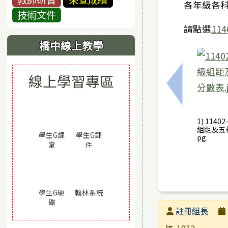
各年級各
技術文件
請點選
11
橋中線上教學
線上學習專區
上一筆：11
1) 1140
組距及五標
學生G課
學生G郵
pg
(另開視窗)
(另開視窗)
堂
件
(另開視窗)
學生G硬
翰林系統
(另開視窗)
碟
發布者
註冊組長
發布日期
瀏覽次數