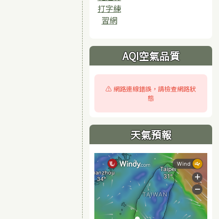
打字練
習網
AQI空氣品質
⚠️ 網路連線錯誤，請檢查網路狀
態
天氣預報