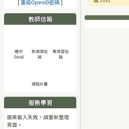
1032
(另開視窗)
[
重設OpenID密碼
]
下中區域
教師信箱
橋中
新南資信
教育雲信
(另開視窗)
(另開視窗)
(另開視窗)
Gmail
箱
箱
(另開視窗)
課程計畫
服務學習
選單載入失敗，請重新整理
頁面。