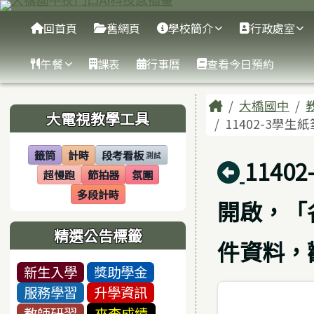
臺南市大橋國中
跳至主內容區
導覽列
回首頁
舊網頁
學校簡介
行政處室
午餐
課表
行事曆
查看今日預約
頁尾區域
主內容區
Home
大橋國中
左邊區域內容
大電視教學工具
11402-3學
籤筒
計時
段考看板
測試
(另開視窗)
(另開視窗)
(另開視窗)
回上頁
114
超慢跑
節拍器
氛圍
(另開視窗)
(另開視窗)
(另開視窗)
多段計時
(另開視窗)
開啟，「
精選公告標籤
件資料，
新生入學
獎助學金
服務學習
升學資訊
教師研習
來查成績