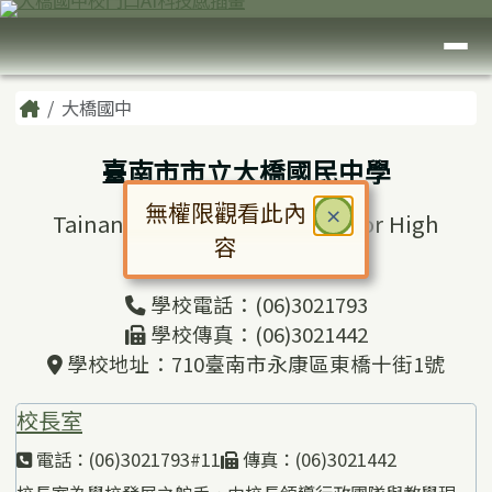
臺南市大橋國中
跳至主內容區
導覽列
頁尾區域
主內容區域
Home
大橋國中
臺南市市立大橋國民中學
無權限觀看此內
關閉
×
Tainan Municipal Daciao Junior High
容
School
對話框已開啟。請使用 Tab 鍵在選
學校電話：(06)3021793
學校傳真：(06)3021442
學校地址：710臺南市永康區東橋十街1號
校長室
電話：(06)3021793#11
傳真：(06)3021442