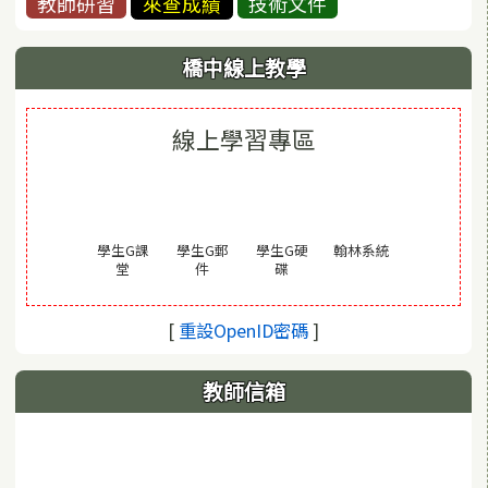
教師研習
來查成績
技術文件
橋中線上教學
線上學習專區
(另開視窗)
學生G課
學生G郵
學生G硬
翰林系統
(另開視窗)
(另開視窗)
(另開視窗)
堂
件
碟
(另開視窗)
[
重設OpenID密碼
]
教師信箱