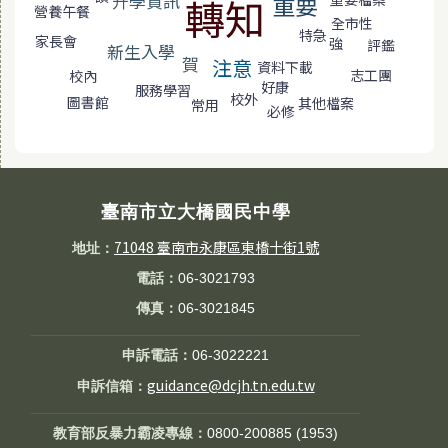
升學資訊
重要
轉知
營養午餐
全市性
特急
家長會
強
評鑑
新生入學
賀
注意
資料下載
志工團
校內
好康
服務學習
校外
圖書館
其他檔案
常用
必修
臺南市立大橋國民中學
71048 臺南市永康區東橋十街1號
地址：
電話：
06-3021793
傳真：
06-3021845
申訴電話：
06-3022221
guidance@dcjh.tn.edu.tw
申訴信箱：
教育部反暴力霸凌專線：
0800-200885 (1953)