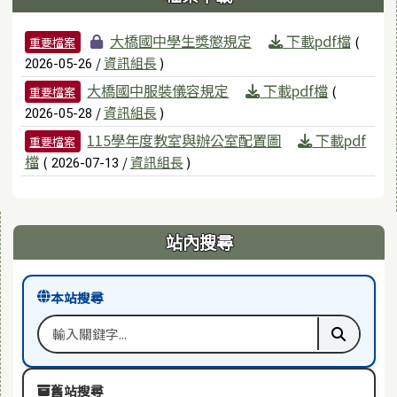
檔案列表
大橋國中學生獎懲規定
下載pdf檔
(
重要檔案
/
資訊組長
)
2026-05-26
大橋國中服裝儀容規定
下載pdf檔
(
重要檔案
/
資訊組長
)
2026-05-28
115學年度教室與辦公室配置圖
下載pdf
重要檔案
檔
(
/
資訊組長
)
2026-07-13
右邊區域內容
站內搜尋
本站搜尋
搜尋關鍵字
執行本站
舊站搜尋