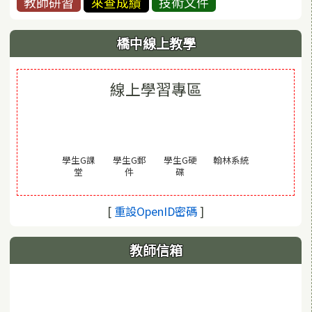
教師研習
來查成績
技術文件
橋中線上教學
線上學習專區
(另開視窗)
學生G課
學生G郵
學生G硬
翰林系統
(另開視窗)
(另開視窗)
(另開視窗)
堂
件
碟
(另開視窗)
[
重設OpenID密碼
]
教師信箱