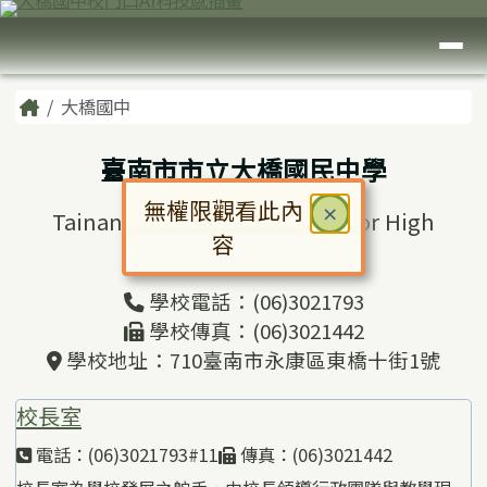
臺南市大橋國中
跳至主內容區
導覽列
頁尾區域
主內容區域
Home
大橋國中
臺南市市立大橋國民中學
無權限觀看此內
關閉
×
Tainan Municipal Daciao Junior High
容
School
對話框已開啟。請使用 Tab 鍵在選
學校電話：(06)3021793
學校傳真：(06)3021442
學校地址：710臺南市永康區東橋十街1號
校長室
電話：(06)3021793#11
傳真：(06)3021442