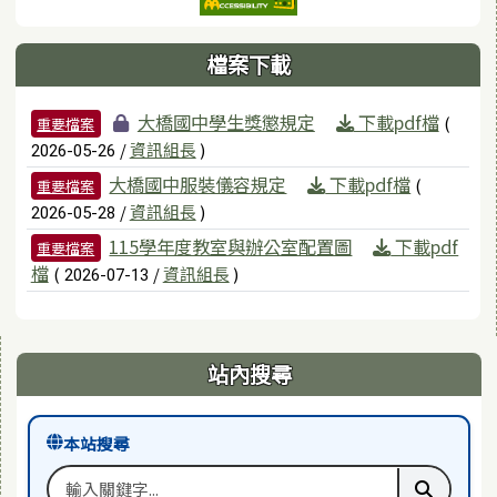
檔案下載
檔案列表
大橋國中學生獎懲規定
下載pdf檔
(
重要檔案
/
資訊組長
)
2026-05-26
大橋國中服裝儀容規定
下載pdf檔
(
重要檔案
/
資訊組長
)
2026-05-28
115學年度教室與辦公室配置圖
下載pdf
重要檔案
檔
(
/
資訊組長
)
2026-07-13
右邊區域內容
站內搜尋
本站搜尋