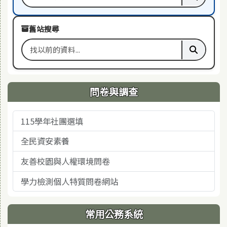
搜尋關鍵字
執行本站
舊站搜尋
搜尋舊站關鍵字
執行舊站
問卷與調查
115學年社團選填
全民資安素養
友善校園與人權環境問卷
學力檢測個人特質問卷網站
常用公務系統