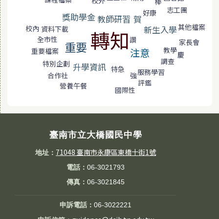
校外
棒
志工團
好康
獎助學金
教師研習
賀
其他檔案
校內
新生入學
資料下載
轉知
全市性
讚
家長會
重要
教學
注意
重要檔案
慶
調查
特別企劃
升學資訊
特急
服務學習
強
合作社
評鑑
營養午餐
國際性
臺南市立大橋國民中學
71048 臺南市永康區東橋十街1號
地址：
電話：
06-3021793
傳真：
06-3021845
申訴電話：
06-3022221