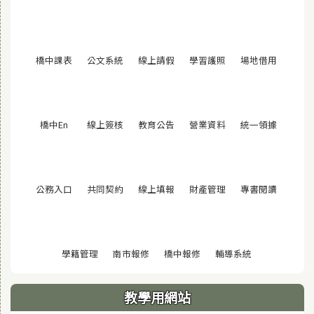
(另開視窗)
(另開視窗)
(另開視窗)
(另開視窗)
(另開視窗
橋中課表
公文系統
線上請假
學習護照
場地借用
(另開視窗)
(另開視窗)
(另開視窗)
(另開視窗)
(另開視窗
橋中En
線上簽核
教育公告
營業資料
統一領據
(另開視窗)
(另開視窗)
(另開視窗)
(另開視窗)
(另開視窗
公務入口
共同契約
線上填報
財產管理
專書閱讀
(另開視窗)
(另開視窗)
(另開視窗)
(另開視窗)
學籍管理
南市報修
橋中報修
輔導系統
教學用網站