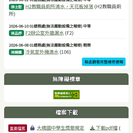
H2教職員廁所滴水，天花板掉落
(H2教職員廁
林士哲
所)
2026-06-10 01總務處(無法搬動設備之報修) 中等
F2辦公室外牆漏水
(F2)
林品妤
2026-06-08 01總務處(無法搬動設備之報修) 輕微
冷氣室外機滴水
(106)
林婉嬪
點此觀看完整維修通報
無障礙標章
檔案下載
檔案列表
大橋國中學生獎懲規定
下載pdf檔
(
重要檔案