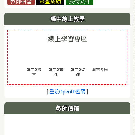
教師研習
來查成績
技術文件
橋中線上教學
線上學習專區
(另開視窗)
學生G課
學生G郵
學生G硬
翰林系統
(另開視窗)
(另開視窗)
(另開視窗)
堂
件
碟
(另開視窗)
[
重設OpenID密碼
]
教師信箱