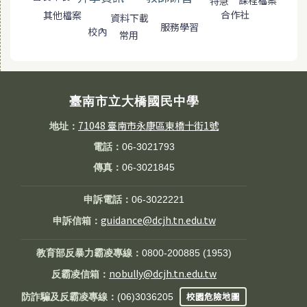
課程檔案
特急
合作社
其他檔案
資料下載
服務學習
校內
常用
臺南市立大橋國民中學
71048 臺南市永康區東橋十街1號
地址：
電話：
06-3021793
傳真：
06-3021845
申訴電話：
06-3022221
guidance@dcjh.tn.edu.tw
申訴信箱：
教育部反暴力霸凌專線：
0800-200885 (1953)
nobully@dcjh.tn.edu.tw
反霸凌信箱：
校園危險地圖
防詐騙及反霸凌專線：
(06)3036205