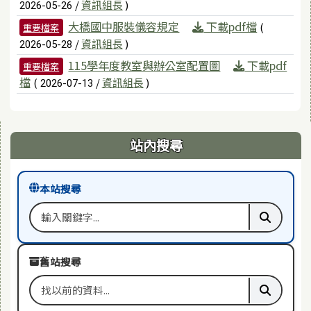
/
資訊組長
)
2026-05-26
大橋國中服裝儀容規定
下載pdf檔
(
重要檔案
/
資訊組長
)
2026-05-28
115學年度教室與辦公室配置圖
下載pdf
重要檔案
檔
(
/
資訊組長
)
2026-07-13
右邊區域內容
站內搜尋
本站搜尋
搜尋關鍵字
執行本站
舊站搜尋
搜尋舊站關鍵字
執行舊站