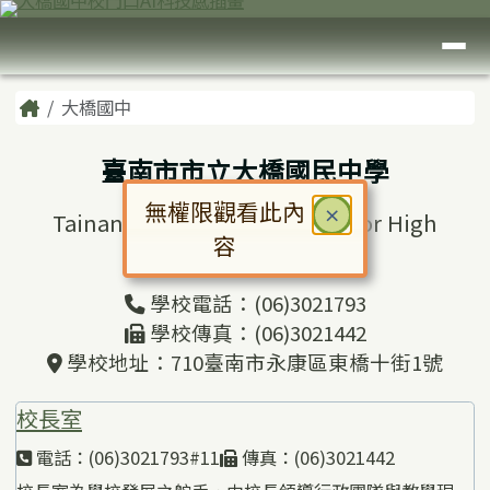
臺南市大橋國中
跳至主內容區
導覽列
頁尾區域
主內容區域
Home
大橋國中
臺南市市立大橋國民中學
無權限觀看此內
關閉
×
Tainan Municipal Daciao Junior High
容
School
對話框已開啟。請使用 Tab 鍵在選
學校電話：(06)3021793
學校傳真：(06)3021442
學校地址：710臺南市永康區東橋十街1號
校長室
電話：(06)3021793#11
傳真：(06)3021442