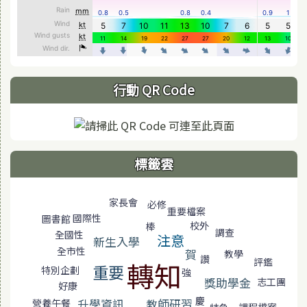
行動 QR Code
標籤雲
標籤雲導覽
家長會
必修
重要檔案
國際性
圖書館
校外
棒
調查
全國性
注意
新生入學
全市性
賀
教學
讚
評鑑
轉知
重要
特別企劃
強
獎助學金
志工團
好康
慶
升學資訊
教師研習
營養午餐