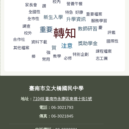
校內
營養午餐
家長會
讚
全國性
特急
好康
重要檔案
新生入學
升學資訊
全市性
服務學習
調查
重要
轉知
慶
教師研習
評鑑
校外
合作社
國際性
資料下載
獎助學金
注意
賀
其他檔案
課程檔案
強
特別企劃
教學
棒
必修
志工團
常用
臺南市立大橋國民中學
71048 臺南市永康區東橋十街1號
地址：
電話：
06-3021793
傳真：
06-3021845