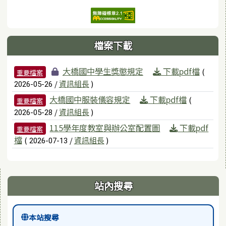
檔案下載
檔案列表
大橋國中學生獎懲規定
下載pdf檔
(
重要檔案
/
資訊組長
)
2026-05-26
大橋國中服裝儀容規定
下載pdf檔
(
重要檔案
/
資訊組長
)
2026-05-28
115學年度教室與辦公室配置圖
下載pdf
重要檔案
檔
(
/
資訊組長
)
2026-07-13
右邊區域內容
站內搜尋
本站搜尋