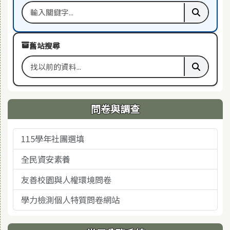
搜尋關鍵字
執行本站
舊站搜尋
搜尋舊站關鍵字
執行舊站
問卷與調查
115學年社團選填
全民資安素養
友善校園與人權環境問卷
學力檢測個人特質問卷網站