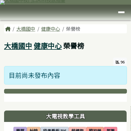
臺南市大橋國中
跳至主內容區
導覽列
頁尾區域
主內容區域
Home
大橋國中
健康中心
榮譽榜
大橋國中
健康中心
榮譽榜
96
目前尚未發布內容
下中區域內容
左邊區域內容
大電視教學工具
籤筒
計時
段考看板
超慢跑
節拍器
氛圍
測試