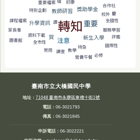
強
好康
重要檔案
合作社
獎助學金
特別企劃
教師研習
慶
校外
轉知
課程檔案
全國性
重要
讚
升學資訊
服務學習
家長會
資料下載
賀
新生入學
評鑑
注意
圖書館
全市性
國際性
特急
教學
常用
調查
必修
營養午餐
臺南市立大橋國民中學
71048 臺南市永康區東橋十街1號
地址：
電話：
06-3021793
傳真：
06-3021845
申訴電話：
06-3022221