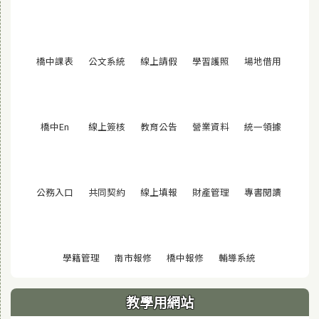
(另開視窗)
(另開視窗)
(另開視窗)
(另開視窗)
(另開視窗
橋中課表
公文系統
線上請假
學習護照
場地借用
(另開視窗)
(另開視窗)
(另開視窗)
(另開視窗)
(另開視窗
橋中En
線上簽核
教育公告
營業資料
統一領據
(另開視窗)
(另開視窗)
(另開視窗)
(另開視窗)
(另開視窗
公務入口
共同契約
線上填報
財產管理
專書閱讀
(另開視窗)
(另開視窗)
(另開視窗)
(另開視窗)
學籍管理
南市報修
橋中報修
輔導系統
教學用網站