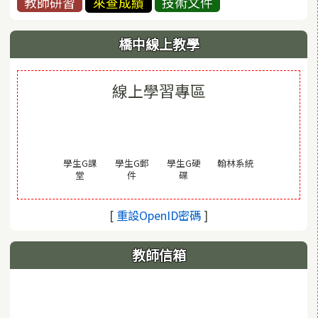
教師研習
來查成績
技術文件
橋中線上教學
線上學習專區
(另開視窗)
學生G課
學生G郵
學生G硬
翰林系統
(另開視窗)
(另開視窗)
(另開視窗)
堂
件
碟
(另開視窗)
[
重設OpenID密碼
]
教師信箱