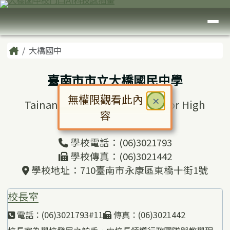
臺南市大橋國中
跳至主內容區
導覽列
頁尾區域
主內容區域
Home
大橋國中
臺南市市立大橋國民中學
無權限觀看此內
關閉
×
Tainan Municipal Daciao Junior High
容
School
對話框已開啟。請使用 Tab 鍵在選
學校電話：(06)3021793
學校傳真：(06)3021442
學校地址：710臺南市永康區東橋十街1號
校長室
電話：(06)3021793#11
傳真：(06)3021442