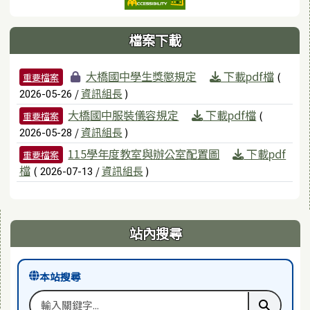
檔案下載
檔案列表
大橋國中學生獎懲規定
下載pdf檔
(
重要檔案
/
資訊組長
)
2026-05-26
大橋國中服裝儀容規定
下載pdf檔
(
重要檔案
/
資訊組長
)
2026-05-28
115學年度教室與辦公室配置圖
下載pdf
重要檔案
檔
(
/
資訊組長
)
2026-07-13
右邊區域內容
站內搜尋
本站搜尋