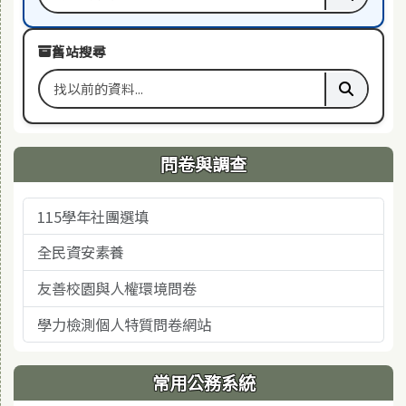
搜尋關鍵字
執行本站
舊站搜尋
搜尋舊站關鍵字
執行舊站
問卷與調查
115學年社團選填
全民資安素養
友善校園與人權環境問卷
學力檢測個人特質問卷網站
常用公務系統